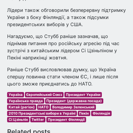
Лідери також обговорили безперервну підтримку
України з боку Фінляндії, а також підсумки
президентських виборів у США.
Нагадуємо, що Стубб раніше зазначав, що
піднімав питання про російську агресію під час
зустрічі з китайським лідером Сі Цзіньпіном у
Пекіні наприкінці жовтня.
Раніше Стубб висловлював думку, що Україна
спершу повинна стати членом ЄС, і лише після
цього зможе приєднатись до НАТО.
Україна
Європейський Союз
Президент України
Українська правда
Президент (державна посада)
Китай (регіон)
НАТО
Володимир Зеленський
2010 Президентські вибори в Україні
Пекін
Фінляндія
Сі Цзіньпін
Twitter
Президент Фінляндії
Related posts