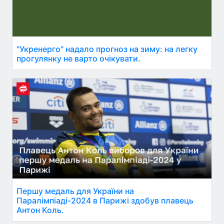
"Укренерго" надало прогноз на зиму: на легку
прогулянку не варто очікувати.
Першу медаль для України на
Паралімпіаді-2024 в Парижі здобув плавець
Антон Коль.