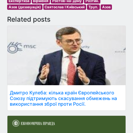
Експертиза
Вірменія
Ростов-на-Дону
Розтин.
Азов (дезавуація)
Святослав I Київський
Труп.
Азов
Related posts
Дмитро Кулеба: кілька країн Європейського
Союзу підтримують скасування обмежень на
використання зброї проти Росії.