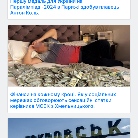
Першу медаль для України на
Паралімпіаді-2024 в Парижі здобув плавець
Антон Коль.
Фінанси на кожному кроці. Як у соціальних
мережах обговорюють сенсаційні статки
керівника МСЕК з Хмельницького.