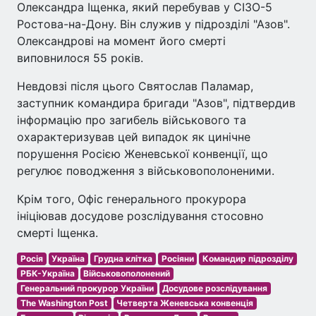
Олександра Іщенка, який перебував у СІЗО-5
Ростова-на-Дону. Він служив у підрозділі "Азов".
Олександрові на момент його смерті
виповнилося 55 років.
Невдовзі після цього Святослав Паламар,
заступник командира бригади "Азов", підтвердив
інформацію про загибель військового та
охарактеризував цей випадок як цинічне
порушення Росією Женевської конвенції, що
регулює поводження з військовополоненими.
Крім того, Офіс генерального прокурора
ініціював досудове розслідування стосовно
смерті Іщенка.
Росія
Україна
Грудна клітка
Росіяни
Командир підрозділу
РБК-Україна
Військовополонений
Генеральний прокурор України
Досудове розслідування
The Washington Post
Четверта Женевська конвенція