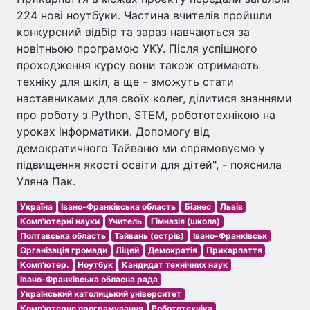
224 нові ноутбуки. Частина вчителів пройшли
конкурсний відбір та зараз навчаються за
новітньою програмою УКУ. Після успішного
проходження курсу вони також отримають
техніку для шкіл, а ще - зможуть стати
наставниками для своїх колег, ділитися знаннями
про роботу з Python, STEM, робототехнікою на
уроках інформатики. Допомогу від
демократичного Тайваню ми спрямовуємо у
підвищення якості освіти для дітей", - пояснила
Уляна Пак.
Україна
Івано-Франківська область
Бізнес
Львів
Комп'ютерні науки
Учитель
Гімназія (школа)
Полтавська область
Тайвань (острів)
Івано-Франківськ
Організація громади
Ліцей
Демократія
Прикарпаття
Комп'ютер.
Ноутбук
Кандидат технічних наук
Івано-Франківська обласна рада
Український католицький університет
Комп'ютерне програмування
Робототехніка