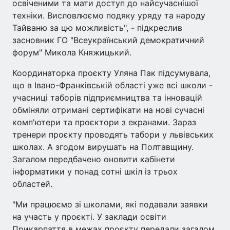
освіченими та мати доступ до найсучаснішої
техніки. Висловлюємо подяку уряду та народу
Тайваню за цю можливість", - підкреслив
засновник ГО "Всеукраїнський демократичний
форум" Микола Княжицький.
Координаторка проєкту Уляна Пак підсумувала,
що в Івано-Франківській області уже всі школи -
учасниці таборів підприємництва та інновацій
обміняли отримані сертифікати на нові сучасні
комп'ютери та проєктори з екранами. Зараз
тренери проєкту проводять табори у львівських
школах. А згодом вирушать на Полтавщину.
Загалом передбачено оновити кабінети
інформатики у понад сотні шкіл із трьох
областей.
"Ми працюємо зі школами, які подавали заявки
на участь у проєкті. У заклади освіти
Прикарпаття в межах проєкту передали загалом