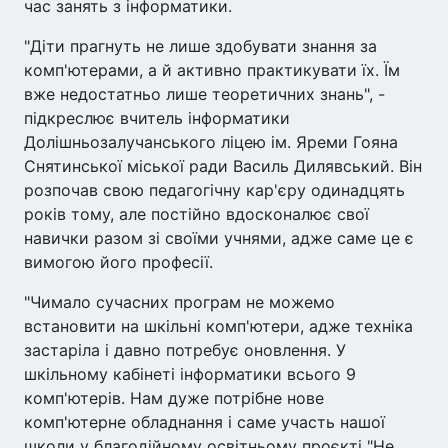
час занять з інформатики.
"Діти прагнуть не лише здобувати знання за
комп'ютерами, а й активно практикувати їх. Їм
вже недостатньо лише теоретичних знань", -
підкреслює вчитель інформатики
Долішньозалучанського ліцею ім. Яреми Гояна
Снятинської міської ради Василь Дилявський. Він
розпочав свою педагогічну кар'єру одинадцять
років тому, але постійно вдосконалює свої
навички разом зі своїми учнями, адже саме це є
вимогою його професії.
"Чимало сучасних програм не можемо
встановити на шкільні комп'ютери, адже техніка
застаріла і давно потребує оновлення. У
шкільному кабінеті інформатики всього 9
комп'ютерів. Нам дуже потрібне нове
комп'ютерне обладнання і саме участь нашої
школи у благодійному освітньому проєкті "Не