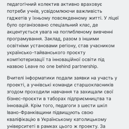
педагогічний колектив активно враховує
потреби учнів, усвідомлюючи важливість
гаджетів у їхньому повсякденному житті. У ліцеї
було організовано спеціальний клас, де
акцентується увага на поглибленому вивченні
програмування. Заклад, разом з іншими
освітніми установами регіону, став учасником
українсько-тайванського проєкту
комп'ютеризації та інноваційної освіти під
назвою Leave no one behind partnership.
Вчителі інформатики подали заявки на участь у
проекті, а учнівські команди старшокласників
згодом проходили навчання та захищали свої
бізнес-проєкти в таборах підприємництва та
інновацій. Крім того, педагоги з шести шкіл
Івано-Франківщини підвищують свою
кваліфікацію в Українському католицькому
університеті в рамках цього ж проекту. За