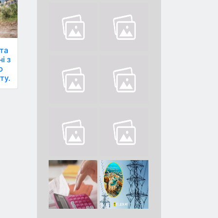
 та
і з
ю
ту.