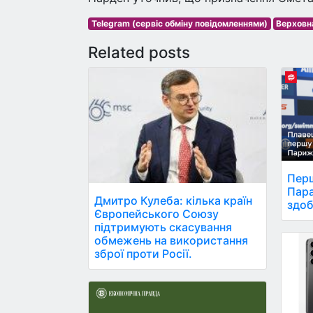
Telegram (сервіс обміну повідомленнями)
Верховн
Related posts
Перш
Пара
Дмитро Кулеба: кілька країн
здоб
Європейського Союзу
підтримують скасування
обмежень на використання
зброї проти Росії.