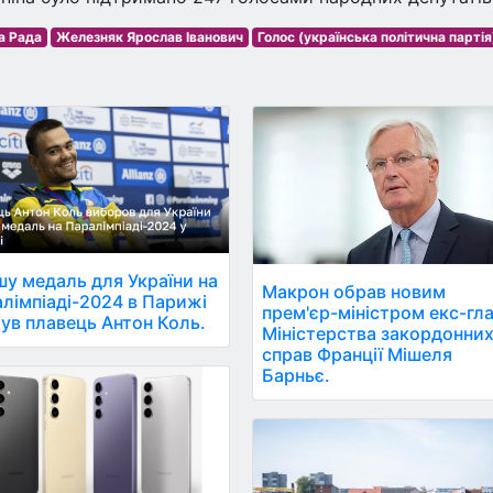
а Рада
Железняк Ярослав Іванович
Голос (українська політична партія
у медаль для України на
Макрон обрав новим
лімпіаді-2024 в Парижі
прем'єр-міністром екс-гл
ув плавець Антон Коль.
Міністерства закордонни
справ Франції Мішеля
Барньє.