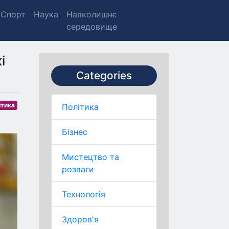
Спорт
Наука
Навколишнє
середовище
і
Categories
ітика
Політика
Бізнес
Мистецтво та
розваги
Технологія
Здоров'я