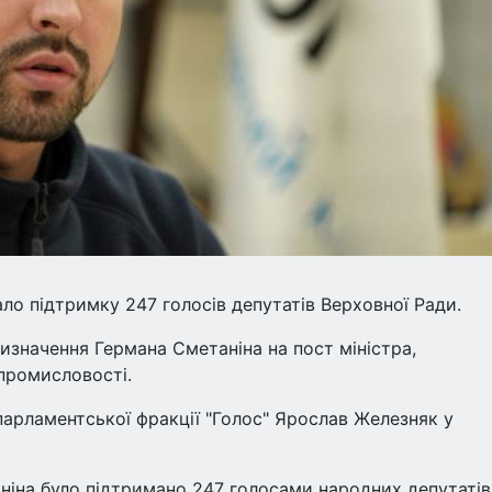
о підтримку 247 голосів депутатів Верховної Ради.
изначення Германа Сметаніна на пост міністра,
 промисловості.
парламентської фракції "Голос" Ярослав Железняк у
іна було підтримано 247 голосами народних депутатів