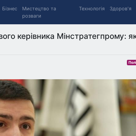
Бізнес
Мистецтво та
Технологія
Здоров'я
розваги
ого керівника Мінстратегпрому: як
Пол