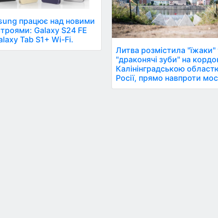
ung працює над новими
троями: Galaxy S24 FE
alaxy Tab S1+ Wi-Fi.
Литва розмістила "їжаки"
"драконячі зуби" на кордон
Калінінградською област
Росії, прямо навпроти мос