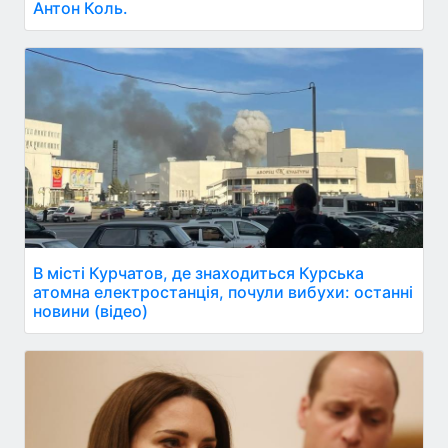
Антон Коль.
В місті Курчатов, де знаходиться Курська
атомна електростанція, почули вибухи: останні
новини (відео)