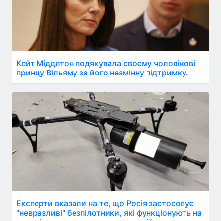
Кейт Міддлтон подякувала своєму чоловікові
принцу Вільяму за його незмінну підтримку.
Експерти вказали на те, що Росія застосовує
"невразливі" безпілотники, які функціонують на