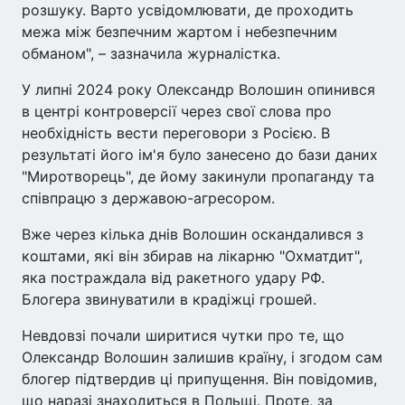
розшуку. Варто усвідомлювати, де проходить
межа між безпечним жартом і небезпечним
обманом", – зазначила журналістка.
У липні 2024 року Олександр Волошин опинився
в центрі контроверсії через свої слова про
необхідність вести переговори з Росією. В
результаті його ім'я було занесено до бази даних
"Миротворець", де йому закинули пропаганду та
співпрацю з державою-агресором.
Вже через кілька днів Волошин оскандалився з
коштами, які він збирав на лікарню "Охматдит",
яка постраждала від ракетного удару РФ.
Блогера звинуватили в крадіжці грошей.
Невдовзі почали ширитися чутки про те, що
Олександр Волошин залишив країну, і згодом сам
блогер підтвердив ці припущення. Він повідомив,
що наразі знаходиться в Польщі. Проте, за