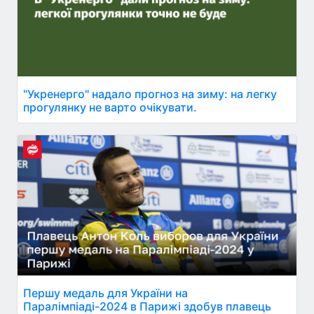
"Укренерго" надало прогноз на зиму: на легку
прогулянку не варто очікувати.
Першу медаль для України на
Паралімпіаді-2024 в Парижі здобув плавець