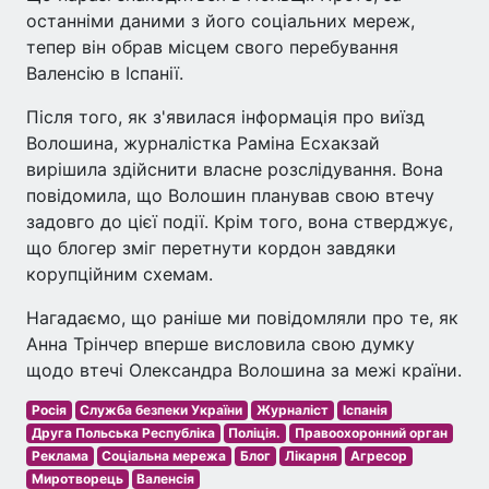
останніми даними з його соціальних мереж,
тепер він обрав місцем свого перебування
Валенсію в Іспанії.
Після того, як з'явилася інформація про виїзд
Волошина, журналістка Раміна Есхакзай
вирішила здійснити власне розслідування. Вона
повідомила, що Волошин планував свою втечу
задовго до цієї події. Крім того, вона стверджує,
що блогер зміг перетнути кордон завдяки
корупційним схемам.
Нагадаємо, що раніше ми повідомляли про те, як
Анна Трінчер вперше висловила свою думку
щодо втечі Олександра Волошина за межі країни.
Росія
Служба безпеки України
Журналіст
Іспанія
Друга Польська Республіка
Поліція.
Правоохоронний орган
Реклама
Соціальна мережа
Блог
Лікарня
Агресор
Миротворець
Валенсія