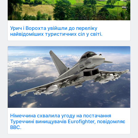
Урич і Ворохта увійшли до переліку
найвідоміших туристичних сіл у світі.
Німеччина схвалила угоду на постачання
Туреччині винищувачів Eurofighter, повідомляє
ВВС.