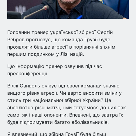
Головний тренер української збірної Сергій
Ребров прогнозує, що команда Грузії буде
проявляти більше агресії в порівнянні з їхнім
першим поєдинком у Лізі націй.
Цю інформацію тренер озвучив під час
пресконференції.
Віллі Саньоль очікує від своєї команди значно
вищого рівня агресії. Чи варто вносити зміни у
стиль гри національної збірної України? Це
абсолютно різні матчі, і ми готуємося до них так
само, як і наші опоненти. Впевнені, що завтра їх
буде підтримувати багато вболівальників.
Я впевнений, що збірна Грузії буде більш