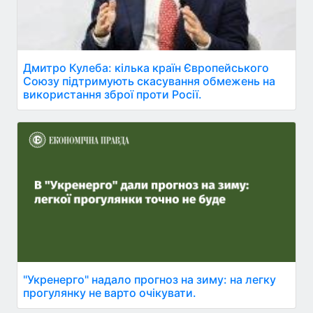
Дмитро Кулеба: кілька країн Європейського
Союзу підтримують скасування обмежень на
використання зброї проти Росії.
"Укренерго" надало прогноз на зиму: на легку
прогулянку не варто очікувати.