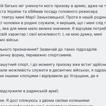
Мій батько міг уникнути мого призову в армію, адже на 
ста України та обіймав посаду головного режисера
театру імені Марії Заньковецької. Проте в нашій родин
і чоловіки в родині служили, я вирішив, що і мені слід 
, яке для мене мало велике значення. Я відчував потре
вій характер і свої можливості. І, на мою думку, мені
их військ.
льного призначення? Зазвичай до таких підрозділів
ізичну форму, переважно спортсменів.
рашутний спорт, і до моменту призову вже встиг здійсн
вали можливість служити в десантних військах, я одраз
ма іншими хлопцями і відправили до Угорщини, де я
 відслужили в радянській армії.
ене. Я досі спілкуюсь з двома своїми колишніми