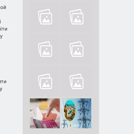
той
і
піти
бу
ити
у