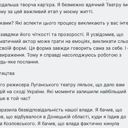
подальша творча кар'єра. Я безмежно вдячний Театру ім
му за цей важливий етап у моєму житті.
ками? Які аспекти цього процесу викликають у вас інт
авдяки його чіткості та прозорості. Я усвідомив, що
аматичний актор може грати на емоціях, викликати сльо
своїй формі. Ця форма завжди говорить сама за себе. І
і вираження. Тому я справді насолоджуюсь роботою з
дь-яке послання.
стецтва
ого режисера Луганського театру ляльок, що дало вам
ій на сході України. Які моменти залишили найбільший 
ше в той час?
вразила безвідповідальність нашої влади. Я бачив, що
ив, що відбувалося в Донецькій області, куди я їздив до
ча Козловського. Я бачив, що влада фактично кинула