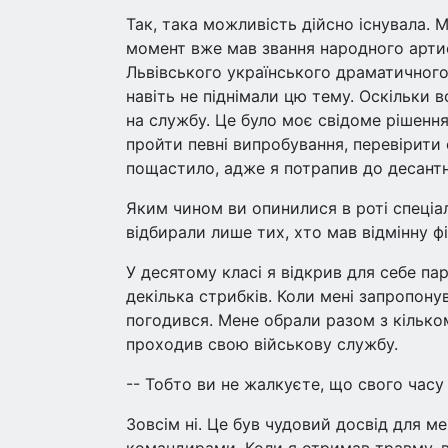
Так, така можливість дійсно існувала. 
момент вже мав звання народного арти
Львівського українського драматичного 
навіть не піднімали цю тему. Оскільки вс
на службу. Це було моє свідоме рішення
пройти певні випробування, перевірити с
пощастило, адже я потрапив до десантн
Яким чином ви опинилися в роті спеціа
відбирали лише тих, хто мав відмінну ф
У десятому класі я відкрив для себе па
декілька стрибків. Коли мені запропону
погодився. Мене обрали разом з кілько
проходив свою військову службу.
-- Тобто ви не жалкуєте, що свого часу
Зовсім ні. Це був чудовий досвід для м