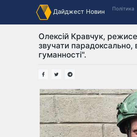
Політика
Дайджест Новин
Олексій Кравчук, режисер
звучати парадоксально, 
гуманності".