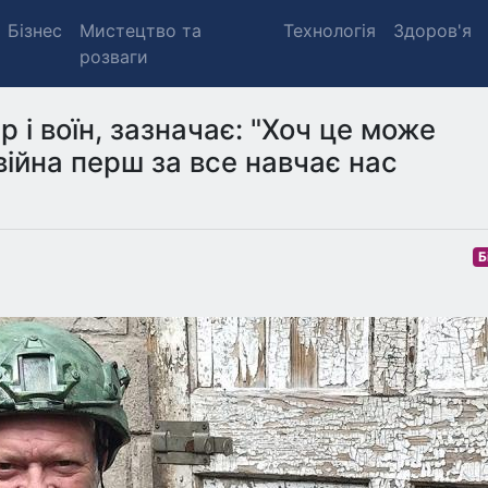
Бізнес
Мистецтво та
Технологія
Здоров'я
розваги
 і воїн, зазначає: "Хоч це може
війна перш за все навчає нас
Б