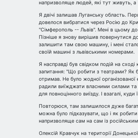
напризволяще людей, які тут живуть, а 
Я двічі залишав Луганську область. Пер
довелося вибратися через Росію до Крим
"Сімферополь -- Львів". Мені в цьому д
Пізніше я знову вирішив повернутися до
залишити там свою машину, і мені стало
своїй машині з львівськими номерами.
Я насправді був свідком подій на сході 
запитання: "Що робити з театрами? Як б
отримав. Не було жодної організованої 
радили виїжджати власними силами та з
для повноцінного виїзду. І взагалі, куди
Повторюся, там залишилося дуже багато
можна було підказувати, що і як робити
напризволяще сам на сам із російським
Олексій Кравчук на території Донецької