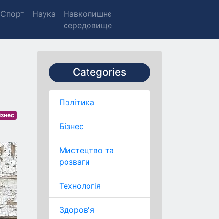
Спорт
Наука
Навколишнє
середовище
Categories
Політика
ізнес
Бізнес
Мистецтво та
розваги
Технологія
Здоров'я