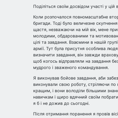
Поділіться своїм досвідом участі у цій 
Коли розпочалося повномасштабне втор
бригади. Тоді було величезне скупчення 
щастя, незважаючи на мій вік, мене пр
молодими, обдарованими та мотивовани
цілі та завдання. Взаємини в нашій груп
армії. Тут була присутня особлива людя
визначити завдання, він завжди врахову
щоб когось відправляли на завдання б
мудрого і зваженого командування.
Я виконував бойове завдання, аби забе
виконували свою роботу, стріляючи по во
кращим, і вони володіли більшими знанн
навичкам і щиро вдячний своїм побрати
я б і не дожив до сьогодні.
Після отримання поранення я провів вісі