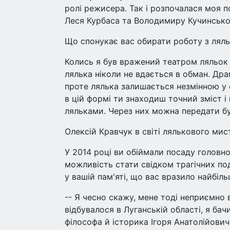
ролі режисера. Так і розпочалася моя 
Леся Курбаса та Володимиру Кучинсько
Що спонукає вас обирати роботу з ляль
Колись я був вражений театром ляльок з
лялька ніколи не вдається в обман. Др
проте лялька залишається незмінною у 
в цій формі ти знаходиш точний зміст 
ляльками. Через них можна передати бу
Олексій Кравчук в світі лялькового ми
У 2014 році ви обіймали посаду головн
можливість стати свідком трагічних под
у вашій пам'яті, що вас вразило найбіль
-- Я чесно скажу, мене тоді неприємно 
відбувалося в Луганській області, я бач
філософа й історика Ігоря Анатолійови