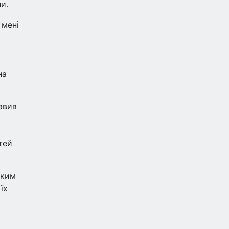
и.
 мені
на
тавив
тей
яким
їх