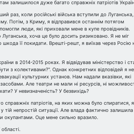
там залишилося дуже багато справжніх патріотів Україн
ший раз, коли російські війська вступили до Луганська,
у. Потім, з Криму, я відправився останнім потягом
опомогли люди, які приховали мене в купе провідників.
 Луганська, хоча це було досить ризиковано. Я не міг
 шкода її покидати. Врешті-решт, я виїхав через Росію 
країни в 2014-2015 роках. Я відвідував міністерство і с
ути з колективами?". Однак конкретних відповідей я не
евакуації культурних установ. Нам надали вказівки, які
асобами. Але театри не мали ні ресурсів, ні можливос
 їхати? У невизначеність? У безвихідь?
 справжніх патріотів, на яких можна було спиратися, 
 у тій непростій ситуації. Але влада фактично залишила 
и окупантами. Оце мене сильно вразило.
 області.