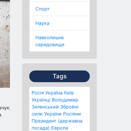
Спорт
Наука
Навколишнє
середовище
Tags
Росія
Україна
Київ
Українці
Володимир
Зеленський
Збройні
вчук.
сили України
Росіяни
.
Президент (державна
посада)
Європа