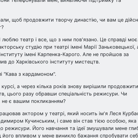
вони телефонували мені, виявляючи підтримку та
рали, щоб продовжити творчу династію, чи вам це дійс
т?
 люблю театр і все, що з ним пов'язано. Це справді моє
акторську студію при театрі імені Марії Заньковецької, 
інституту імені Карпенка-Карого. Але не пройшов за
пив до Харківського інституту мистецтв.
лі "Кава з кардамоном".
курсі, а через кілька років знову вирішили продовжит
тв, цього разу обравши спеціальність режисури. Чи
ь не є вашим покликанням?
працював актором у театрі, який носить ім'я Леся Курба
одимиром Кучинським, і саме він став тією особою, яка
о режисури. Його навчання та ідеї змушували мене гл
 Під його впливом у мене виникло бажання спробувати себ