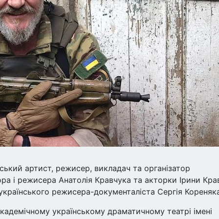
ський артист, режисер, викладач та організатор
тора і режисера Анатолія Кравчука та акторки Ірини Кра
 українського режисера-документаліста Сергія Кореняка
кадемічному українському драматичному театрі імені