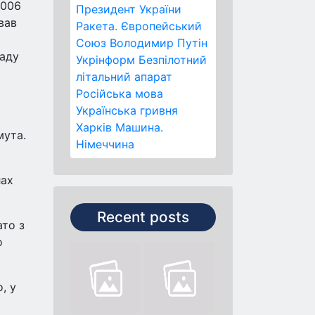
2006
Президент України
вав
Ракета.
Європейський
Союз
Володимир Путін
саду
Укрінформ
Безпілотний
літальний апарат
Російська мова
Українська гривня
Харків
Машина.
мута.
Німеччина
лах
Recent posts
ато з
о
, у