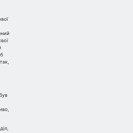
ової
ений
свої
й
об
так,
 був
иво,
діл,