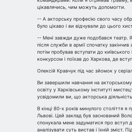
командирами. Коли я отримав травму, 
цікавлячись, чим можуть допомогти.
-- А акторську професію свого часу об
було цікаво і ви відчували до цього хис
-- Мені завжди дуже подобався театр. Я
після служби в армії спочатку закінчив 
потім пробував вступати до київського 
конкурсом і поїхав до Харкова, де всту
Олексій Кравчук під час зйомок у серіа
Ви завершили навчання на акторському 
освіту у Харківському інституті мистец
усвідомили ви, що акторська діяльніст
В кінці 80-х років минулого століття я 
Львові. Цей заклад був заснований Вол
спонукала мене задуматися про вступ д
аналізувати суть вистав і їхній зміст.