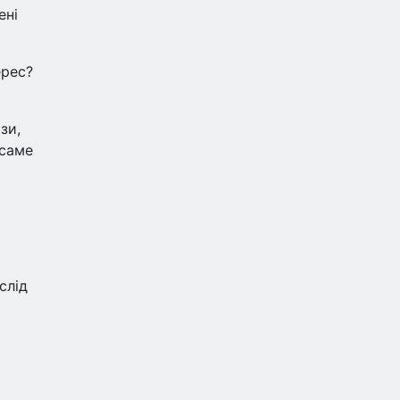
ені
ерес?
зи,
 саме
слід