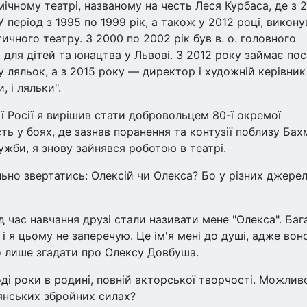
ічному театрі, названому на честь Леся Курбаса, де з 
 період з 1995 по 1999 рік, а також у 2012 році, викону
ного театру. З 2000 по 2002 рік був в. о. головного
для дітей та юнацтва у Львові. З 2012 року займає по
 ляльок, а з 2015 року — директор і художній керівник
, і ляльки".
ї Росії я вирішив стати добровольцем 80-ї окремої
ь у боях, де зазнав поранення та контузії поблизу Бах
ужби, я знову зайнявся роботою в театрі.
ильно звертатись: Олексій чи Олекса? Бо у різних джере
ід час навчання друзі стали називати мене "Олекса". Баг
і я цьому не заперечую. Це ім'я мені до душі, адже вон
о лише згадати про Олексу Довбуша.
оді роки в родині, повній акторської творчості. Можливо
янських збройних силах?