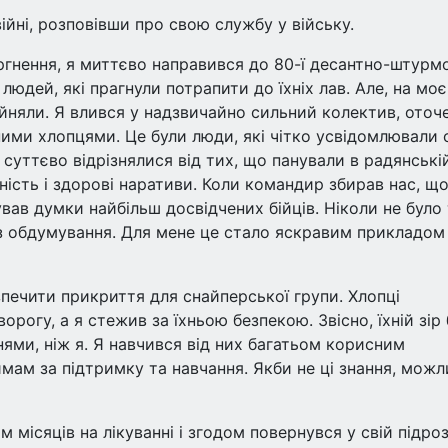
війні, розповівши про свою службу у війську.
гнення, я миттєво направився до 80-ї десантно-штурм
людей, які прагнули потрапити до їхніх лав. Але, на моє
ийняли. Я влився у надзвичайно сильний колектив, оточ
ми хлопцями. Це були люди, які чітко усвідомлювали 
і суттєво відрізнялися від тих, що панували в радянські
ність і здорові наративи. Коли командир збирав нас, щ
вав думки найбільш досвідчених бійців. Ніколи не було 
ез обдумування. Для мене це стало яскравим прикладом
зпечити прикриття для снайперської групи. Хлопці
рогу, а я стежив за їхньою безпекою. Звісно, їхній зір
ями, ніж я. Я навчився від них багатьом корисним
мам за підтримку та навчання. Якби не ці знання, можл
м місяців на лікуванні і згодом повернувся у свій підроз