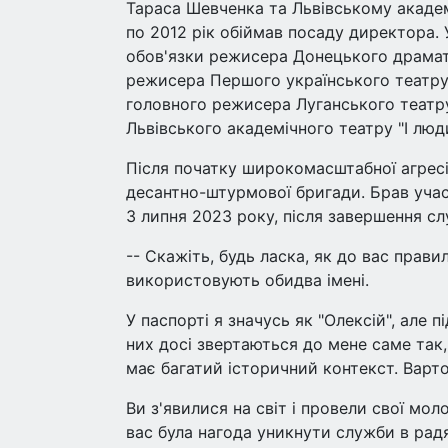
Тараса Шевченка та Львівському академ
по 2012 рік обіймав посаду директора. У
обов'язки режисера Донецького драматич
режисера Першого українського театру 
головного режисера Луганського театру
Львівського академічного театру "І люди
Після початку широкомасштабної агресі
десантно-штурмової бригади. Брав участ
З липня 2023 року, після завершення сл
-- Скажіть, будь ласка, як до вас прав
використовують обидва імені.
У паспорті я значусь як "Олексій", але п
них досі звертаються до мене саме так, 
має багатий історичний контекст. Варт
Ви з'явилися на світ і провели свої мол
вас була нагода уникнути служби в рад