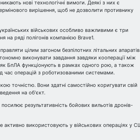
иникають нові технологічні вимоги. Деякі з них є
ермінового вирішення, щоб не дозволити противнику
 українських військових особливо важливими є три
я на ряді полігонів компанією Brave1.
правляти цілим загоном безпілотних літальних апаратів
автономно виконувати завдання завдяки кооперації між
як БпЛА функціонують в рамках одного рою, а також
ід час операцій з роботизованими системами.
кою точністю. Вони здатні самостійно коригувати свій
едення на об'єкт.
 посилює результативність бойових вильотів дронів-
же активно використовують у військових операціях у 