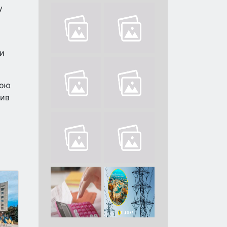
у
ти
кою
чив