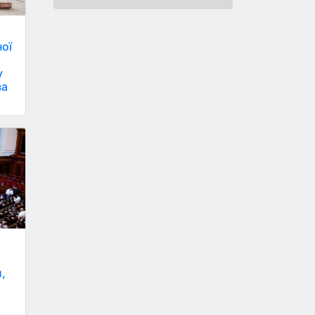
ної
у
за
,