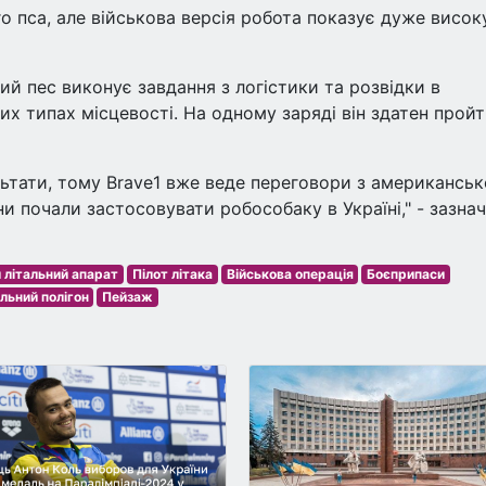
о пса, але військова версія робота показує дуже висок
ий пес виконує завдання з логістики та розвідки в
них типах місцевості. На одному заряді він здатен прой
ьтати, тому Brave1 вже веде переговори з американсь
и почали застосовувати робособаку в Україні," - зазна
 літальний апарат
Пілот літака
Військова операція
Боєприпаси
льний полігон
Пейзаж