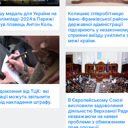
у медаль для України на
Колишню співробітницю
лімпіаді-2024 в Парижі
Івано-Франківської район
ув плавець Антон Коль.
державної адміністрації
підозрюють у незаконном
сприянні виїзду ухилянта 
межі країни.
домлення від ТЦК: які
ації можуть звільнити
В Європейському Союзі
від накладення штрафу.
висловили задоволення
діяльністю Верховної Ради
незважаючи на наявні
проблеми з обмеженням
прав опозиції.