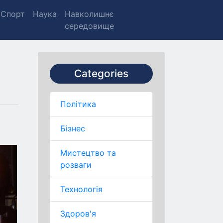
Спорт
Наука
Навколишнє
середовище
Categories
Політика
Бізнес
Мистецтво та
розваги
Технологія
Здоров'я