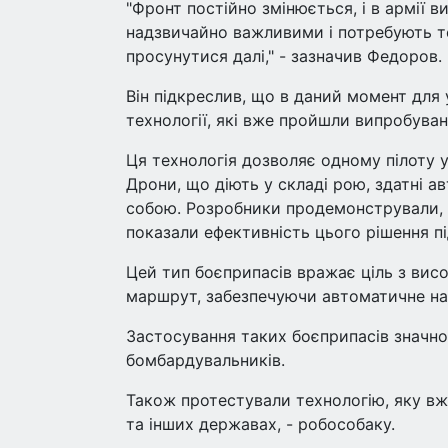
"Фронт постійно змінюється, і в армії в
надзвичайно важливими і потребують т
просунутися далі," - зазначив Федоров.
Він підкреслив, що в даний момент для
технології, які вже пройшли випробуванн
Ця технологія дозволяє одному пілоту у
Дрони, що діють у складі рою, здатні 
собою. Розробники продемонстрували, 
показали ефективність цього рішення п
Цей тип боєприпасів вражає ціль з висо
маршрут, забезпечуючи автоматичне нав
Застосування таких боєприпасів значно
бомбардувальників.
Також протестували технологію, яку в
та інших державах, - робособаку.