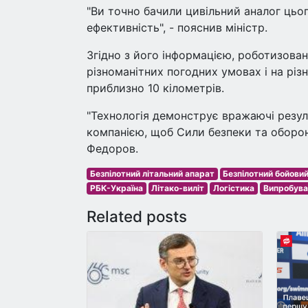
"Ви точно бачили цивільний аналог цьог
ефективність", - пояснив міністр.
Згідно з його інформацією, роботизован
різноманітних погодних умовах і на різ
приблизно 10 кілометрів.
"Технологія демонструє вражаючі резул
компанією, щоб Сили безпеки та оборон
Федоров.
Безпілотний літальний апарат
Безпілотний бойовий
РБК-Україна
Літако-виліт
Логістика
Випробува
Related posts