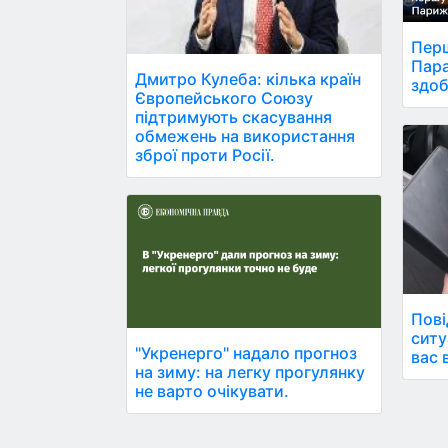
Перш
Пара
Дмитро Кулеба: кілька країн
здоб
Європейського Союзу
підтримують скасування
обмежень на використання
зброї проти Росії.
Пові
ситу
"Укренерго" надало прогноз
вас 
на зиму: на легку прогулянку
не варто очікувати.