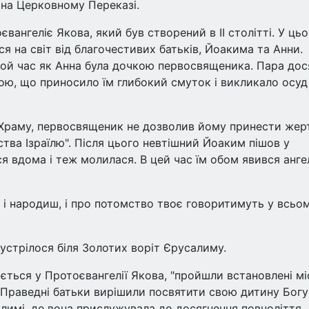
 на Церковному Переказі.
євангеліє Якова, який був створений в II столітті. У ць
ся на світ від благочестивих батьків, Йоакима та Анни.
той час як Анна була дочкою первосвященика. Пара дос
ною, що приносило їм глибокий смуток і викликало осуд
Храму, первосвященик не дозволив йому принести жер
ства Ізраїлю". Після цього невтішний Йоаким пішов у
 вдома і теж молилася. В цей час їм обом явився ангел
ш і народиш, і про потомство твоє говоритимуть у всьо
устрілося біля Золотих воріт Єрусалиму.
ається у Протоєвангелії Якова, "пройшли встановлені мі
". Праведні батьки вирішили посвятити свою дитину Богу 
лимі, де вона прислужувала до досягнення повноліття.