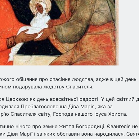
ожого обіцяння про спасіння людства, адже в цей день
 чином подарувала людству Спасителя.
я Церквою як день всесвітньої радості. У цей світлий д
родилася Преблагословенна Діва Марія, яка за
'ю Спасителя світу, Господа нашого Ісуса Христа.
тично нічого про земне життя Богородиці. Євангелія не
ки Діви Марії і за яких обставин вона народилася. Свят