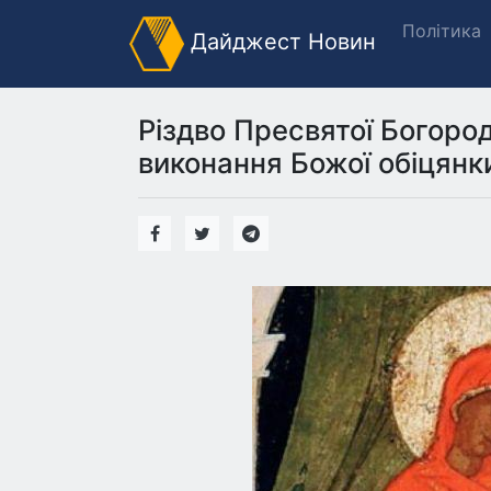
Політика
Дайджест Новин
Різдво Пресвятої Богород
виконання Божої обіцянк