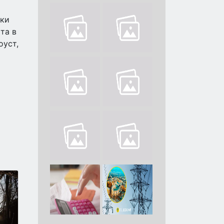
дки
та в
оуст,