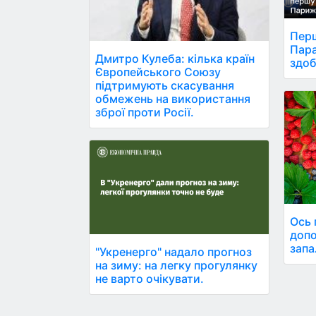
Перш
Пара
Дмитро Кулеба: кілька країн
здоб
Європейського Союзу
підтримують скасування
обмежень на використання
зброї проти Росії.
Ось 
доп
запа
"Укренерго" надало прогноз
на зиму: на легку прогулянку
не варто очікувати.