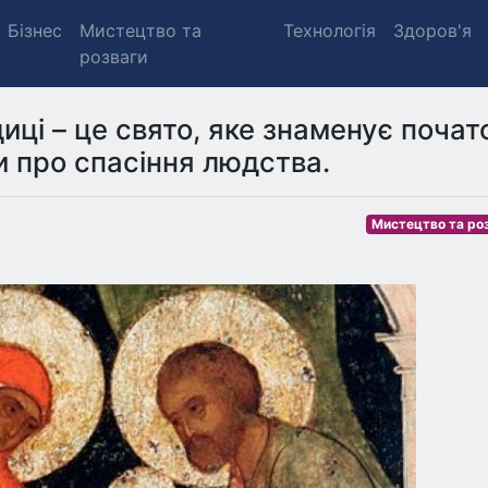
Бізнес
Мистецтво та
Технологія
Здоров'я
розваги
иці – це свято, яке знаменує почат
и про спасіння людства.
Мистецтво та ро