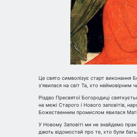
Це свято символізує старт виконання Б
з'явилася на світ Та, хто неймовірним
Різдво Пресвятої Богородиці святкуєтьс
на межі Старого і Нового заповітів, на
Божественним промислом явилася Матір
У Новому Заповіті ми не знайдемо прак
дають відомостей про те, хто були бать