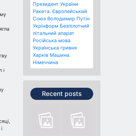
Президент України
Ракета.
Європейський
ому
Союз
Володимир Путін
Укрінформ
Безпілотний
ягла
літальний апарат
Російська мова
Українська гривня
Харків
Машина.
тву
Німеччина
 і
му
Recent posts
сяці,
і