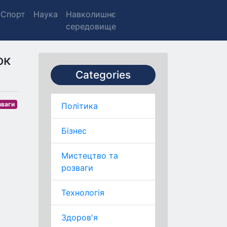
Спорт
Наука
Навколишнє
середовище
ок
Categories
зваги
Політика
Бізнес
Мистецтво та
розваги
Технологія
Здоров'я