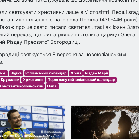
али святкувати християни лише в V столітті. Перші зга
нстантинопольського патріарха Прокла (439-446 роки) 
акож про це свято писали святителі, такі як Іоанн Злат
ений переказ, що свята рівноапостольна цариця Олена
ий Різдву Пресвятої Богородиці.
городиці святкується 8 вересня за новоюліанським
м.
усе.
Вудка
Юліанський календар
Храм
Різдво Марії
Єрусалим
Християни
Переглянутий юліанський календар
 Константинопольський
Папа!