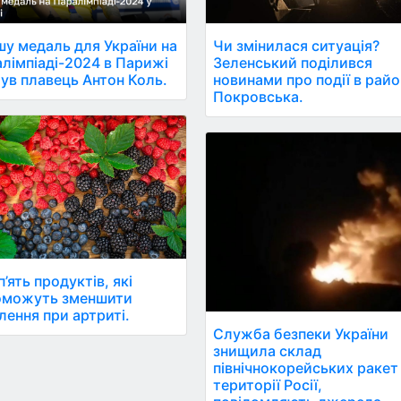
у медаль для України на
Чи змінилася ситуація?
лімпіаді-2024 в Парижі
Зеленський поділився
ув плавець Антон Коль.
новинами про події в райо
Покровська.
п’ять продуктів, які
оможуть зменшити
лення при артриті.
Служба безпеки України
знищила склад
північнокорейських ракет
території Росії,