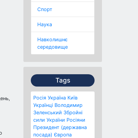
Спорт
Наука
Навколишнє
середовище
Tags
Росія
Україна
Київ
ень,
Українці
Володимир
Зеленський
Збройні
сили України
Росіяни
Президент (державна
о
посада)
Європа