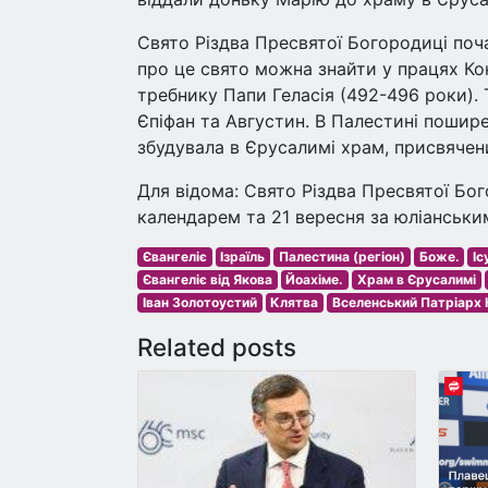
Свято Різдва Пресвятої Богородиці поч
про це свято можна знайти у працях Ко
требнику Папи Геласія (492-496 роки). Т
Єпіфан та Августин. В Палестині пошир
збудувала в Єрусалимі храм, присвячен
Для відома: Свято Різдва Пресвятої Бо
календарем та 21 вересня за юліанськи
Євангеліє
Ізраїль
Палестина (регіон)
Боже.
Іс
Євангеліє від Якова
Йоахіме.
Храм в Єрусалимі
Іван Золотоустий
Клятва
Вселенський Патріарх
Related posts