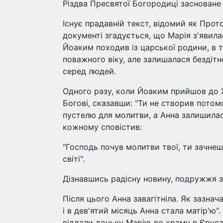
Різдва Пресвятої Богородиці засноване
Існує прадавній текст, відомий як Прото
документі згадується, що Марія з'явила
Йоаким походив із царської родини, в 
поважного віку, але залишалася бездіт
серед людей.
Одного разу, коли Йоаким прийшов до 
Богові, сказавши: "Ти не створив потом
пустелю для молитви, а Анна залишилася
кожному сповістив:
"Господь почув молитви твої, ти зачне
світі".
Дізнавшись радісну новину, подружжя з
Після цього Анна завагітніла. Як зазнач
і в дев'ятий місяць Анна стала матір'ю
віддали доньку Марію до храму в Єруса