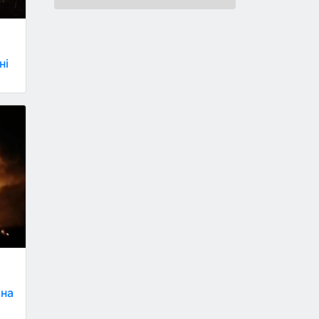
ні
 на