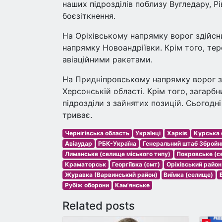
наших підрозділів поблизу Вугледару, Р
боєзіткнення.
На Оріхівському напрямку ворог здійсни
напрямку Новоандріївки. Крім того, те
авіаційними ракетами.
На Придніпровському напрямку ворог зд
Херсонській області. Крім того, загарб
підрозділи з зайнятих позицій. Сьогодні
триває.
Чернігівська область
Українці
Харків
Курська 
Авіаудар
РБК-Україна
Генеральний штаб Збройни
Лиманське (селище міського типу)
Покровське (с
Краматорськ
Георгіївка (смт)
Оріхівський район
Журавка (Варвинський район)
Виїмка (селище)
Рубіж оборони
Кам'янське
Related posts