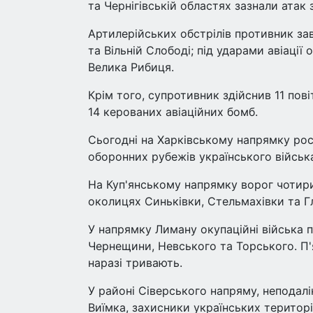
та Чернігівській областях зазнали атак 
Артилерійських обстрілів противник зав
та Вільній Слободі; під ударами авіації
Велика Рибиця.
Крім того, супротивник здійснив 11 пов
14 керованих авіаційних бомб.
Сьогодні на Харківському напрямку рос
оборонних рубежів українського війська
На Куп'янському напрямку ворог чотири 
околицях Синьківки, Стельмахівки та Г
У напрямку Лиману окупаційні війська пр
Чернещини, Невського та Торського. П'я
наразі тривають.
У районі Сіверського напряму, неподалі
Виїмка, захисники українських територі