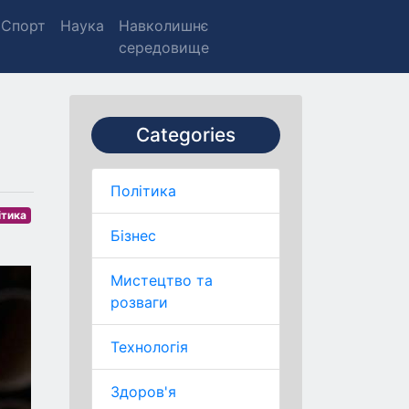
Спорт
Наука
Навколишнє
середовище
Categories
Політика
ітика
Бізнес
Мистецтво та
розваги
Технологія
Здоров'я