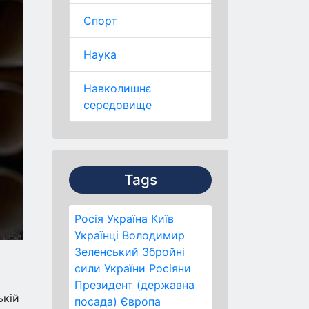
Спорт
Наука
Навколишнє
середовище
Tags
Росія
Україна
Київ
Українці
Володимир
Зеленський
Збройні
сили України
Росіяни
Президент (державна
ькій
посада)
Європа