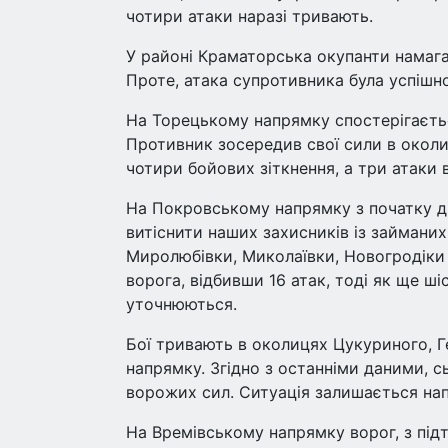
чотири атаки наразі тривають.
У районі Краматорська окупанти намага
Проте, атака супротивника була успішно
На Торецькому напрямку спостерігаєтьс
Противник зосередив свої сили в околи
чотири бойових зіткнення, а три атаки
На Покровському напрямку з початку дн
витіснити наших захисників із займани
Миролюбівки, Миколаївки, Новогродіки
ворога, відбивши 16 атак, тоді як ще ш
уточнюються.
Бої тривають в околицях Цукуриного, Ге
напрямку. Згідно з останніми даними, сь
ворожих сил. Ситуація залишається на
На Времівському напрямку ворог, з підт