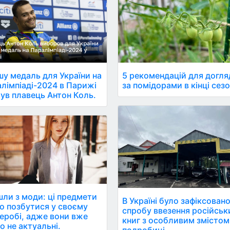
у медаль для України на
5 рекомендацій для догля
лімпіаді-2024 в Парижі
за помідорами в кінці сез
ув плавець Антон Коль.
ли з моди: ці предмети
В Україні було зафіксован
о позбутися у своєму
спробу ввезення російськ
еробі, адже вони вже
книг з особливим змістом
о не актуальні.