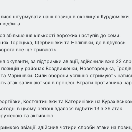
лися штурмувати наші позиції в околицях Курдюмівки.
 відбита.
я збільшення кількості ворожих наступів до семи.
цях Торецька, Щербинівки та Неліпівки, де відбулось
 ворога все ще тривають.
я окупанти, за підтримки авіації, здійснили вже 22 сп
х позицій у районах Воздвиженки, Новоторецька, Гродів
 та Маринівки. Сили оборони успішно стримують натис
ість атак залишаються в процесі. Втрати противника нар
оргіївки, Костянтинівки та Катеринівки на Курахівсько
огодні в цьому регіоні вдалося відбити 13 з 36 атак
пруженою та активною.
римкою авіації, здійснив чотири спроби атаки на позиці