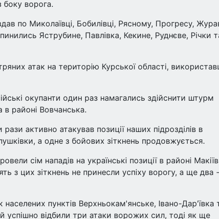
з боку ворога.
дав по Миколаївці, Бобилівці, Рясному, Прогресу, Жура
 опинились Яструбине, Павлівка, Кекине, Руднєве, Річки т
ітряних атак на територію Курської області, використа
ійські окупанти один раз намагались здійснити штурм
 в районі Вовчанська.
рази активно атакував позиції наших підрозділів в
лушківки, а одне з бойових зіткнень продовжується.
овели сім нападів на українські позиції в районі Макіїв
ть з цих зіткнень не принесли успіху ворогу, а ще два 
к населених пунктів Верхньокам'янське, Івано-Дар'ївка 
й успішно відбили три атаки ворожих сил, тоді як ще