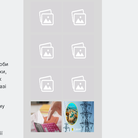
роби
ки,
к
азі
му
ї