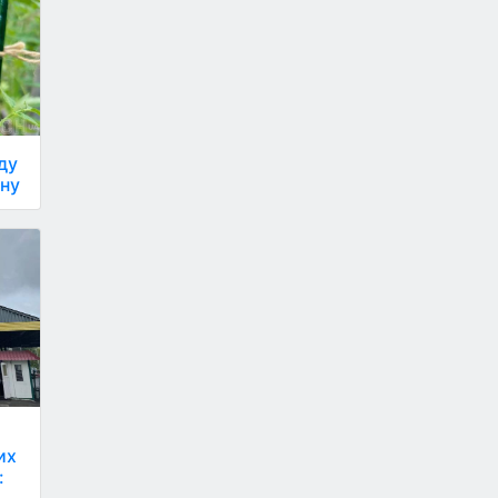
ду
ону
о
их
: