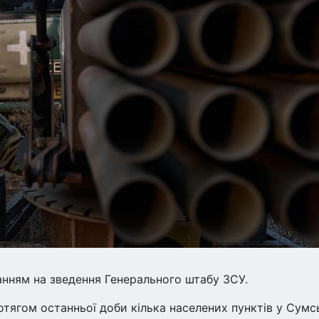
анням на зведення Генерального штабу ЗСУ.
отягом останньої доби кілька населених пунктів у Сумс