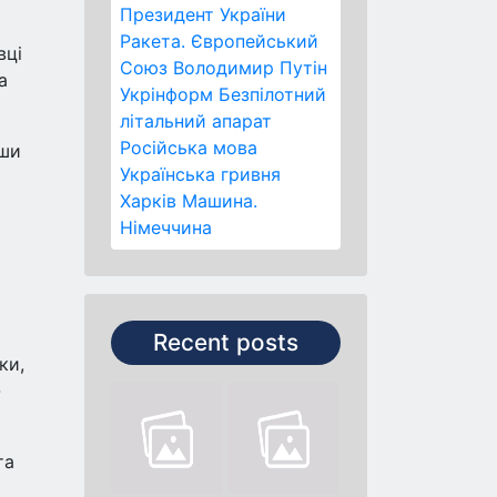
Президент України
Ракета.
Європейський
вці
Союз
Володимир Путін
а
Укрінформ
Безпілотний
літальний апарат
Російська мова
вши
Українська гривня
Харків
Машина.
Німеччина
Recent posts
ки,
-
та