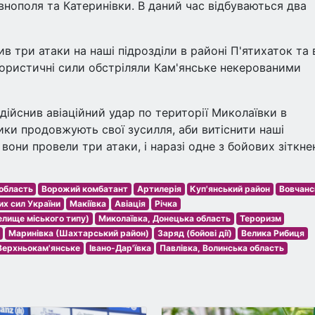
івнополя та Катеринівки. В даний час відбуваються два
в три атаки на наші підрозділи в районі П'ятихаток та 
рористичні сили обстріляли Кам'янське некерованими
ійснив авіаційний удар по території Миколаївки в
ники продовжують свої зусилля, аби витіснити наші
 вони провели три атаки, і наразі одне з бойових зіткне
область
Ворожий комбатант
Артилерія
Куп'янський район
Вовчанс
х сил України
Макіївка
Авіація
Річка
елище міського типу)
Миколаївка, Донецька область
Тероризм
Маринівка (Шахтарський район)
Заряд (бойові дії)
Велика Рибиця
Верхньокам'янське
Івано-Дар'ївка
Павлівка, Волинська область