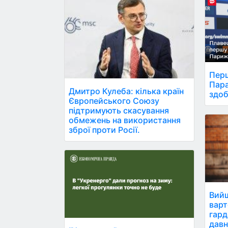
Перш
Пара
Дмитро Кулеба: кілька країн
здоб
Європейського Союзу
підтримують скасування
обмежень на використання
зброї проти Росії.
Вийш
варт
гард
давн