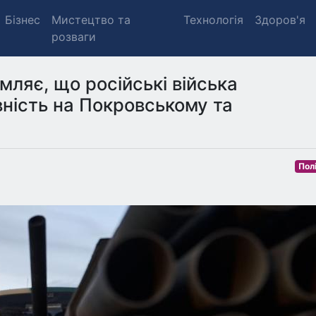
Бізнес
Мистецтво та
Технологія
Здоров'я
розваги
мляє, що російські війська
ність на Покровському та
Пол