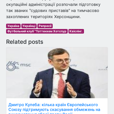
окупаційні адміністрації розпочали підготовку
так званих "судових приставів" на тимчасово
захоплених територіях Херсонщини.
Україна
Українці
Репресії
Футбольний клуб "Тоттенхем Хотспур
Квіслінг.
Related posts
Дмитро Кулеба: кілька країн Європейського
Союзу підтримують скасування обмежень на