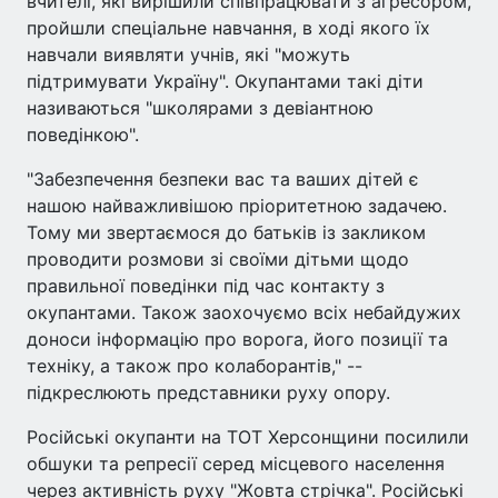
вчителі, які вирішили співпрацювати з агресором,
пройшли спеціальне навчання, в ході якого їх
навчали виявляти учнів, які "можуть
підтримувати Україну". Окупантами такі діти
називаються "школярами з девіантною
поведінкою".
"Забезпечення безпеки вас та ваших дітей є
нашою найважливішою пріоритетною задачею.
Тому ми звертаємося до батьків із закликом
проводити розмови зі своїми дітьми щодо
правильної поведінки під час контакту з
окупантами. Також заохочуємо всіх небайдужих
доноси інформацію про ворога, його позиції та
техніку, а також про колаборантів," --
підкреслюють представники руху опору.
Російські окупанти на ТОТ Херсонщини посилили
обшуки та репресії серед місцевого населення
через активність руху "Жовта стрічка". Російські