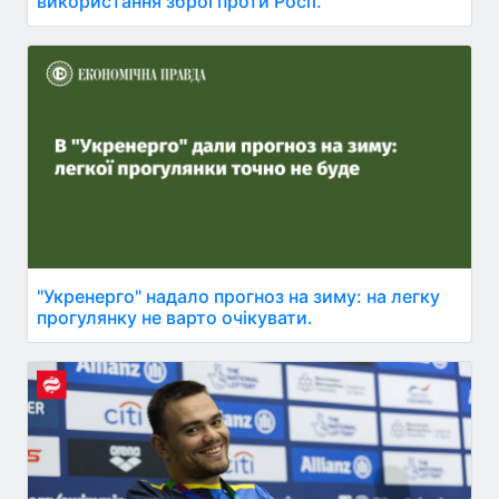
використання зброї проти Росії.
"Укренерго" надало прогноз на зиму: на легку
прогулянку не варто очікувати.