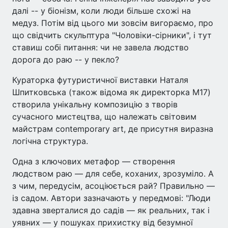
далі -- у біонізм, коли люди більше схожі на
медуз. Потім від цього ми зовсім вигораємо, про
що свідчить скульптура "Чоловіки-сірники", і тут
ставиш собі питання: чи не завела людство
дорога до раю -- у пекло?
Кураторка футуристичної виставки Наталя
Шпитковська (також відома як директорка M17)
створила унікальну композицію з творів
сучасного мистецтва, що належать світовим
майстрам contemporary art, де присутня виразна
логічна структура.
Одна з ключових метафор — створення
людством раю — для себе, коханих, зрозуміло. А
з чим, передусім, асоціюється рай? Правильно —
із садом. Автори зазначають у передмові: "Люди
здавна зверталися до садів — як реальних, так і
уявних — у пошуках прихистку від безумної