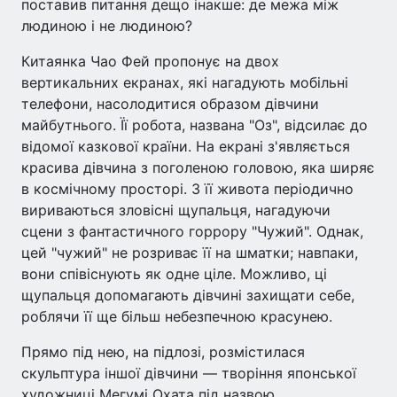
поставив питання дещо інакше: де межа між
людиною і не людиною?
Китаянка Чао Фей пропонує на двох
вертикальних екранах, які нагадують мобільні
телефони, насолодитися образом дівчини
майбутнього. Її робота, названа "Оз", відсилає до
відомої казкової країни. На екрані з'являється
красива дівчина з поголеною головою, яка ширяє
в космічному просторі. З її живота періодично
вириваються зловісні щупальця, нагадуючи
сцени з фантастичного горрору "Чужий". Однак,
цей "чужий" не розриває її на шматки; навпаки,
вони співіснують як одне ціле. Можливо, ці
щупальця допомагають дівчині захищати себе,
роблячи її ще більш небезпечною красунею.
Прямо під нею, на підлозі, розмістилася
скульптура іншої дівчини — творіння японської
художниці Мегумі Охата під назвою