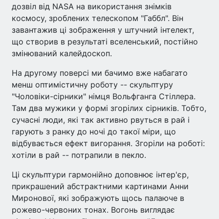
дозвіл від NASA на використання знімків
космосу, зроблених телескопом "Габбл". Він
завантажив ці зображення у штучний інтелект,
що створив в результаті вселенський, постійно
змінюваний калейдоскоп.
На другому поверсі ми бачимо вже набагато
менш оптимістичну роботу -- скульптуру
"Чоловіки-сірники" німця Вольфганга Стіллера.
Там два мужики у формі згорілих сірників. Тобто,
сучасні люди, які так активно рвуться в рай і
гарують з ранку до ночі до такої міри, що
відбувається ефект вигорання. Згоріли на роботі:
хотіли в рай -- потрапили в пекло.
Ці скульптури гармонійно доповнює інтер'єр,
прикрашений абстрактними картинами Анни
Миронової, які зображують щось палаюче в
рожево-червоних тонах. Вогонь виглядає