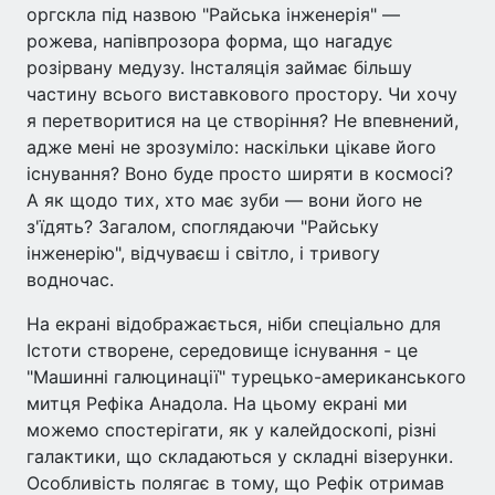
оргскла під назвою "Райська інженерія" —
рожева, напівпрозора форма, що нагадує
розірвану медузу. Інсталяція займає більшу
частину всього виставкового простору. Чи хочу
я перетворитися на це створіння? Не впевнений,
адже мені не зрозуміло: наскільки цікаве його
існування? Воно буде просто ширяти в космосі?
А як щодо тих, хто має зуби — вони його не
з'їдять? Загалом, споглядаючи "Райську
інженерію", відчуваєш і світло, і тривогу
водночас.
На екрані відображається, ніби спеціально для
Істоти створене, середовище існування - це
"Машинні галюцинації" турецько-американського
митця Рефіка Анадола. На цьому екрані ми
можемо спостерігати, як у калейдоскопі, різні
галактики, що складаються у складні візерунки.
Особливість полягає в тому, що Рефік отримав