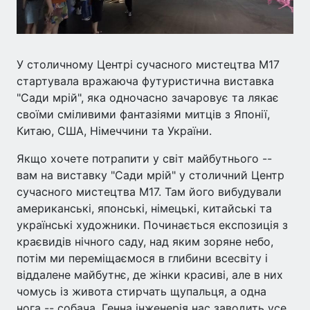
У столичному Центрі сучасного мистецтва М17
стартувала вражаюча футуристична виставка
"Сади мрій", яка одночасно зачаровує та лякає
своїми сміливими фантазіями митців з Японії,
Китаю, США, Німеччини та України.
Якщо хочете потрапити у світ майбутнього --
вам на виставку "Сади мрій" у столичний Центр
сучасного мистецтва М17. Там його вибудували
американські, японські, німецькі, китайські та
українські художники. Починається експозиція з
краєвидів нічного саду, над яким зоряне небо,
потім ми переміщаємося в глибини всесвіту і
віддалене майбутнє, де жінки красиві, але в них
чомусь із живота стирчать щупальця, а одна
нога -- собача. Генна інженерія нас заводить усе