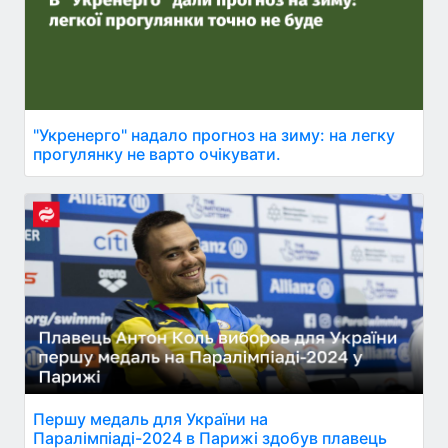
"Укренерго" надало прогноз на зиму: на легку
прогулянку не варто очікувати.
Першу медаль для України на
Паралімпіаді-2024 в Парижі здобув плавець