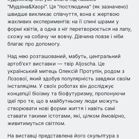
"Мудзіна&Хаорі". Ця "постлюдина" (як зазначено)
швидше викликає співчуття, вона є жертвою
жахливих експериментів: на її спині шрами у
формі квітів, а одна з ніг перетворюється на лапу,
схожу на собачу чи вовчу. Дівчина повзе і ніби
благає про допомогу.
Над нею розташований, мабуть, центральний
артоб'єкт виставки — твір Aljoscha. Це
український митець Олексій Протупін, родом з
Лозової, який здобув популярність завдяки своїм
інсталяціям. У своїх роботах він досліджує
концепції біоізму та біофутуризму, пропонуючи
ідеї про те, що в майбутньому люди можуть
створювати нові форми життя і навіть самі
ставати такими істотами, які, цілком ймовірно,
живитимуться світлом.
На виставці представлена його скульптура з