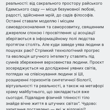
реальності: від сакрального простору райського
Едемського саду — місця безумовної любові,
радості, здійснення мрій, до садів філософів.
Останні ставали моделлю і місцем
самовдосконалення та саморозвитку, священним
джерелом спокою і просвітлення: ці асоціації
зберігаються в інформаційному полі людства
протягом століть. Але куди заведе уява людини в
пошуках раю? Стрімкий технологічний прогрес
та еволюція штучного інтелекту ставлять під
сумнів збереження верховенства людини. Проєкт
зосереджується на дослідженні уявних світів,
поглядах на співіснування людини зі ШІ,
розширенні горизонтів синтетичної біології,
віртуальності та реальності, а також на метафорі
храму майбутнього, що закладається вже
сьогодні. Підвладне фізичній тлінності тіло
знайде вічне життя в штучних світах". Чудово:
запитання поставлено — які ж відповіді?