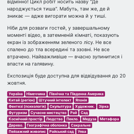
відмінно! Цикл робіт носить назву "Де
народжується тиша". Мабуть, там же, де й
зникає — адже вигорати можна й у тиші.
Ніби для розваги гостей, у завершальному
моменті відео, в затемненій кімнаті, показують
екран із зображенням зеленого лісу. Не все
спалено до тла всередині та ззовні. Не все
втрачено. Найважливіше — вчасно зупинитися і
впасти на галявину.
Експозиція буде доступна для відвідування до 20
жовтня.
Україна
Німеччина
Північна та Південна Америка
Китай (регіон)
Штучний інтелект
Японія
Фентезі (психологія)
Скульптура
Художник.
Зірка
Футуризм
Сучасне мистецтво
Рай
Сад
Космічний простір
Людство
Пекло.
Медуза
Метафора
Дерево.
Географічна оболонка
Сакральне
Пейзажний живопис
Райський сад
Уява