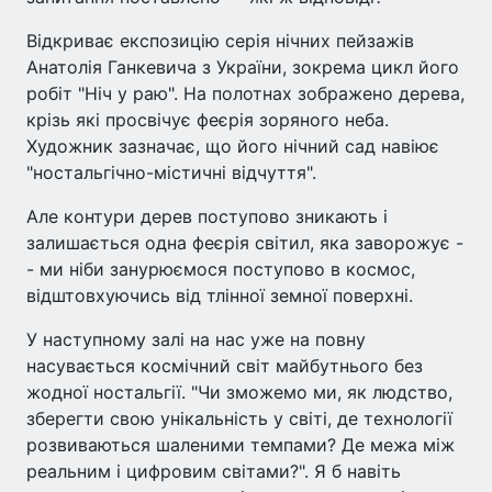
Відкриває експозицію серія нічних пейзажів
Анатолія Ганкевича з України, зокрема цикл його
робіт "Ніч у раю". На полотнах зображено дерева,
крізь які просвічує феєрія зоряного неба.
Художник зазначає, що його нічний сад навіює
"ностальгічно-містичні відчуття".
Але контури дерев поступово зникають і
залишається одна феєрія світил, яка заворожує -
- ми ніби занурюємося поступово в космос,
відштовхуючись від тлінної земної поверхні.
У наступному залі на нас уже на повну
насувається космічний світ майбутнього без
жодної ностальгії. "Чи зможемо ми, як людство,
зберегти свою унікальність у світі, де технології
розвиваються шаленими темпами? Де межа між
реальним і цифровим світами?". Я б навіть