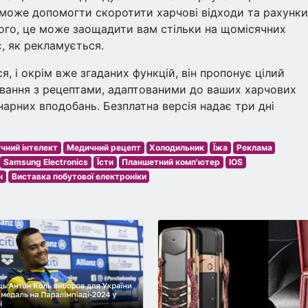
е може допомогти скоротити харчові відходи та рахунки
рого, це може заощадити вам стільки на щомісячних
, як рекламується.
, і окрім вже згаданих функцій, він пропонує цілий
ування з рецептами, адаптованими до ваших харчових
інарних вподобань. Безплатна версія надає три дні
чний інтелект
Медичний рецепт
Холодильник
Їжа
Реклама
Samsung Electronics
Їсти
Планшетний комп'ютер
IOS
н
Виставка побутової електроніки