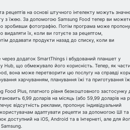
 та рецептів на основі штучного інтелекту можуть значн
оту з їжею. За допомогою Samsung Food тепер ви может
сто зробивши фотографію. Потім програма може пропон
о видаляти їх, коли ви готуєте за рецептом,
отім додавати продукти назад до списку, коли ви
е через додаток SmartThings і вбудований планшет у
 Hub, що обмежувало його корисність. Тепер, як част
od, вона може перетворити цю послугу на справді кор
ування харчуванням, планування їжі та приготування їжі
g Food Plus, платного рівня безкоштовного застосунку 
ановить 6,99 доларів на місяць (або 59,99 доларів на рі
зпечує відсутність реклами, пропонує індивідуальний
 користувачам адаптувати рецепти за допомогою ШІ та
нок доступний на iOS, Android та в Інтернеті, але для йо
 Samsung.