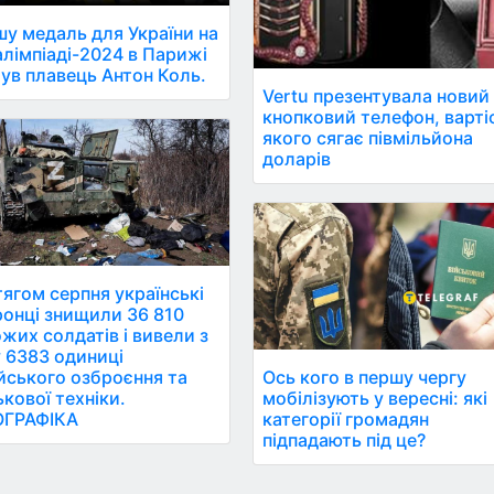
у медаль для України на
лімпіаді-2024 в Парижі
ув плавець Антон Коль.
Vertu презентувала новий
кнопковий телефон, варті
якого сягає півмільйона
доларів
ягом серпня українські
онці знищили 36 810
жих солдатів і вивели з
 6383 одиниці
йського озброєння та
Ось кого в першу чергу
ькової техніки.
мобілізують у вересні: які
ОГРАФІКА
категорії громадян
підпадають під це?