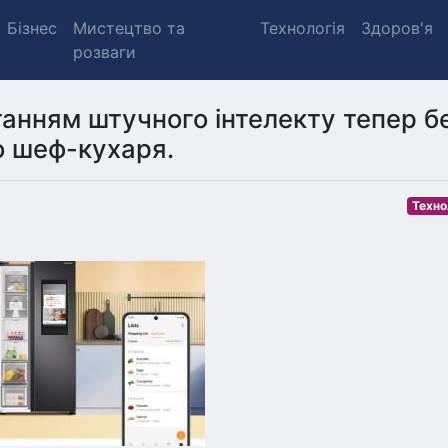
Бізнес
Мистецтво та
Технологія
Здоров'я
розваги
анням штучного інтелекту тепер б
о шеф-кухаря.
Техно