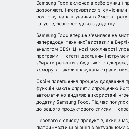
Samsung Food включає в себе функції п
дозволяють інтегруватися зі сумісним
розігріву, налаштування таймерів і рег
готуєте, безпосередньо з додатку.
Samsung Food вперше з'явилася на виста
напередодні технічної виставки в Берлі
аналогом CES). Ці нові можливості уп
програми — стати ідеальним інструмен
збирати рецепти з будь-якого джерела,
комору, а також планувати страви, вихо
Окрім полегшення процесу додавання пр
функцій мають сприяти спрощенню його 
автоматично видаляє використані інгред
додатку Samsung Food. Під час покупок
до вашого продуктового списку -- спра
Перевагою списку продуктів, який знає
підтримувати ці знання в актуальному с