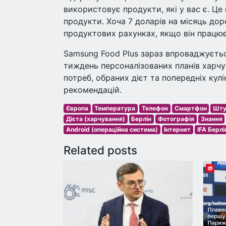
використовує продукти, які у вас є. Ц
продукти. Хоча 7 доларів на місяць до
продуктових рахунках, якщо він працює
Samsung Food Plus зараз впроваджується
тиждень персоналізованих планів харч
потреб, обраних дієт та попередніх кул
рекомендацій.
Європа
Температура
Телефон
Смартфон
Шту
Дієта (харчування)
Берлін
Фотографія
Знання
Android (операційна система)
Інтернет
IFA Берлі
Related posts