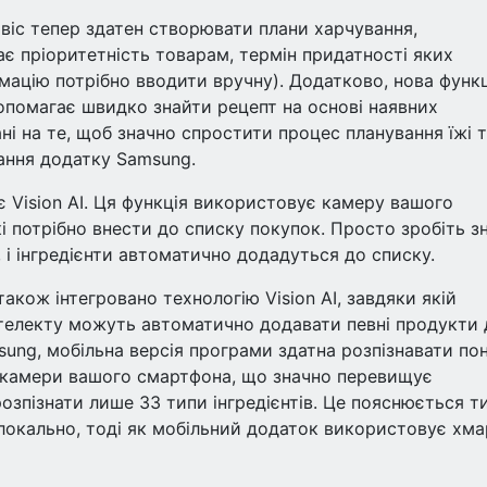
віс тепер здатен створювати плани харчування,
ає пріоритетність товарам, термін придатності яких
ацію потрібно вводити вручну). Додатково, нова функц
опомагає швидко знайти рецепт на основі наявних
ані на те, щоб значно спростити процес планування їжі 
ання додатку Samsung.
 Vision AI. Ця функція використовує камеру вашого
і потрібно внести до списку покупок. Просто зробіть з
 і інгредієнти автоматично додадуться до списку.
акож інтегровано технологію Vision AI, завдяки якій
нтелекту можуть автоматично додавати певні продукти 
sung, мобільна версія програми здатна розпізнавати по
ю камери вашого смартфона, що значно перевищує
зпізнати лише 33 типи інгредієнтів. Це пояснюється т
окально, тоді як мобільний додаток використовує хма