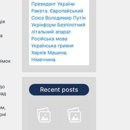
Президент України
Ракета.
Європейський
Союз
Володимир Путін
ія
Укрінформ
Безпілотний
літальний апарат
та
Російська мова
Українська гривня
Харків
Машина.
Німеччина
німок
до
Recent posts
над
им,
рні