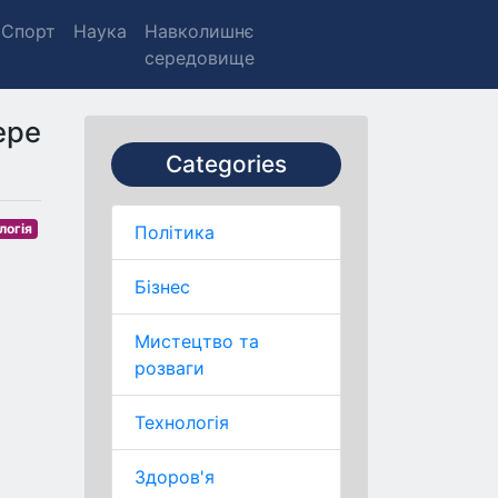
Спорт
Наука
Навколишнє
середовище
ере
Categories
логія
Політика
Бізнес
Мистецтво та
розваги
Технологія
Здоров'я