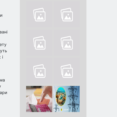
ви
вані
ету
жуть
 і
ама
у
вари