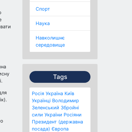
Спорт
о
е
Наука
увати
Навколишнє
середовище
ина
исну
Tags
.
для
Росія
Україна
Київ
к).
Українці
Володимир
Зеленський
Збройні
сили України
Росіяни
го
Президент (державна
посада)
Європа