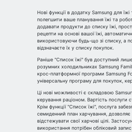
Нові функції в додатку Samsung для їжі
полегшити ваше планування їжі та роб
додавати продукти до списку їжі, про
рецепти на основі вашої їжі, автоматичн
використовуючи будь-що зі списку, а п
відзначаєте їх у списку покупок.
Раніше "Список їжі" був доступний лиш
розумних холодильниках Samsung Family
крос-платформної програми Samsung Fo
універсальну програму для покупок, кер
Ці нові можливості є складовою Samsun
керування раціоном. Вартість послуги ст
Крім функції "Список їжі", послуга забе
семиденний план харчування, дозволяє
відстежувати свої харчові цілі. Застосу
використання потрібен обліковий запис