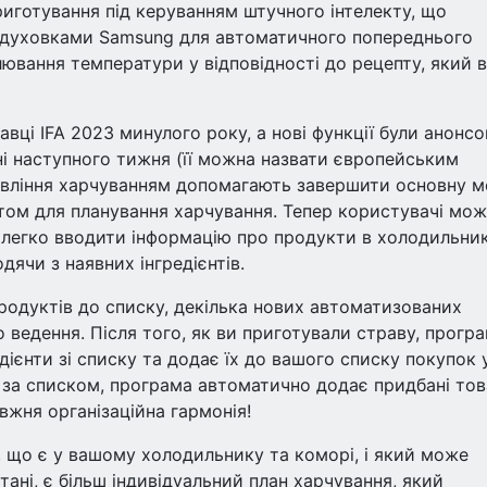
риготування під керуванням штучного інтелекту, що
и духовками Samsung для автоматичного попереднього
улювання температури у відповідності до рецепту, який 
вці IFA 2023 минулого року, а нові функції були анонсо
ні наступного тижня (її можна назвати європейським
равління харчуванням допомагають завершити основну м
том для планування харчування. Тепер користувачі мо
 легко вводити інформацію про продукти в холодильник
дячи з наявних інгредієнтів.
одуктів до списку, декілька нових автоматизованих
ведення. Після того, як ви приготували страву, прогр
ієнти зі списку та додає їх до вашого списку покупок 
 за списком, програма автоматично додає придбані то
вжня організаційна гармонія!
, що є у вашому холодильнику та коморі, і який може
тані, є більш індивідуальний план харчування, який