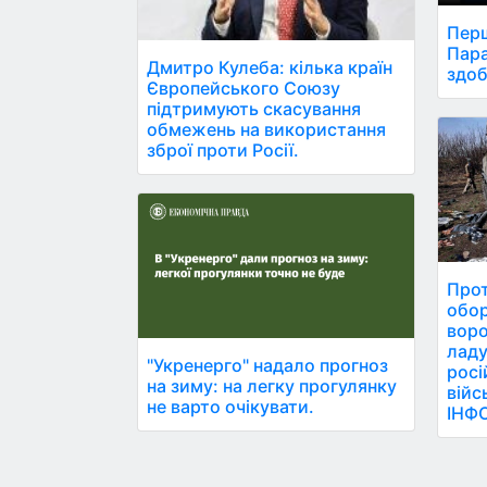
Перш
Пара
Дмитро Кулеба: кілька країн
здоб
Європейського Союзу
підтримують скасування
обмежень на використання
зброї проти Росії.
Прот
обор
воро
ладу
"Укренерго" надало прогноз
росі
на зиму: на легку прогулянку
війс
не варто очікувати.
ІНФ