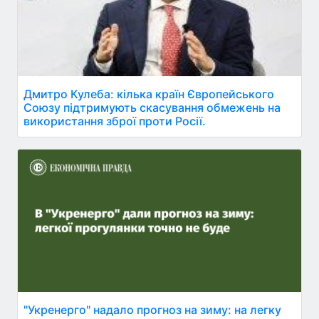
Дмитро Кулеба: кілька країн Європейського
Союзу підтримують скасування обмежень на
використання зброї проти Росії.
"Укренерго" надало прогноз на зиму: на легку