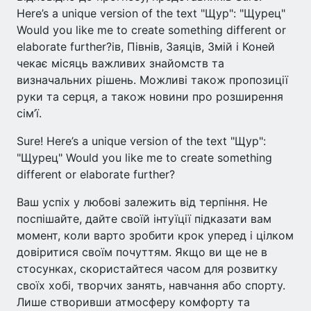
Here’s a unique version of the text "Щур": "Щурец"
Would you like me to create something different or
elaborate further?ів, Півнів, Заяців, Змій і Коней
чекає місяць важливих знайомств та
визначальних рішень. Можливі також пропозиції
руки та серця, а також новини про розширення
сім’ї.
Sure! Here’s a unique version of the text "Щур":
"Щурец" Would you like me to create something
different or elaborate further?
Ваш успіх у любові залежить від терпіння. Не
поспішайте, дайте своїй інтуїції підказати вам
момент, коли варто зробити крок уперед і цілком
довіритися своїм почуттям. Якщо ви ще не в
стосунках, скористайтеся часом для розвитку
своїх хобі, творчих занять, навчання або спорту.
Лише створивши атмосферу комфорту та