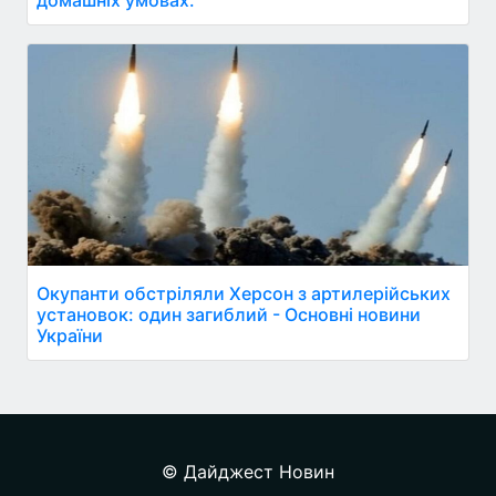
домашніх умовах.
Окупанти обстріляли Херсон з артилерійських
установок: один загиблий - Основні новини
України
© Дайджест Новин