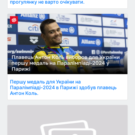
прогулянку не варто очікувати.
Першу медаль для України на
Паралімпіаді-2024 в Парижі здобув плавець
Антон Коль.