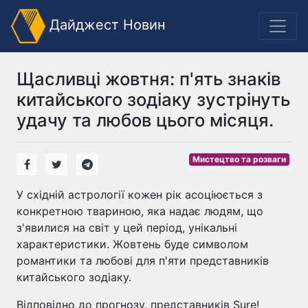
Дайджест Новин
Щасливці жовтня: п'ять знаків
китайського зодіаку зустрінуть
удачу та любов цього місяця.
Мистецтво та розваги
У східній астрології кожен рік асоціюється з
конкретною твариною, яка надає людям, що
з'явилися на світ у цей період, унікальні
характеристики. Жовтень буде символом
романтики та любові для п'яти представників
китайського зодіаку.
Відповідно до прогнозу, представників Sure!