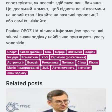
спостерігати, як всесвіт здійснює ваші бажання.
Це ідеальний момент, щоб підняти ваші взаємини
на новий етап. Чекайте на важливі пропозиції -
або самі їх ініціюйте.
Раніше OBOZ.UA ділився інформацією про те, які
жіночі знаки зодіаку найбільше притягують увагу
чоловіків.
Спорт
Китай (регіон)
Око.
Серце
Оптимізм
Зодіак
Інтуїція
Романтизм
Хобі
Гармонія (роз'яснення)
Астрологія
Всесвіт
Романтика
Полівки.
Сітка
Пікнік
Магія (надприродне)
Змії.
Автентичність
Інстинкт
Знак зодіаку
Related posts