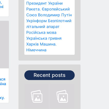
,
Президент України
ні
Ракета.
Європейський
Союз
Володимир Путін
Укрінформ
Безпілотний
літальний апарат
Російська мова
Українська гривня
Харків
Машина.
Німеччина
Recent posts
ася
аїна
ку.