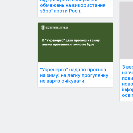
обмежень на використання
зброї проти Росії.
З ве
"Укренерго" надало прогноз
навч
на зиму: на легку прогулянку
пови
не варто очікувати.
ново
інфо
осві