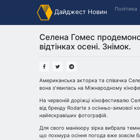
Політика
Дайджест Новин
Селена Гомес продемонс
відтінках осені. Знімок.
Американська акторка та співачка Селен
вона з'явилась на Міжнародному кінофе
На червоній доріжці кінофестивалю Селен
від бренду Rodarte з осінньо-зимової ко
найяскравіших фотографій.
Для свого манікюру зірка вибрала темн
що похмура осіння погода вже зовсім б