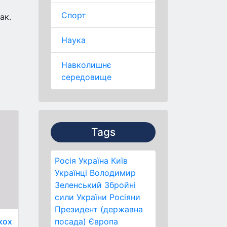
Спорт
ак.
Наука
Навколишнє
середовище
Tags
Росія
Україна
Київ
Українці
Володимир
Зеленський
Збройні
сили України
Росіяни
Президент (державна
посада)
Європа
кох