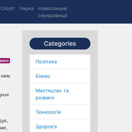
Спорт
Наука
Навколишнє
середовище
Categories
зваги
Політика
З ним
Бізнес
Мистецтво та
укні
розваги
Технологія
дує,
Здоров'я
ми,