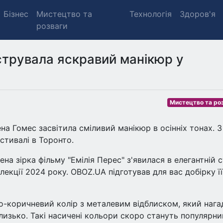
Бізнес
Мистецтво та
Технологія
Здоров'я
розваги
трувала яскравий манікюр у
Мистецтво та ро
а Гомес засвітила сміливий манікюр в осінніх тонах. 
стивалі в Торонто.
а зірка фільму "Емілія Перес" з'явилася в елегантній с
лекції 2024 року. OBOZ.UA підготував для вас добірку її
о-коричневий колір з металевим відблиском, який нага
лизько. Такі насичені кольори скоро стануть популярни