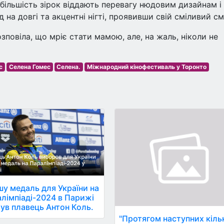
и більшість зірок віддають перевагу нюдовим дизайнам і
 на довгі та акцентні нігті, проявивши свій сміливий см
повіла, що мріє стати мамою, але, на жаль, ніколи не
с
Селена Гомес
Селена.
Міжнародний кінофестиваль у Торонто
у медаль для України на
лімпіаді-2024 в Парижі
ув плавець Антон Коль.
"Протягом наступних кіль