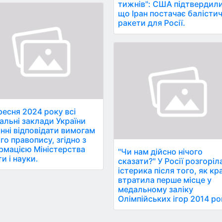
тижнів": США підтвердили
що Іран постачає балістич
ракети для Росії.
ресня 2024 року всі
альні заклади України
нні відповідати вимогам
го правопису, згідно з
рмацією Міністерства
"Чи нам дійсно нічого
ти і науки.
сказати?" У Росії розгоріл
істерика після того, як кр
втратила перше місце у
медальному заліку
Олімпійських ігор 2014 ро