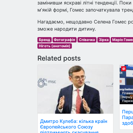
замінивши яскраві літні тенденції. Пок
мʼякій формі, Гомес започаткувала тренд
Нагадаємо, нещодавно Селена Гомес роз
зможе народити дитину.
Бренд
Фотографія
Співачка
Зірка
Маріо Гоме
Ніготь (анатомія)
Related posts
Перш
Пара
Дмитро Кулеба: кілька країн
здоб
Європейського Союзу
підтримують скасування