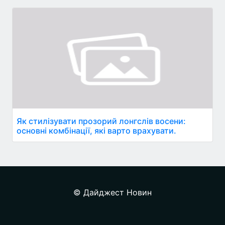
Як стилізувати прозорий лонгслів восени:
основні комбінації, які варто врахувати.
© Дайджест Новин