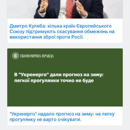
Дмитро Кулеба: кілька країн Європейського
Союзу підтримують скасування обмежень на
використання зброї проти Росії.
"Укренерго" надало прогноз на зиму: на легку
прогулянку не варто очікувати.