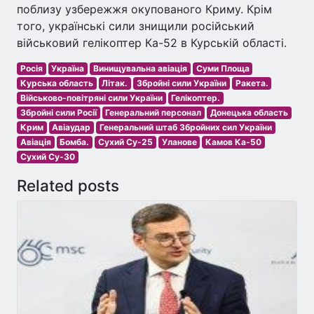
поблизу узбережжя окупованого Криму. Крім
того, українські сили знищили російський
військовий гелікоптер Ка-52 в Курській області.
Росія
Україна
Винищувальна авіація
Суми Площа
Курська область
Літак.
Збройні сили України
Ракета.
Військово-повітряні сили України
Гелікоптер.
Збройні сили Росії
Генеральний персонал
Донецька область
Крим
Авіаудар
Генеральний штаб Збройних сил України
Авіація
Бомба.
Сухий Су-25
Уланове
Камов Ка-50
Сухий Су-30
Related posts