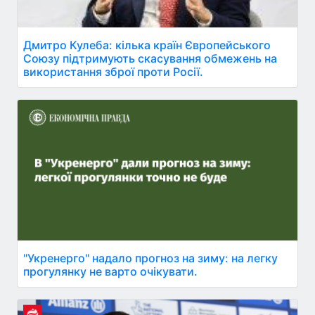
Дмитро Кулеба: кілька країн Європейського
Союзу підтримують скасування обмежень на
використання зброї проти Росії.
"Укренерго" надало прогноз на зиму: на легку
прогулянку не варто очікувати.