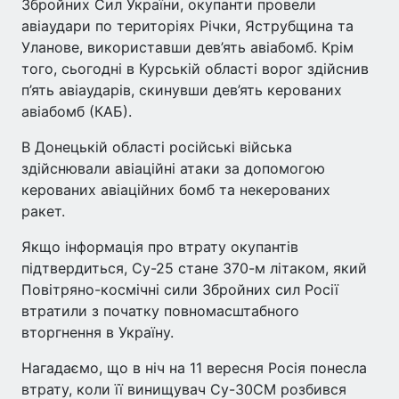
Збройних Сил України, окупанти провели
авіаудари по територіях Річки, Яструбщина та
Уланове, використавши дев’ять авіабомб. Крім
того, сьогодні в Курській області ворог здійснив
п’ять авіаударів, скинувши дев’ять керованих
авіабомб (КАБ).
В Донецькій області російські війська
здійснювали авіаційні атаки за допомогою
керованих авіаційних бомб та некерованих
ракет.
Якщо інформація про втрату окупантів
підтвердиться, Су-25 стане 370-м літаком, який
Повітряно-космічні сили Збройних сил Росії
втратили з початку повномасштабного
вторгнення в Україну.
Нагадаємо, що в ніч на 11 вересня Росія понесла
втрату, коли її винищувач Су-30СМ розбився