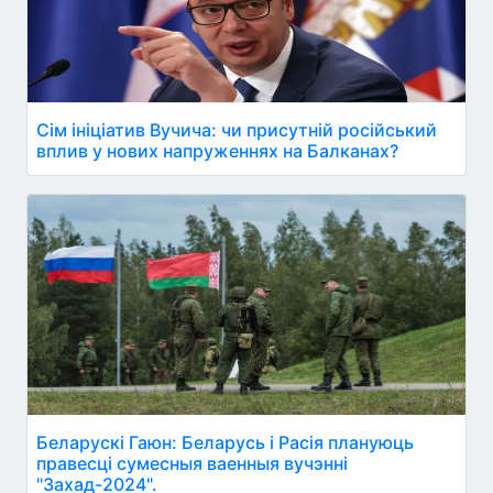
Сім ініціатив Вучича: чи присутній російський
вплив у нових напруженнях на Балканах?
Беларускі Гаюн: Беларусь і Расія плануюць
правесці сумесныя ваенныя вучэнні
"Захад-2024".