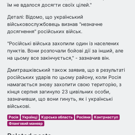
їм не вдалося досягти своїх цілей."
Деталі: Відомо, що український
військовослужбовець визнав "незначне
досягнення" російських військ.
"Російські війська захопили один із населених
пунктів. Вони розпочали бойові дії за інший, але
на цьому все закінчується," - зазначив він.
Дмитрашківський також заявив, що в результаті
російських ударів по цьому району, коли Росія
намагається знову захопити свою територію, з
кінця серпня загинуло 23 цивільних особи,
зазначивши, що вони гинуть, як і українські
військові.
Росія
Українці
Курська область
Росіяни
Контрнаступ
Фланговий маневр