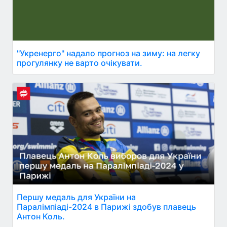
"Укренерго" надало прогноз на зиму: на легку
прогулянку не варто очікувати.
Першу медаль для України на
Паралімпіаді-2024 в Парижі здобув плавець
Антон Коль.