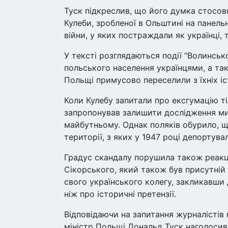
Туск підкреслив, що його думка стосов
Кулеби, зробленої в Ольштині на панельн
війни, у яких постраждали як українці, 
У тексті розглядаються події "Волинськ
польського населення українцями, а тако
Польщі примусово переселили з їхніх і
Коли Кулебу запитали про ексгумацію тіл
запропонував залишити дослідження ми
майбутньому. Однак поляків обурило, що
території, з яких у 1947 році депортувал
Градус скандалу порушила також реакц
Сікорського, який також був присутній
свого українського колегу, закликавши 
ніж про історичні претензії.
Відповідаючи на запитання журналістів 
міністр Польщі Дональд Туск наголосив