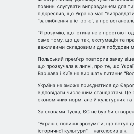
повинні слугувати виправданням для тих
підкреслив, що Україна має "виправдати
"заглиблення в історію", а про встанов
"Я розумію, що істина не є простою і од
саме тому, що це так, ексгумація та прав
важливими складовими для побудови міц
Польський прем'єр повторив заяву віце
що прозвучала в липні, про те, що Укр
Варшава і Київ не вирішать питання "Вол
Україна не зможе приєднатися до Євро
відповідати численним стандартам. Це с
економічних норм, але й культурних та п
За словами Туска, ЄС не був би створен
"Українці повинні зрозуміти, що вступ д
історичної культури", - наголосив він.