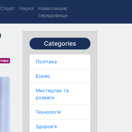
Спорт
Наука
Навколишнє
середовище
я
Categories
ітика
Політика
Бізнес
Мистецтво та
розваги
Технологія
Здоров'я