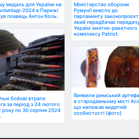
у медаль для України на
Міністерство оборони
лімпіаді-2024 в Парижі
Румунії внесло до
ув плавець Антон Коль.
парламенту законопроєкт
який передбачає передач
Україні зенітно-ракетного
комплексу Patriot.
Виявили римський артеф
льні бойові втрати
в стародавньому місті Ас
га за період з 24 лютого
що належав видатній
 року по 30 серпня 2024
особистості (фото)
.