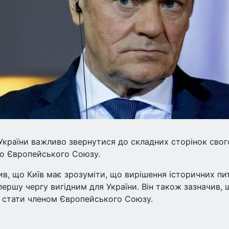
України важливо звернутися до складних сторінок свог
 до Європейського Союзу.
ив, що Київ має зрозуміти, що вирішення історичних пи
першу чергу вигідним для України. Він також зазначив, 
е стати членом Європейського Союзу.