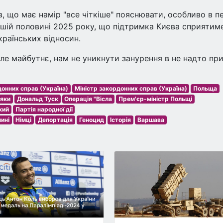
, що має намір "все чіткіше" пояснювати, особливо в п
ршій половині 2025 року, що підтримка Києва сприятим
раїнських відносин.
ле майбутнє, нам не уникнути занурення в не надто пр
онних справ (Україна)
Міністр закордонних справ (Україна)
Польща
яки
Дональд Туск
Операція "Вісла
Прем'єр-міністр Польщі
кий
Партія народної дії
чині
Німці
Депортація
Геноцид
Історія
Варшава