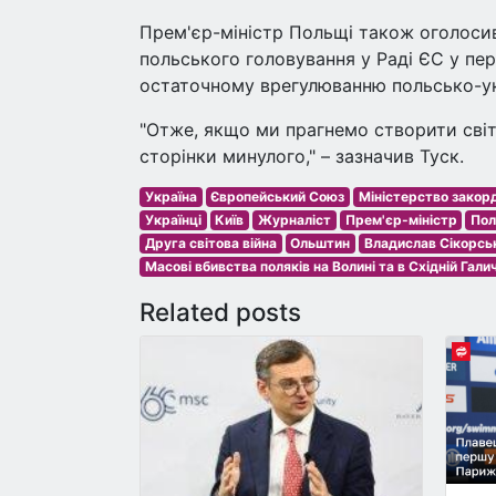
Прем'єр-міністр Польщі також оголосив
польського головування у Раді ЄС у пе
остаточному врегулюванню польсько-ук
"Отже, якщо ми прагнемо створити світ
сторінки минулого," – зазначив Туск.
Україна
Європейський Союз
Міністерство закорд
Українці
Київ
Журналіст
Прем'єр-міністр
Пол
Друга світова війна
Ольштин
Владислав Сікорсь
Масові вбивства поляків на Волині та в Східній Гали
Related posts