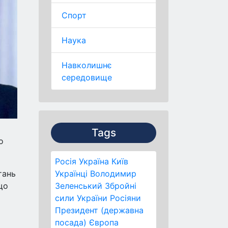
Спорт
Наука
Навколишнє
середовище
Tags
о
Росія
Україна
Київ
тань
Українці
Володимир
що
Зеленський
Збройні
сили України
Росіяни
Президент (державна
посада)
Європа