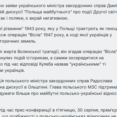
но заяви українського міністра закордонних справ Дми
ій дискусії "Польща майбутнього" про події Другої світ
так і поляки, є вкрай негативною.
ої різанини" 1943 року, яку у Польщі трактують як гено
ж операцію "Вісла" 1947 року, в ході якої українців у
сторичних земель.
 жертв Волинської трагедії, він згадав операцію "Вісла"
нулих подій історикам, а самим зосередитися на
 під час відповіді Кулеба назвав "українськими" ті
и українців.
ія польського міністра закордонних справ Радослава
 на дискусії в Ольштині. Глава польського МЗС підтрим
думати більше про майбутні польсько-українські віднос
під час прес-конференції в п'ятницю, 30 серпня, прем'єр
, що розбіжності у польсько-українських відносинах не