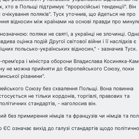
, хто в Польщі підтримує "проросійські тенденції". Він
 очікування поляків". Туск уточнив, що йдеться не про
лення відносин між країнами на основі правди про минуле
нозначною: поляки не святі, а українці не злочинці. Одн
дива оцінка подій Другої світової війни і її наслідків є
них польсько-українських відносин," - зазначив Туск.
-прем'єра і міністра оборони Владислава Косиняка-Ка
аїну не можна прийняти до Європейського Союзу, поки
инської різанини".
пейського Союзу без схвалення Польщі. Вона повинна
тосується не тільки кордонів, торгівлі, правових та
олітичних стандартів, - наголосив він.
ий без примирення німців та французів чи німців та пол
о ЄС означає вихід до галузі стандартів щодо політично