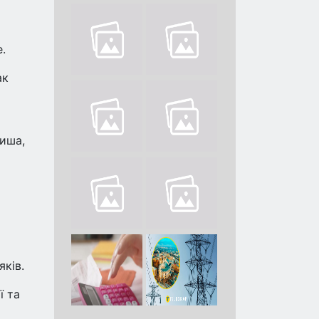
.
ак
миша,
яків.
ї та