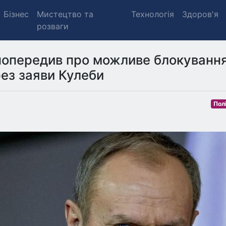
Бізнес
Мистецтво та
Технологія
Здоров'я
розваги
 попередив про можливе блокуванн
рез заяви Кулеби
Пол