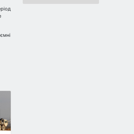
еріод
е
иємні