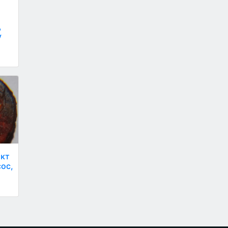
,
у
акт
сос,