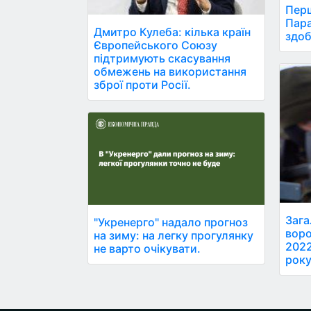
Перш
Пара
Дмитро Кулеба: кілька країн
здоб
Європейського Союзу
підтримують скасування
обмежень на використання
зброї проти Росії.
Зага
"Укренерго" надало прогноз
воро
на зиму: на легку прогулянку
2022
не варто очікувати.
року