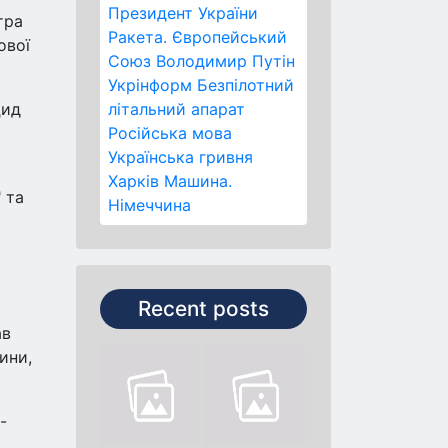
Президент України
тра
Ракета.
Європейський
ової
Союз
Володимир Путін
Укрінформ
Безпілотний
цид
літальний апарат
Російська мова
Українська гривня
Харків
Машина.
 та
Німеччина
Recent posts
ав
ини,
-