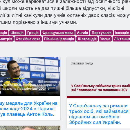
нікул може варіюватися в залежності від освітнього рів
ї школи мають на два тижні більше відпустки, ніж їхні
ії ж літні канікули для учнів останніх двох класів можу
тшим порівняно з іншими учнями.
нція
Швеція
Греція
Французька мова
Англія
Португалія
Ісландія
Австрія
Стихійне лихо
Північна Ірландія
Шотландія
Уельс
Ліхтенш
у медаль для України на
У Слов'янську затримали
лімпіаді-2024 в Парижі
трьох осіб, які займалися
ув плавець Антон Коль.
підпалом автомобілів
Збройних сил України.