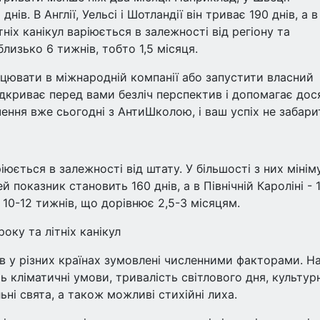
ів. В Англії, Уельсі і Шотландії він триває 190 днів, а в
ітніх канікул варіюється в залежності від регіону та
лизько 6 тижнів, тобто 1,5 місяця.
цювати в міжнародній компанії або запустити власний
ідкриває перед вами безліч перспектив і допомагає дос
чення вже сьогодні з АнтиШколою, і ваш успіх не забари
юється в залежності від штату. У більшості з них мінім
й показник становить 160 днів, а в Північній Кароліні - 
 10-12 тижнів, що дорівнює 2,5-3 місяцям.
оку та літніх канікул
ів у різних країнах зумовлені численними факторами. Н
 кліматичні умови, тривалість світлового дня, культурн
льні свята, а також можливі стихійні лиха.