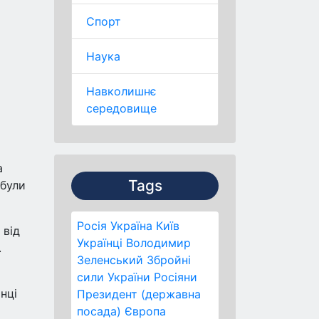
Спорт
Наука
Навколишнє
середовище
а
Tags
 були
Росія
Україна
Київ
 від
Українці
Володимир
.
Зеленський
Збройні
сили України
Росіяни
нці
Президент (державна
посада)
Європа