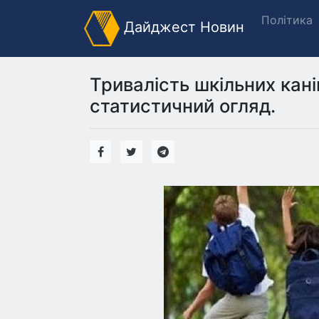
Політика
Дайджест Новин
Тривалість шкільних канік
статистичний огляд.