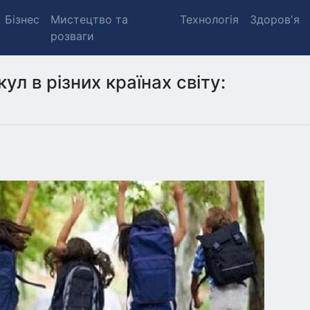
Бізнес
Мистецтво та
Технологія
Здоров'я
розваги
ул в різних країнах світу: