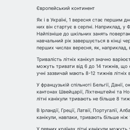
Європейський континент
Як і в Україні, 1 вересня стає першим д
них він стартує в серпні. Наприклад, у 
Найпізніше до шкільних занять повертаю
навчальний рік завершується в кінці че
перших числах вересня, як, наприклад, в
Тривалість літніх канікул значно варіює
можуть тривати від 6 до 14 тижнів, що 
учні зазвичай мають 8-12 тижнів літніх в
У французькій спільноті Бельгії, Данії,
кантонах Швейцарії, Ліхтенштейні та Но
літні канікули тривають не більше 8 тиж
В Ірландії, Греції, Латвії, Португалії, Алб
канікули, навпаки, тривають більше ніж 
У певних країнах літні канікули можуть