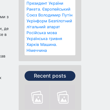
Президент України
Ракета.
Європейський
Союз
Володимир Путін
ьми з
Укрінформ
Безпілотний
літальний апарат
и, де
Російська мова
же в
Українська гривня
Харків
Машина.
Німеччина
жав
Recent posts
х