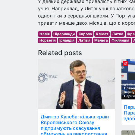
У деяких державах тривалість літніх ка
учня. Наприклад, у Литві учні початково
однолітки з середньої школи. У Португал
тривати менше двох місяців, що є коро
Італія
Нідерланди
Європа
Клімат
Литва
Фра
Норвегія
Ірландія
Латвія
Мальта
Фінляндія
Related posts
Перш
Пара
Дмитро Кулеба: кілька країн
здоб
Європейського Союзу
підтримують скасування
обмежень на використання