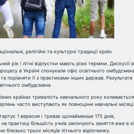
ціональні, релігійні та культурні традиції країн
ий рік і літні відпустки мають різні терміни. Дискусії в
процесу в Україні спонукали офіс освітнього омбудсмен
та порівняти її з практиками інших держав. Результати
світнього омбудсмена.
ізних країнах тривалість навчального року коливається
ерпень часто виступають як повноцінні навчальні місяці
тартує 1 вересня і триває щонайменше 175 днів,
на практиці більшість учнів закінчують заняття вже в кі
и близько трьох місяців літнього відпочинку.