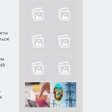
ягти
ться!
ум
185
а
і