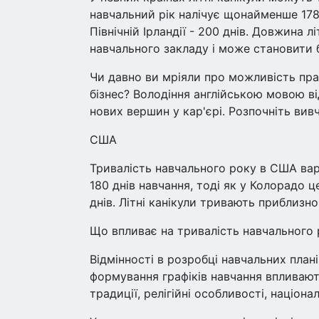
навчальний рік налічує щонайменше 178 дн
Північній Ірландії - 200 днів. Довжина л
навчального закладу і може становити б
Чи давно ви мріяли про можливість пра
бізнес? Володіння англійською мовою в
нових вершин у кар'єрі. Розпочніть вив
США
Тривалість навчального року в США варі
180 днів навчання, тоді як у Колорадо це
днів. Літні канікули тривають приблизно
Що впливає на тривалість навчального р
Відмінності в розробці навчальних план
формування графіків навчання впливають
традиції, релігійні особливості, націона