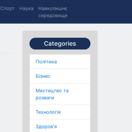
Спорт
Наука
Навколишнє
середовище
Categories
Політика
Бізнес
Мистецтво та
розваги
Технологія
Здоров'я