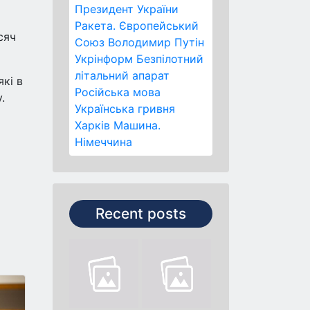
Президент України
Ракета.
Європейський
сяч
Союз
Володимир Путін
Укрінформ
Безпілотний
літальний апарат
кі в
Російська мова
.
Українська гривня
Харків
Машина.
Німеччина
Recent posts