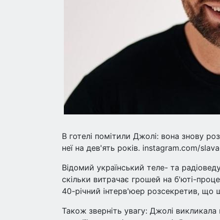
В готелі помітили Джолі: вона знову р
неї на дев'ять років. instagram.com/slava
Відомий український теле- та радіоведу
скільки витрачає грошей на б'юті-проц
40-річний інтерв'юер розсекретив, що
Також зверніть увагу: Джолі викликала 