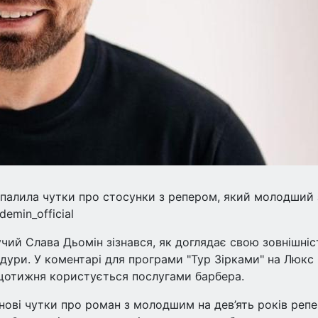
озпалила чутки про стосунки з репером, який молодший 
demin_official
чий Слава Дьомін зізнався, як доглядає свою зовнішніст
едури. У коментарі для програми "Тур Зірками" на Люк
 щотижня користується послугами барбера.
нові чутки про роман з молодшим на дев’ять років реп