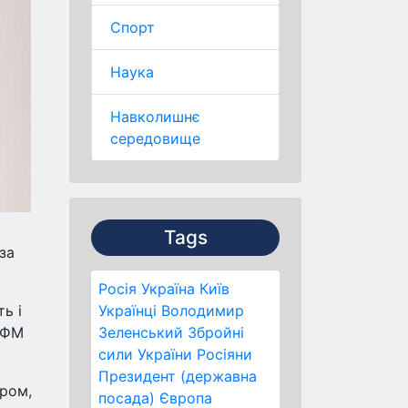
Спорт
Наука
Навколишнє
середовище
Tags
за
Росія
Україна
Київ
ь і
Українці
Володимир
с ФМ
Зеленський
Збройні
сили України
Росіяни
Президент (державна
ером,
посада)
Європа