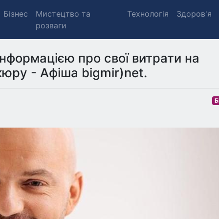
Бізнес
Мистецтво та
Технологія
Здоров'я
розваги
інформацією про свої витрати на
юру - Афіша bigmir)net.
Б