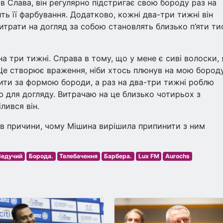
чив Слава, він регулярно підстригає свою бороду раз на
ть її фарбування. Додатково, кожні два-три тижні він
витрати на догляд за собою становлять близько п’яти ти
 три тижні. Справа в тому, що у мене є сиві волоски, я
Це створює враження, ніби хтось плюнув на мою бороду
ити за формою бороди, а раз на два-три тижні роблю
лю для догляду. Витрачаю на це близько чотирьох з
лився він.
в причини, чому Мішина вирішила припинити з ним
Ведучий
Борода.
Телебачення
Барбера.
Lux FM
Aurochs