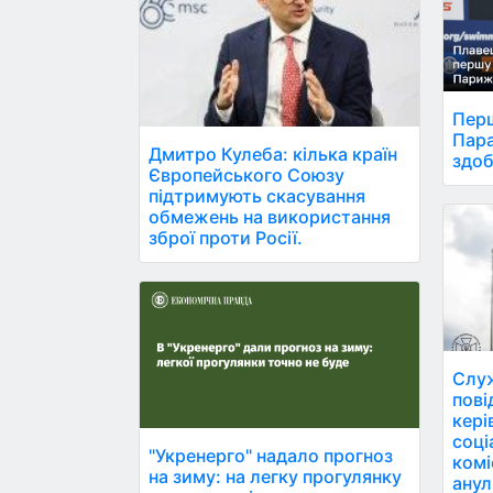
Перш
Пара
Дмитро Кулеба: кілька країн
здоб
Європейського Союзу
підтримують скасування
обмежень на використання
зброї проти Росії.
Служ
пові
кері
соці
"Укренерго" надало прогноз
комі
на зиму: на легку прогулянку
анул