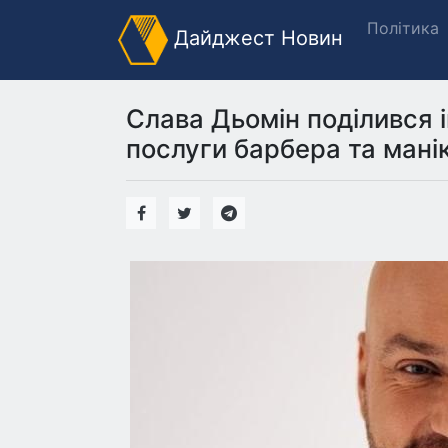
Політика
Дайджест Новин
Слава Дьомін поділився 
послуги барбера та манік