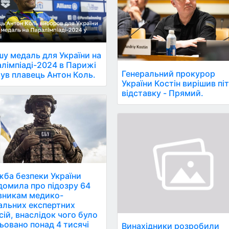
у медаль для України на
лімпіаді-2024 в Парижі
Генеральний прокурор
ув плавець Антон Коль.
України Костін вирішив піт
відставку - Прямий.
ба безпеки України
домила про підозру 64
вникам медико-
альних експертних
сій, внаслідок чого було
ьовано понад 4 тисячі
Винахідники розробили