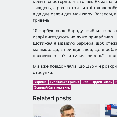
коли її спостерігали в готелі. Як зазна
тиждень, а раз на три тижні також роби
відвідує салон для манікюру. Загалом, 
гривень.
"Я фарбую свою бороду приблизно раз на
кадрі виглядають не дуже привабливо. 
Щотижня я відвідую барбера, щоб стеж
манікюр. Це, в принципі, все, що я роб
половиною - п'яти тисяч гривень", - поді
Ми вже повідомляли, що Дьомін розкри
стосунки.
Україна
Українська гривня
Реп
Орден Слави
Зоряний багатокутник
Related posts