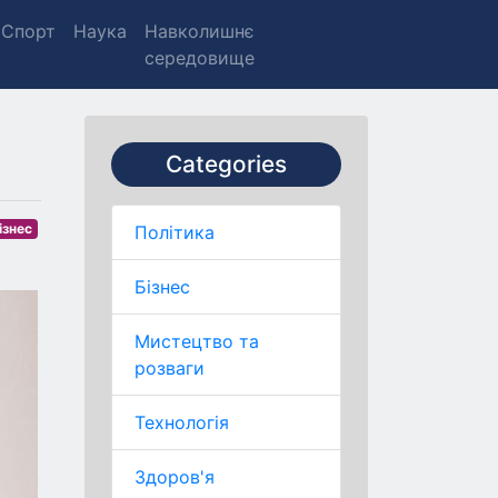
Спорт
Наука
Навколишнє
середовище
Categories
ізнес
Політика
Бізнес
Мистецтво та
розваги
Технологія
Здоров'я