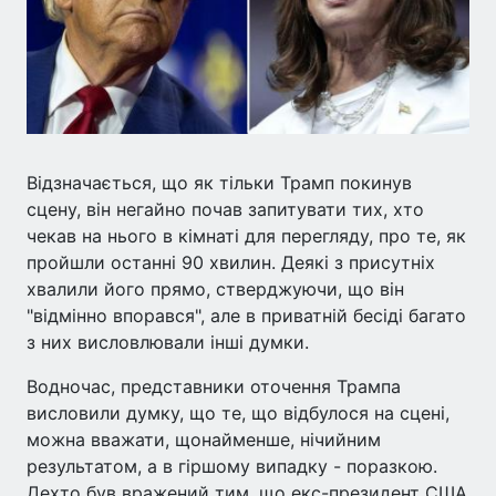
Відзначається, що як тільки Трамп покинув
сцену, він негайно почав запитувати тих, хто
чекав на нього в кімнаті для перегляду, про те, як
пройшли останні 90 хвилин. Деякі з присутніх
хвалили його прямо, стверджуючи, що він
"відмінно впорався", але в приватній бесіді багато
з них висловлювали інші думки.
Водночас, представники оточення Трампа
висловили думку, що те, що відбулося на сцені,
можна вважати, щонайменше, нічийним
результатом, а в гіршому випадку - поразкою.
Дехто був вражений тим, що екс-президент США