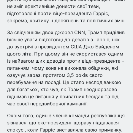
не зміг ефективніше донести свої тези,
підготовлені проти віце-президента Гарріс,
зокрема, критику її досягнень та політичних змін.
За свідченням двох джерел CNN, Трамп приділив
більше уваги підготовці до дебатів з Гарріс, ніж
до зустрічі з президентом США Джо Байденом
цього літа. При цьому він не скористався одним
із найвагоміших доводів проти віце-президента -
питанням, чому вона не виконала обіцянки, які
озвучує зараз, протягом 3,5 років свого
перебування на посаді. Це стало несподіванкою
для багатьох, хто чув, як Трамп неодноразово
піднімав це питання у приватних бесідах та під
час своєї передвиборчої кампанії.
Окрім того, один з членів команди республіканця
зізнався, що екс-президент щоразу піддавався
спокусі, коли Гарріс виставляла свою приманку.