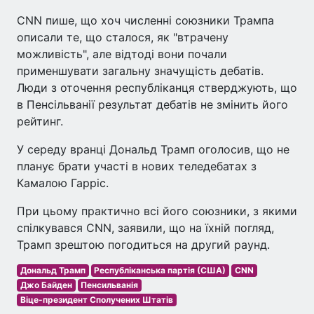
CNN пише, що хоч численні союзники Трампа
описали те, що сталося, як "втрачену
можливість", але відтоді вони почали
применшувати загальну значущість дебатів.
Люди з оточення республіканця стверджують, що
в Пенсільванії результат дебатів не змінить його
рейтинг.
У середу вранці Дональд Трамп оголосив, що не
планує брати участі в нових теледебатах з
Камалою Гарріс.
При цьому практично всі його союзники, з якими
спілкувався CNN, заявили, що на їхній погляд,
Трамп зрештою погодиться на другий раунд.
Дональд Трамп
Республіканська партія (США)
CNN
Джо Байден
Пенсильванія
Віце-президент Сполучених Штатів