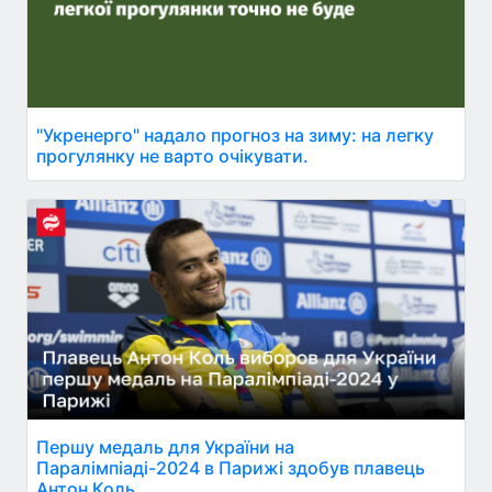
"Укренерго" надало прогноз на зиму: на легку
прогулянку не варто очікувати.
Першу медаль для України на
Паралімпіаді-2024 в Парижі здобув плавець
Антон Коль.