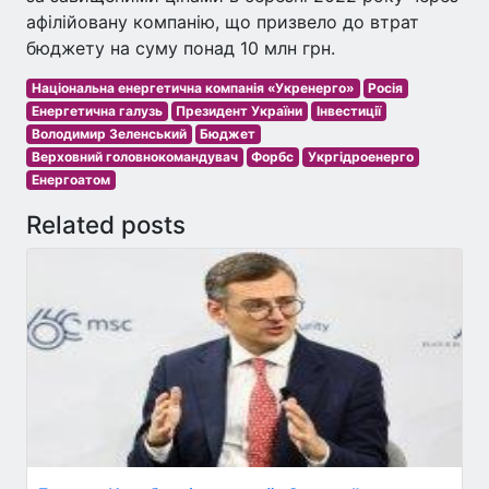
афілійовану компанію, що призвело до втрат
бюджету на суму понад 10 млн грн.
Національна енергетична компанія «Укренерго»
Росія
Енергетична галузь
Президент України
Інвестиції
Володимир Зеленський
Бюджет
Верховний головнокомандувач
Форбс
Укргідроенерго
Енергоатом
Related posts