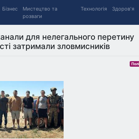
Бізнес
Мистецтво та
Технологія
Здоров'я
розваги
анали для нелегального перетину
асті затримали зловмисників
Пол