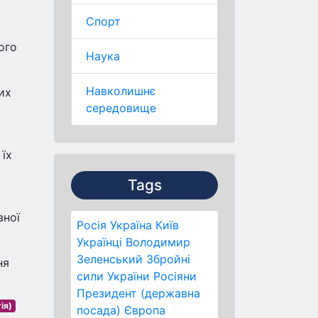
Спорт
ого
Наука
Навколишнє
их
середовище
 їх
Tags
вної
Росія
Україна
Київ
Українці
Володимир
Зеленський
Збройні
ня
сили України
Росіяни
Президент (державна
ія)
посада)
Європа