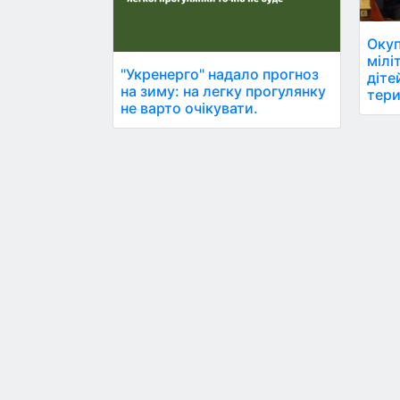
Окуп
мілі
"Укренерго" надало прогноз
діте
на зиму: на легку прогулянку
тери
не варто очікувати.