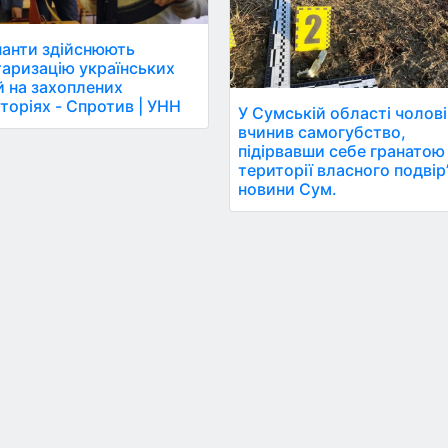
анти здійснюють
таризацію українських
й на захоплених
торіях - Спротив | УНН
У Сумській області чолові
вчинив самогубство,
підірвавши себе гранатою
території власного подвір’
новини Сум.