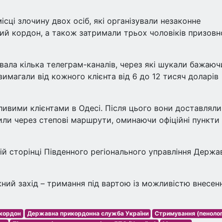
сці злочину двох осіб, які організували незаконне
ий кордон, а також затримали трьох чоловіків призовн
зувала кілька телеграм-каналів, через які шукали бажаюч
 вимагали від кожного клієнта від 6 до 12 тисяч доларів
ливими клієнтами в Одесі. Після цього вони доставляли
ли через степові маршрути, оминаючи офіційні пункти
й сторінці Південного регіонального управління Держа
ий захід – тримання під вартою із можливістю внесен
кордон
Державна прикордонна служба України
Стримування (пенолог