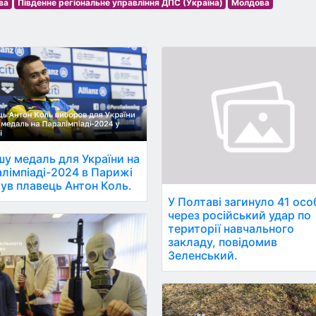
ва
Південне регіональне управління ДПС (Україна)
Молдова
у медаль для України на
лімпіаді-2024 в Парижі
ув плавець Антон Коль.
У Полтаві загинуло 41 осо
через російський удар по
території навчального
закладу, повідомив
Зеленський.