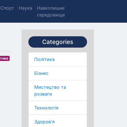
Спорт
Наука
Навколишнє
середовище
Categories
ітика
Політика
Бізнес
Мистецтво та
розваги
Технологія
Здоров'я