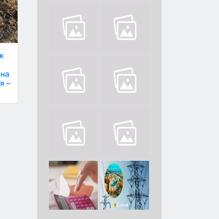
к
 на
я –