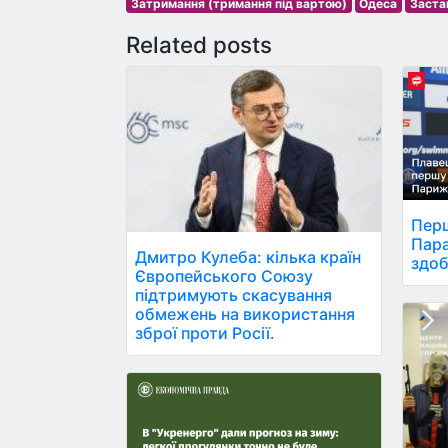
Затримання (тримання під вартою)
Одеса
Заста
Related posts
Перш
Пара
Дмитро Кулеба: кілька країн
здоб
Європейського Союзу
підтримують скасування
обмежень на використання
зброї проти Росії.