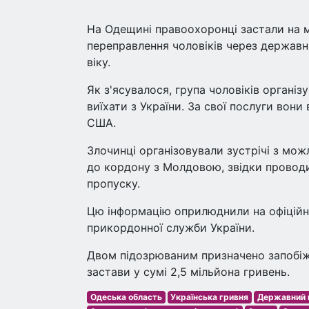
На Одещині правоохоронці застали на мі
переправлення чоловіків через державн
віку.
Як з'ясувалося, група чоловіків органі
виїхати з України. За свої послуги вони
США.
Злочинці організовували зустрічі з мож
до кордону з Молдовою, звідки проводи
пропуску.
Цю інформацію оприлюднили на офіційні
прикордонної служби України.
Двом підозрюваним призначено запобіжн
застави у сумі 2,5 мільйона гривень.
Одеська область
Українська гривня
Державний 