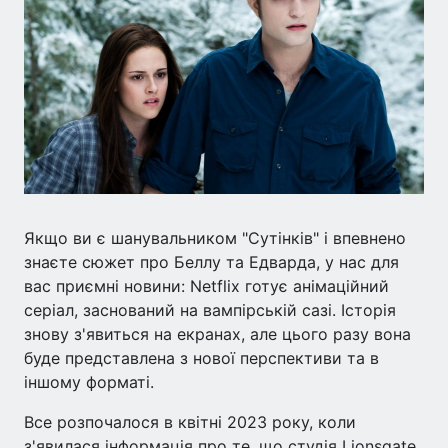
Якщо ви є шанувальником "Сутінків" і впевнено
знаєте сюжет про Беллу та Едварда, у нас для
вас приємні новини: Netflix готує анімаційний
серіал, заснований на вампірській сазі. Історія
знову з'явиться на екранах, але цього разу вона
буде представлена з нової перспективи та в
іншому форматі.
Все розпочалося в квітні 2023 року, коли
з'явилася інформація про те, що студія Lionsgate