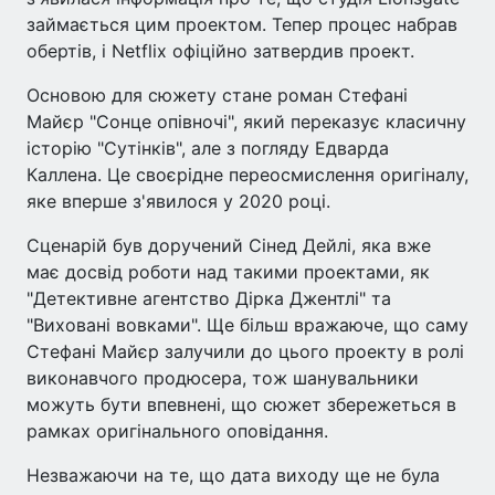
займається цим проектом. Тепер процес набрав
обертів, і Netflix офіційно затвердив проект.
Основою для сюжету стане роман Стефані
Майєр "Сонце опівночі", який переказує класичну
історію "Сутінків", але з погляду Едварда
Каллена. Це своєрідне переосмислення оригіналу,
яке вперше з'явилося у 2020 році.
Сценарій був доручений Сінед Дейлі, яка вже
має досвід роботи над такими проектами, як
"Детективне агентство Дірка Джентлі" та
"Виховані вовками". Ще більш вражаюче, що саму
Стефані Майєр залучили до цього проекту в ролі
виконавчого продюсера, тож шанувальники
можуть бути впевнені, що сюжет збережеться в
рамках оригінального оповідання.
Незважаючи на те, що дата виходу ще не була