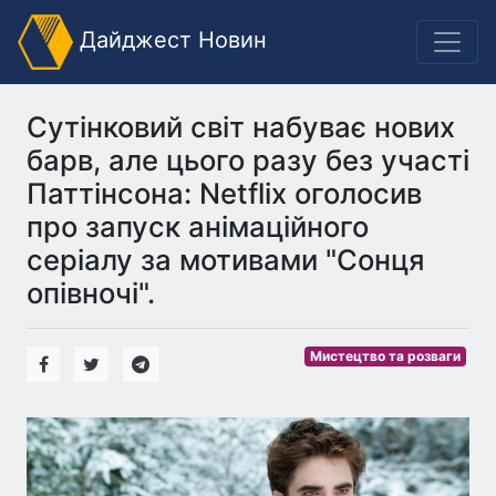
Дайджест Новин
Сутінковий світ набуває нових
барв, але цього разу без участі
Паттінсона: Netflix оголосив
про запуск анімаційного
серіалу за мотивами "Сонця
опівночі".
Мистецтво та розваги