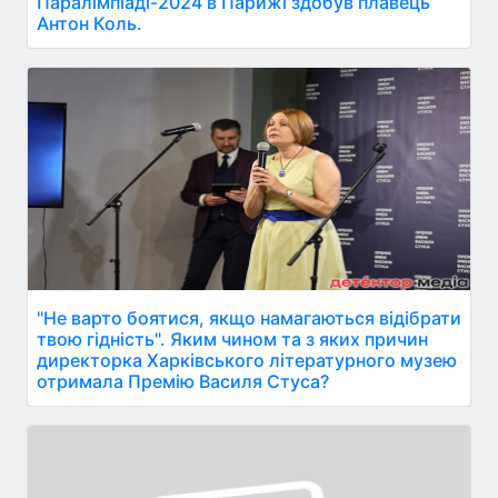
Паралімпіаді-2024 в Парижі здобув плавець
Антон Коль.
"Не варто боятися, якщо намагаються відібрати
твою гідність". Яким чином та з яких причин
директорка Харківського літературного музею
отримала Премію Василя Стуса?