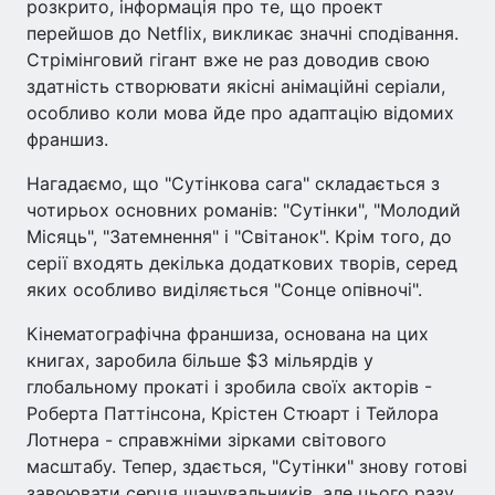
розкрито, інформація про те, що проект
перейшов до Netflix, викликає значні сподівання.
Стрімінговий гігант вже не раз доводив свою
здатність створювати якісні анімаційні серіали,
особливо коли мова йде про адаптацію відомих
франшиз.
Нагадаємо, що "Сутінкова сага" складається з
чотирьох основних романів: "Сутінки", "Молодий
Місяць", "Затемнення" і "Світанок". Крім того, до
серії входять декілька додаткових творів, серед
яких особливо виділяється "Сонце опівночі".
Кінематографічна франшиза, основана на цих
книгах, заробила більше $3 мільярдів у
глобальному прокаті і зробила своїх акторів -
Роберта Паттінсона, Крістен Стюарт і Тейлора
Лотнера - справжніми зірками світового
масштабу. Тепер, здається, "Сутінки" знову готові
завоювати серця шанувальників, але цього разу