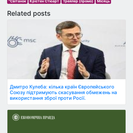
"Світанок
Крістен Стюарт
Трейлер (промо)
Місяць
Related posts
Дмитро Кулеба: кілька країн Європейського
Союзу підтримують скасування обмежень на
використання зброї проти Росії.