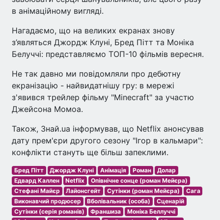
в анімаційному вигляді.
Нагадаємо, що на великих екранах знову
з’являться Джордж Клуні, Бред Пітт та Моніка
Белуччі: представляємо ТОП-10 фільмів вересня.
Не так давно ми повідомляли про дебютну
екранізацію - найвидатнішу гру: в мережі
з'явився трейлер фільму "Minecraft" за участю
Джейсона Момоа.
Також, Знай.ua інформував, що Netflix анонсував
дату прем'єри другого сезону "Ігор в кальмари":
конфлікти стануть ще більш запеклими.
Бред Пітт
Джордж Клуні
Анімація
Роман
Долар
Едвард Каллен
Netflix
Опівнічне сонце (роман Мейєра)
Стефані Майєр
Лайонсгейт
Сутінки (роман Мейєра)
Сага
Виконавчий продюсер
Вболівальник (особа)
Сценарій
Сутінки (серія романів)
Франшиза
Моніка Беллуччі