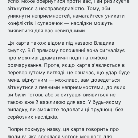
Успіх може обернутися проти вас, і ви ризикуєте
зіткнутися з несправедливістю. Тому, аби
уникнути неприємностей, намагайтеся уникати
конфліктів і суперечок — наслідки можуть
виявитися для вас невигідними.
Ця карта також відома під назвою Владика
смутку. В її прямому положенні вона сигналізує
про можливі драматичні події та глибокі
розчарування. Проте, якщо карта з'являється в
перевернутому вигляді, це означає, що удар буде
менш відчутним — можливо, вам доведеться
зіткнутися з певними неприємностями, до яких
ви були готові, або ж ситуація виявиться не
такою вже й важливою для вас. У будь-якому
випадку, ви зможете подолати ці труднощі без
серйозних наслідків.
Попри похмуру назву, ця карта говорить про
людину, яка зреклася чогось меншого для