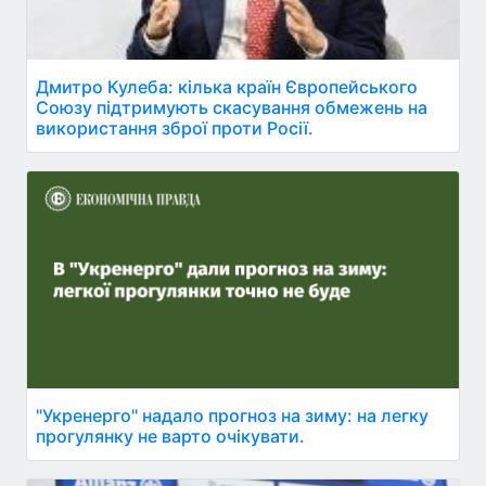
Дмитро Кулеба: кілька країн Європейського
Союзу підтримують скасування обмежень на
використання зброї проти Росії.
"Укренерго" надало прогноз на зиму: на легку
прогулянку не варто очікувати.