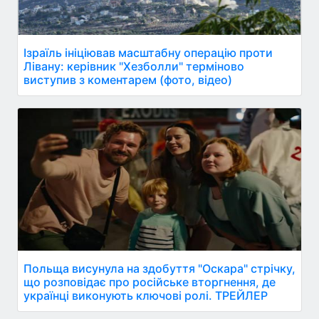
Ізраїль ініціював масштабну операцію проти
Лівану: керівник "Хезболли" терміново
виступив з коментарем (фото, відео)
Польща висунула на здобуття "Оскара" стрічку,
що розповідає про російське вторгнення, де
українці виконують ключові ролі. ТРЕЙЛЕР