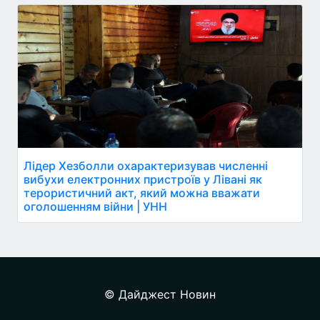
Лідер Хезболли охарактеризував численні
вибухи електронних пристроїв у Лівані як
терористичний акт, який можна вважати
оголошенням війни | УНН
© Дайджест Новин