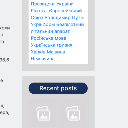
Президент України
Ракета.
Європейський
Союз
Володимир Путін
Укрінформ
Безпілотний
 коли
літальний апарат
рі
Російська мова
ла
Українська гривня
Харків
Машина.
Німеччина
38,6
Це
Recent posts
ш,
ера,