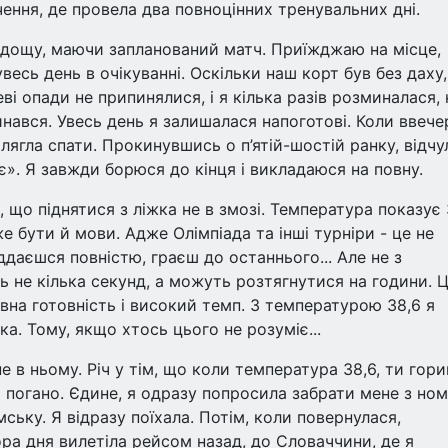
чення, де провела два повноцінних тренувальних дні.
 дощу, маючи запланований матч. Приїжджаю на місце,
есь день в очікуванні. Оскільки наш корт був без даху,
і опади не припинялися, і я кілька разів розминалася,
нався. Увесь день я залишалася напоготові. Коли ввече
 лягла спати. Прокинувшись о п’ятій-шостій ранку, відчу
». Я завжди борюся до кінця і викладаюся на повну.
 що піднятися з ліжка не в змозі. Температура показує 
же бути й мови. Адже Олімпіада та інші турніри - це не
іддаєшся повністю, граєш до останнього... Але не з
ь не кілька секунд, а можуть розтягнутися на години. 
овна готовність і високий темп. З температурою 38,6 я
а. Тому, якщо хтось цього не розуміє...
е в ньому. Річ у тім, що коли температура 38,6, ти гори
 погано. Єдине, я одразу попросила забрати мене з ном
ьку. Я відразу поїхала. Потім, коли повернулася,
ра дня вилетіла рейсом назад, до Словаччини, де я