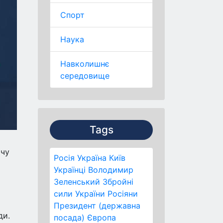
Спорт
Наука
Навколишнє
середовище
Tags
тчу
Росія
Україна
Київ
Українці
Володимир
Зеленський
Збройні
сили України
Росіяни
Президент (державна
ди.
посада)
Європа