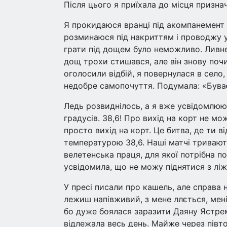
Після цього я приїхала до місця призна
Я прокидаюся вранці під акомпанемент
розминаюся під накриттям і проводжу ув
грати під дощем було неможливо. Ливнев
дощ трохи стишався, але він знову почи
оголосили відбій, я повернулася в село,
недобре самопочуття. Подумала: «Буває
Ледь розвиднілось, а я вже усвідомлюю,
градусів. 38,6! Про вихід на корт не мо
просто вихід на корт. Це битва, де ти в
температурою 38,6. Наші матчі тривают
велетенська праця, для якої потрібна п
усвідомила, що не можу піднятися з ліжк
У пресі писали про кашель, але справа н
лежиш напівживий, з мене ллється, мені
бо дуже боялася заразити Даяну Ястремс
відлежала весь день. Майже через півто