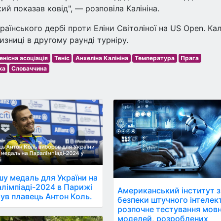
ий показав ковід", — розповіла Калініна.
аїнського дербі проти Еліни Світоліної на US Open. Кал
изниці в другому раунді турніру.
енісна асоціація
Теніс
Анхеліна Калініна
Температура
Прага
ка
Словаччина
у медаль для України на
лімпіаді-2024 в Парижі
Американський інститут з
ув плавець Антон Коль.
безпеки штучного інтелек
розпочне тестування мов
моделей, розроблених