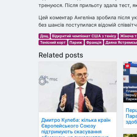
тренуюся. Після прильоту здала тест, як
Цей коментар Ангеліна зробила після укр
без шансів поступилася відомій співвітч
Дощ
Відкритий чемпіонат США з тенісу
Жіноча т
Тенісний корт
Париж
Франція
Даяна Ястремсь
Related posts
Перш
Пара
Дмитро Кулеба: кілька країн
здоб
Європейського Союзу
підтримують скасування