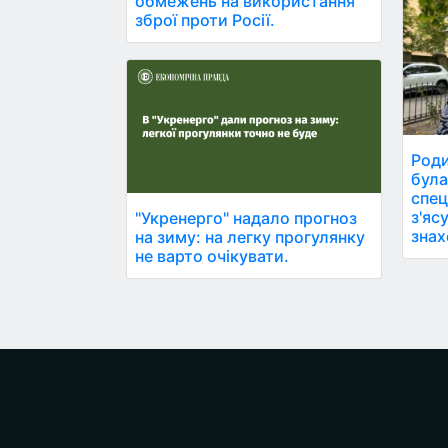
обмежень на використання
зброї проти Росії.
Роди
була
спец
з'яс
"Укренерго" надало прогноз
знах
на зиму: на легку прогулянку
не варто очікувати.