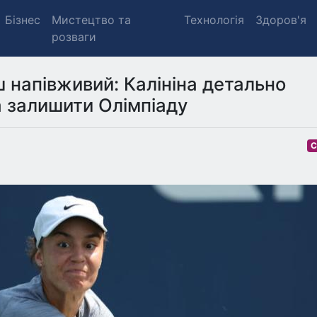
Бізнес
Мистецтво та
Технологія
Здоров'я
розваги
 напівживий: Калініна детально
а залишити Олімпіаду
С