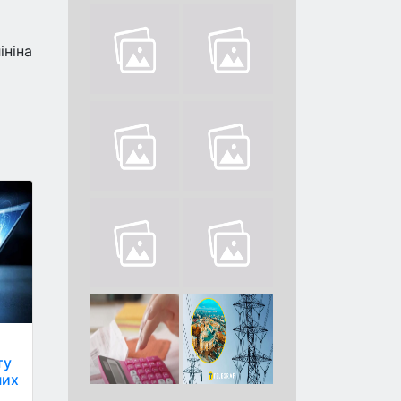
ініна
ту
них