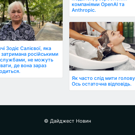
компаніями OpenAI та
Anthropic.
чі Зодіє Салієвої, яка
 затримана російськими
службами, не можуть
увати, де вона зараз
одиться.
Як часто слід мити голову
Ось остаточна відповідь.
© Дайджест Новин