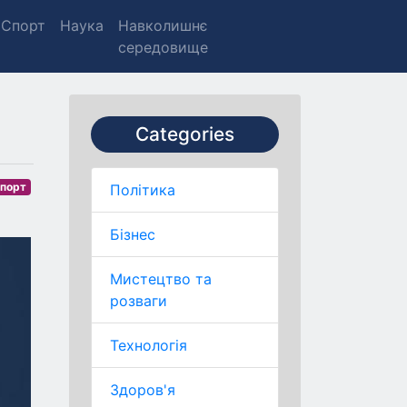
Спорт
Наука
Навколишнє
середовище
Categories
порт
Політика
Бізнес
Мистецтво та
розваги
Технологія
Здоров'я