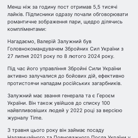
Менш ніж за годину пост отримав 5,5 тисячі
лайків. Підписники одразу почали обговорювати
романтичне зображення пари, щедро ділячись
компліментами:
Нагадаємо, Валерій Залужний був
Головнокомандувачем Збройних Сил України з
27 липня 2021 року по 8 лютого 2024 року.
Під час його управління Збройні Сили України
активно залучалися до бойових дій, ефективно
протистоячи нападам російських загарбників.
Залужний має звання генерала та є Героєм
України. Він також увійшов до списку 100
найвпливовіших людей у 2022 році за версією
журналу Time.
З травня цього року він займає посаду
Надзвичайного та Повноважного Посла України у