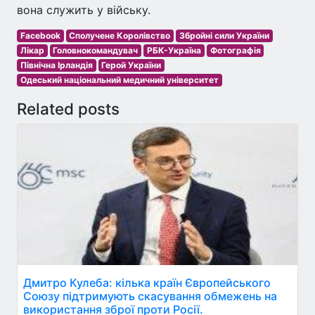
вона служить у війську.
Facebook
Сполучене Королівство
Збройні сили України
Лікар
Головнокомандувач
РБК-Україна
Фотографія
Північна Ірландія
Герой України
Одеський національний медичний університет
Related posts
Дмитро Кулеба: кілька країн Європейського
Союзу підтримують скасування обмежень на
використання зброї проти Росії.