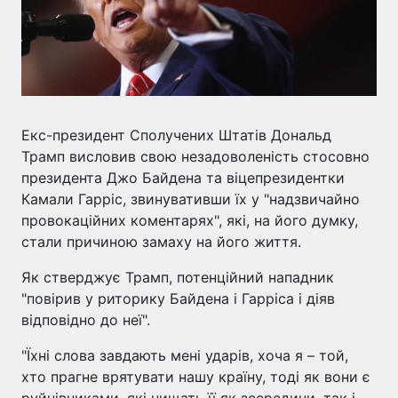
Екс-президент Сполучених Штатів Дональд
Трамп висловив свою незадоволеність стосовно
президента Джо Байдена та віцепрезидентки
Камали Гарріс, звинувативши їх у "надзвичайно
провокаційних коментарях", які, на його думку,
стали причиною замаху на його життя.
Як стверджує Трамп, потенційний нападник
"повірив у риторику Байдена і Гарріса і діяв
відповідно до неї".
"Їхні слова завдають мені ударів, хоча я – той,
хто прагне врятувати нашу країну, тоді як вони є
руйнівниками, які нищать її як зсередини, так і