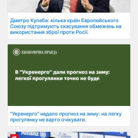
Дмитро Кулеба: кілька країн Європейського
Союзу підтримують скасування обмежень на
використання зброї проти Росії.
"Укренерго" надало прогноз на зиму: на легку
прогулянку не варто очікувати.