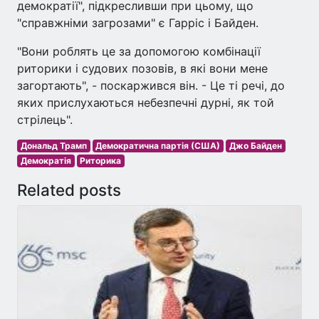
демократії", підкресливши при цьому, що
"справжніми загрозами" є Гарріс і Байден.
"Вони роблять це за допомогою комбінації
риторики і судових позовів, в які вони мене
загортають", - поскаржився він. - Це ті речі, до
яких прислухаються небезпечні дурні, як той
стрілець".
Дональд Трамп
Демократична партія (США)
Джо Байден
Демократія
Риторика
Related posts