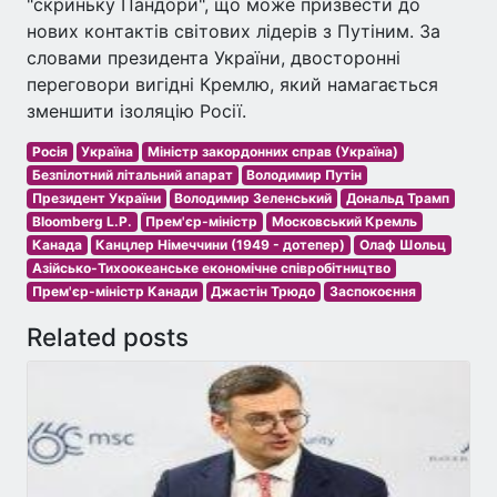
"скриньку Пандори", що може призвести до
нових контактів світових лідерів з Путіним. За
словами президента України, двосторонні
переговори вигідні Кремлю, який намагається
зменшити ізоляцію Росії.
Росія
Україна
Міністр закордонних справ (Україна)
Безпілотний літальний апарат
Володимир Путін
Президент України
Володимир Зеленський
Дональд Трамп
Bloomberg L.P.
Прем'єр-міністр
Московський Кремль
Канада
Канцлер Німеччини (1949 - дотепер)
Олаф Шольц
Азійсько-Тихоокеанське економічне співробітництво
Прем'єр-міністр Канади
Джастін Трюдо
Заспокоєння
Related posts