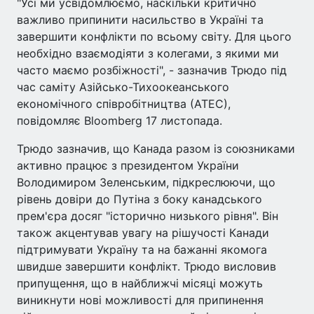
"Усі ми усвідомлюємо, наскільки критично
важливо припинити насильство в Україні та
завершити конфлікти по всьому світу. Для цього
необхідно взаємодіяти з колегами, з якими ми
часто маємо розбіжності", - зазначив Трюдо під
час саміту Азійсько-Тихоокеанського
економічного співробітництва (АТЕС),
повідомляє Bloomberg 17 листопада.
Трюдо зазначив, що Канада разом із союзниками
активно працює з президентом України
Володимиром Зеленським, підкреслюючи, що
рівень довіри до Путіна з боку канадського
прем'єра досяг "історично низького рівня". Він
також акцентував увагу на рішучості Канади
підтримувати Україну та на бажанні якомога
швидше завершити конфлікт. Трюдо висловив
припущення, що в найближчі місяці можуть
виникнути нові можливості для припинення