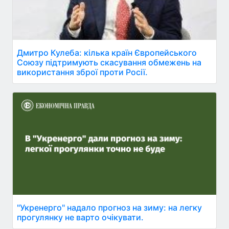
Дмитро Кулеба: кілька країн Європейського
Союзу підтримують скасування обмежень на
використання зброї проти Росії.
"Укренерго" надало прогноз на зиму: на легку
прогулянку не варто очікувати.