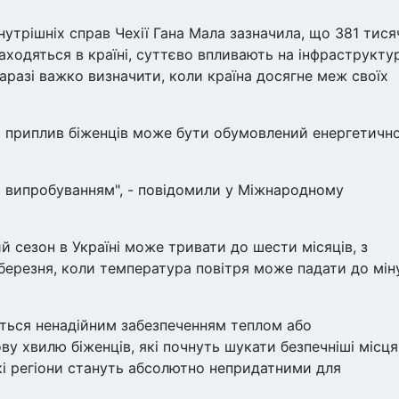
утрішніх справ Чехії Гана Мала зазначила, що 381 тися
находяться в країні, суттєво впливають на інфраструкту
аразі важко визначити, коли країна досягне меж своїх
вий приплив біженців може бути обумовлений енергетичн
і випробуванням", - повідомили у Міжнародному
й сезон в Україні може тривати до шести місяців, з
березня, коли температура повітря може падати до мін
ться ненадійним забезпеченням теплом або
у хвилю біженців, які почнуть шукати безпечніші місця
еякі регіони стануть абсолютно непридатними для