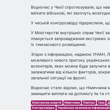
Водночас у Чехії спрогнозували, що нав
виїхати військові, які захочуть возз'єд
У чеській контррозвідці підкреслили, щ
У Міністерстві внутрішніх справ Чехії з
планується запровадження екстрених за
їх тимчасового розміщення.
Згідно з інформацією, наданою УНІАН, 
можливого нового притоку українських 
волонтерів, яких можна буде залучити в
залежатиме від кількох факторів, зокре
загальної ситуації на фронті.
Водночас стало відомо, що Німеччина м
зменшити виплати на допомогу їм та ст
Електрична енергія
Німеччина
Повітря
Гана
Д
Контррозвідка
Українське незалежне інформацій