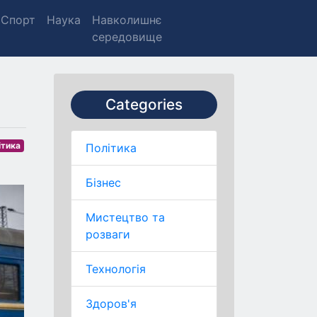
Спорт
Наука
Навколишнє
середовище
Categories
ітика
Політика
Бізнес
Мистецтво та
розваги
Технологія
Здоров'я