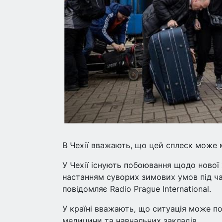
В Чехії вважають, що цей сплеск може м
У Чехії існують побоювання щодо нової 
настанням суворих зимових умов під ча
повідомляє Radio Prague International.
У країні вважають, що ситуація може п
медицини та навчальних закладів.