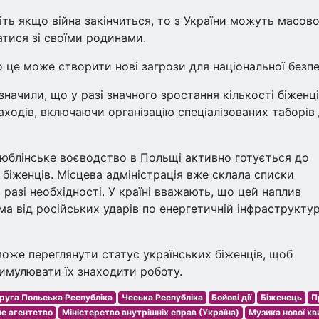
іть якщо війна закінчиться, то з України можуть масов
натися зі своїми родинами.
о це може створити нові загрози для національної безпе
азначили, що у разі значного зростання кількості біженц
ходів, включаючи організацію спеціалізованих таборів
Люблінське воєводство в Польщі активно готується до
біженців. Місцева адміністрація вже склала списки
 разі необхідності. У країні вважають, що цей наплив
ма від російських ударів по енергетичній інфраструктур
оже переглянути статус українських біженців, щоб
имулювати їх знаходити роботу.
руга Польська Республіка
Чеська Республіка
Бойові дії
Біженець
П
не агентство
Міністерство внутрішніх справ (Україна)
Музика нової хв