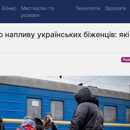
Бізнес
Мистецтво та
Технологія
Здоров'я
розваги
о напливу українських біженців: які
Пол