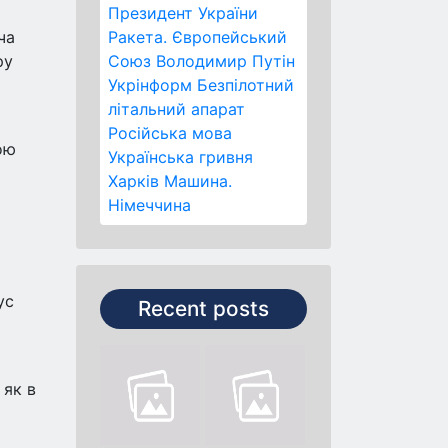
Президент України
ча
Ракета.
Європейський
ру
Союз
Володимир Путін
Укрінформ
Безпілотний
літальний апарат
Російська мова
ою
Українська гривня
Харків
Машина.
Німеччина
ус
Recent posts
 як в