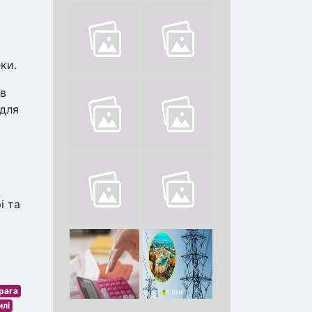
о
ки.
ів
 для
і та
рага
илі