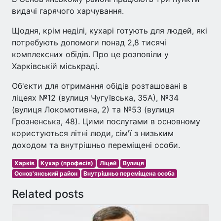
видачі гарячого харчування.
Щодня, крім неділі, кухарі готують для людей, які
потребують допомоги понад 2,8 тисячі
комплексних обідів. Про це розповіли у
Харківській міськраді.
Об'єкти для отримання обідів розташовані в
ліцеях №12 (вулиця Чугуївська, 35А), №34
(вулиця Локомотивна, 2) та №53 (вулиця
Грозненська, 48). Цими послугами в основному
користуються літні люди, сім'ї з низьким
доходом та внутрішньо переміщені особи.
Харків
Кухар (професія)
Ліцей
Вулиця
Основ'янський район
Внутрішньо переміщена особа
Related posts