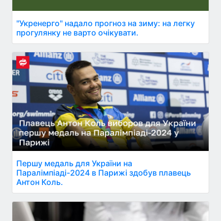
"Укренерго" надало прогноз на зиму: на легку
прогулянку не варто очікувати.
Першу медаль для України на
Паралімпіаді-2024 в Парижі здобув плавець
Антон Коль.