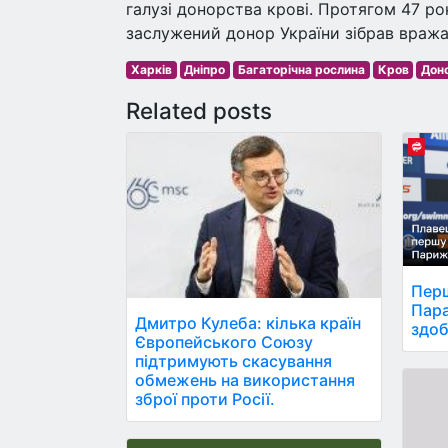
галузі донорства крові. Протягом 47 рокі
заслужений донор України зібрав вражаю
Харків
Дніпро
Багаторічна рослина
Кров
Дон
Related posts
Перш
Пара
Дмитро Кулеба: кілька країн
здоб
Європейського Союзу
підтримують скасування
обмежень на використання
зброї проти Росії.