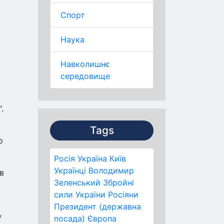
Спорт
Наука
Навколишнє
середовище
.
Tags
о
Росія
Україна
Київ
Українці
Володимир
в
Зеленський
Збройні
сили України
Росіяни
Президент (державна
у
посада)
Європа