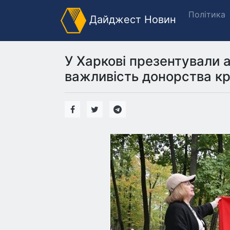
Політика
Дайджест Новин
У Харкові презентували а
важливість донорства кр