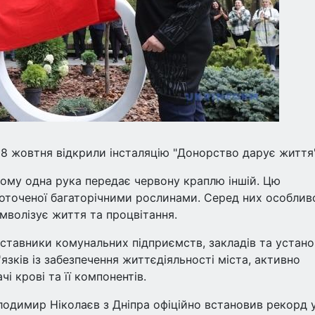
 8 жовтня відкрили інсталяцію "Донорство дарує життя"
якому одна рука передає червону краплю іншій. Цю
 оточеної багаторічними рослинами. Серед них особлив
мволізує життя та процвітання.
едставники комунальних підприємств, закладів та устано
'язків із забезпечення життєдіяльності міста, активно
і крові та її компонентів.
олодимир Ніколаєв з Дніпра офіційно встановив рекорд 