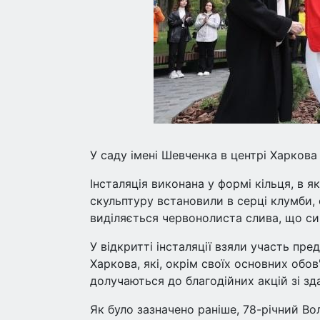
У саду імені Шевченка в центрі Харкова
Інсталяція виконана у формі кільця, в 
скульптуру встановили в серці клумби,
виділяється червонолиста слива, що си
У відкритті інсталяції взяли участь пр
Харкова, які, окрім своїх основних обов
долучаються до благодійних акцій зі здач
Як було зазначено раніше, 78-річний В