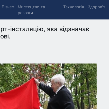
Бізнес
Мистецтво та
Технологія
Здоров'я
розваги
рт-інсталяцію, яка відзначає
ові.