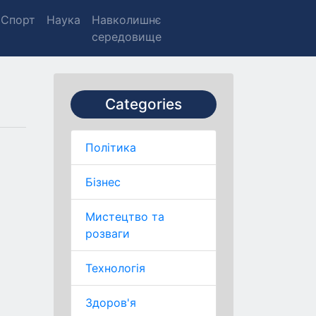
Спорт
Наука
Навколишнє
середовище
Categories
Політика
Бізнес
Мистецтво та
розваги
Технологія
Здоров'я