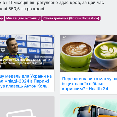
в і 11 місяців він регулярно здає кров, за цей час
чі 650,5 літра крові.
ор
Мистецтво інсталяції
Слива домашня (Prunus domestica)
у медаль для України на
Переваги кави та матчу: 
лімпіаді-2024 в Парижі
із цих напоїв є більш
ув плавець Антон Коль.
корисним? - Health 24