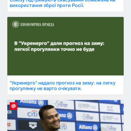
використання зброї проти Росії.
"Укренерго" надало прогноз на зиму: на легку
прогулянку не варто очікувати.