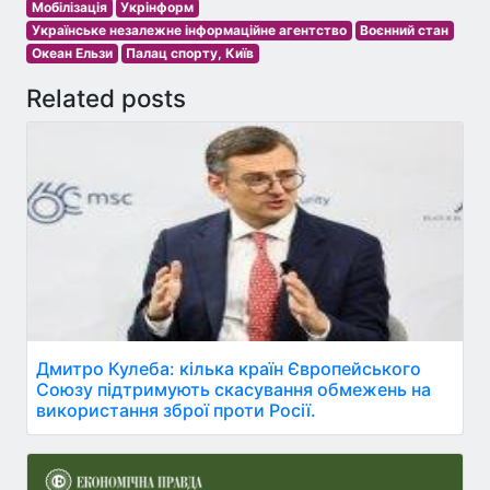
Мобілізація
Укрінформ
Українське незалежне інформаційне агентство
Воєнний стан
Океан Ельзи
Палац спорту, Київ
Related posts
Дмитро Кулеба: кілька країн Європейського
Союзу підтримують скасування обмежень на
використання зброї проти Росії.