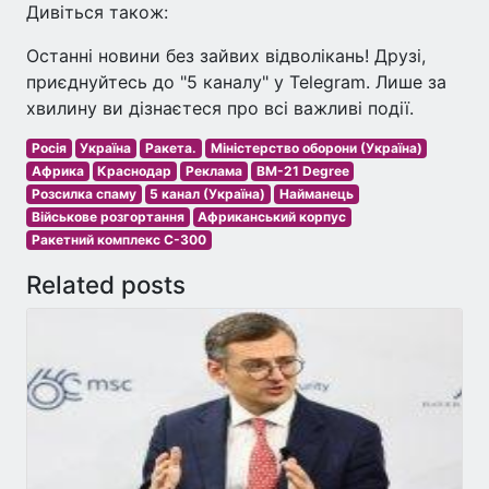
Дивіться також:
Останні новини без зайвих відволікань! Друзі,
приєднуйтесь до "5 каналу" у Telegram. Лише за
хвилину ви дізнаєтеся про всі важливі події.
Росія
Україна
Ракета.
Міністерство оборони (Україна)
Африка
Краснодар
Реклама
BM-21 Degree
Розсилка спаму
5 канал (Україна)
Найманець
Військове розгортання
Африканський корпус
Ракетний комплекс С-300
Related posts