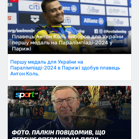
Першу медаль для України на
Паралімпіаді-2024 в Парижі здобув плавець
Антон Коль.