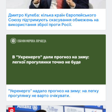
Дмитро Кулеба: кілька країн Європейського
Союзу підтримують скасування обмежень на
використання зброї проти Росії.
"Укренерго" надало прогноз на зиму: на легку
прогулянку не варто очікувати.