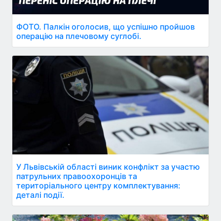
ФОТО. Палкін оголосив, що успішно пройшов
операцію на плечовому суглобі.
У Львівській області виник конфлікт за участю
патрульних правоохоронців та
територіального центру комплектування:
деталі події.