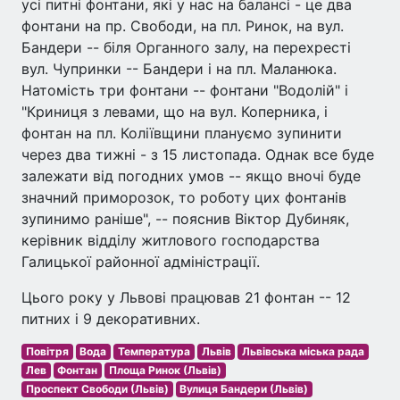
усі питні фонтани, які у нас на балансі - це два
фонтани на пр. Свободи, на пл. Ринок, на вул.
Бандери -- біля Органного залу, на перехресті
вул. Чупринки -- Бандери і на пл. Маланюка.
Натомість три фонтани -- фонтани "Водолій" і
"Криниця з левами, що на вул. Коперника, і
фонтан на пл. Коліївщини плануємо зупинити
через два тижні - з 15 листопада. Однак все буде
залежати від погодних умов -- якщо вночі буде
значний приморозок, то роботу цих фонтанів
зупинимо раніше", -- пояснив Віктор Дубиняк,
керівник відділу житлового господарства
Галицької районної адміністрації.
Цього року у Львові працював 21 фонтан -- 12
питних і 9 декоративних.
Повітря
Вода
Температура
Львів
Львівська міська рада
Лев
Фонтан
Площа Ринок (Львів)
Проспект Свободи (Львів)
Вулиця Бандери (Львів)