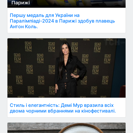
Першу медаль для України на
Паралімпіаді-2024 в Парижі здобув плавець
Антон Коль.
Стиль і елегантність: Демі Мур вразила всіх
двома чорними вбраннями на кінофестивалі.