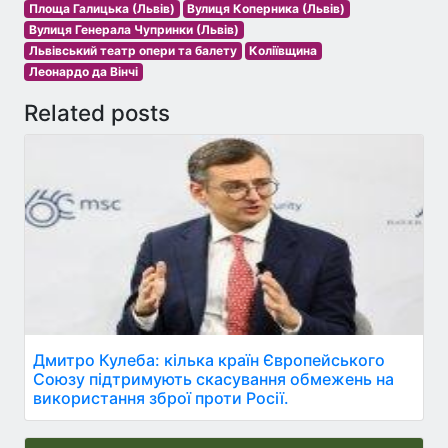
Площа Галицька (Львів)
Вулиця Коперника (Львів)
Вулиця Генерала Чупринки (Львів)
Львівський театр опери та балету
Коліївщина
Леонардо да Вінчі
Related posts
Дмитро Кулеба: кілька країн Європейського
Союзу підтримують скасування обмежень на
використання зброї проти Росії.