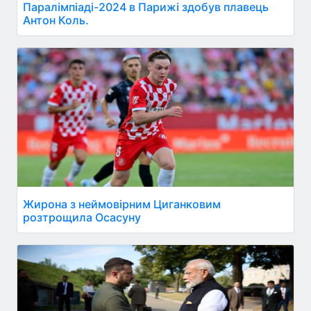
Паралімпіаді-2024 в Парижі здобув плавець
Антон Коль.
Жирона з неймовірним Циганковим
розтрощила Осасуну