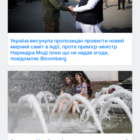
Україна висунула пропозицію провести новий
мирний саміт в Індії, проте прем'єр-міністр
Нарендра Моді поки що не надав згоди,
повідомляє Bloomberg.