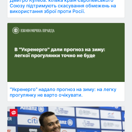
Союзу підтримують скасування обмежень на
використання зброї проти Росії.
"Укренерго" надало прогноз на зиму: на легку
прогулянку не варто очікувати.