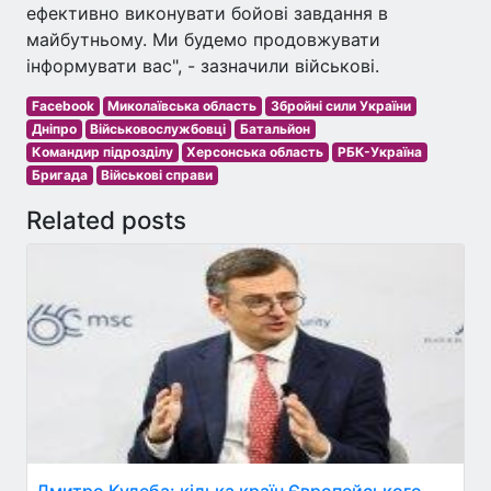
ефективно виконувати бойові завдання в
майбутньому. Ми будемо продовжувати
інформувати вас", - зазначили військові.
Facebook
Миколаївська область
Збройні сили України
Дніпро
Військовослужбовці
Батальйон
Командир підрозділу
Херсонська область
РБК-Україна
Бригада
Військові справи
Related posts
Дмитро Кулеба: кілька країн Європейського