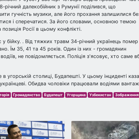
8-річний далекобійник з Румунії поділився, що
ити гучність музики, але його прохання залишилися бе
ятися і сперечатися. За його словами, основною темою
а позиція Росії в цьому конфлікті.
 у бійку. . Від тяжких травм 34-річний українець помер
но. Їм 35, 41 та 45 років. Один із них - громадянин
одіїв, не повідомляється. Поліція з'ясовує, хто саме в
в угорській столиці, Будапешті. У цьому інциденті каз
українцеві. Обидва чоловіки працювали водіями вантаж
торія
Громадянство
Будапешт
Угорщина
Узбекистан
Зображення