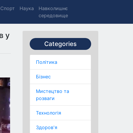
Спорт
Наука
Навколишнє
середовище
в у
Categories
Політика
Бізнес
Мистецтво та
розваги
Технологія
Здоров'я