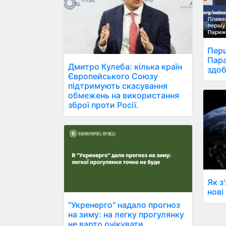
Перш
Пара
Дмитро Кулеба: кілька країн
здоб
Європейського Союзу
підтримують скасування
обмежень на використання
зброї проти Росії.
Як з
нові
"Укренерго" надало прогноз
на зиму: на легку прогулянку
не варто очікувати.