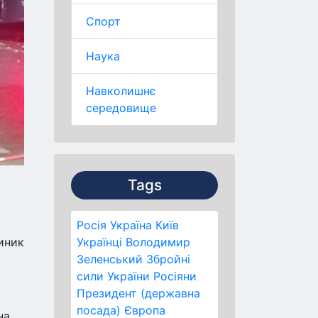
Спорт
Наука
Навколишнє
середовище
Tags
Росія
Україна
Київ
виник
Українці
Володимир
Зеленський
Збройні
сили України
Росіяни
Президент (державна
посада)
Європа
на