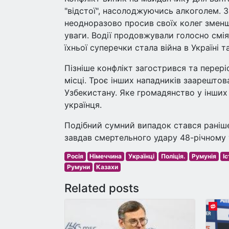
"відстої", насолоджуючись алкоголем. 3
неодноразово просив своїх колег зменш
уваги. Водії продовжували голосно смі
їхньої суперечки стала війна в Україні т
Пізніше конфлікт загострився та переріс
місці. Троє інших нападників заарештова
Узбекистану. Яке громадянство у інших в
українця.
Подібний сумний випадок стався раніше 
завдав смертельного удару 48-річному 
Росія
Німеччина
Українці
Поліція.
Румунія
Іс
Румуни
Казахи
Related posts