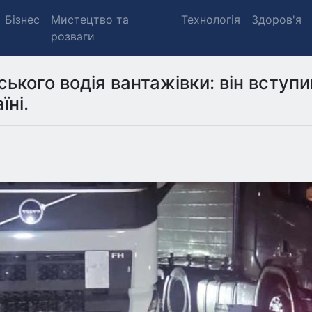
Бізнес
Мистецтво та
Технологія
Здоров'я
розваги
ського водія вантажівки: він вступи
їні.