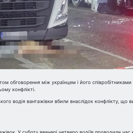
етом обговорення між українцем і його співробітниками
цьому конфлікті.
ького водія вантажівки вбили внаслідок конфлікту, що 
жівок. У суботу ввечері четверо водіїв проводили час 