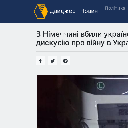
Політика
Дайджест Новин
В Німеччині вбили україн
дискусію про війну в Укра