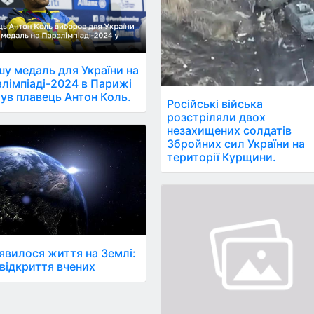
у медаль для України на
лімпіаді-2024 в Парижі
ув плавець Антон Коль.
Російські війська
розстріляли двох
незахищених солдатів
Збройних сил України на
території Курщини.
'явилося життя на Землі:
 відкриття вчених