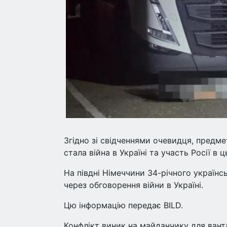
Згідно зі свідченнями очевидця, предм
стала війна в Україні та участь Росії в 
На півдні Німеччини 34-річного українс
через обговорення війни в Україні.
Цю інформацію передає BILD.
Конфлікт виник на майданчику для ванта