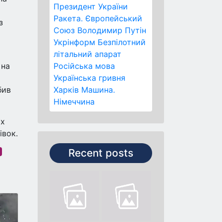
Президент України
Ракета.
Європейський
з
Союз
Володимир Путін
Укрінформ
Безпілотний
літальний апарат
 на
Російська мова
Українська гривня
бив
Харків
Машина.
Німеччина
ах
івок.
Recent posts