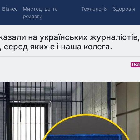
Бізнес
Мистецтво та
Технологія
Здоров'я
розваги
азали на українських журналістів,
 серед яких є і наша колега.
Пол