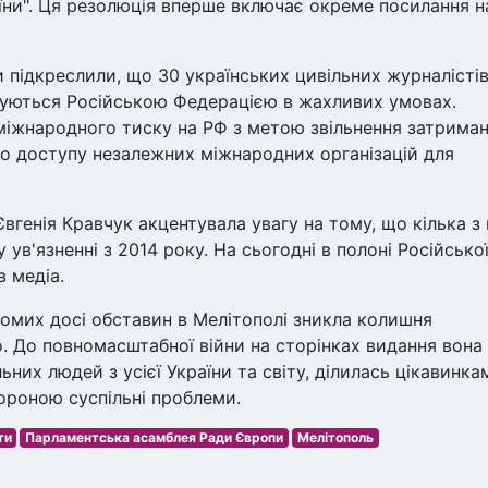
аїни". Ця резолюція вперше включає окреме посилання н
 підкреслили, що 30 українських цивільних журналістів
имуються Російською Федерацією в жахливих умовах.
міжнародного тиску на РФ з метою звільнення затрима
го доступу незалежних міжнародних організацій для
Євгенія Кравчук акцентувала увагу на тому, що кілька з
ув'язненні з 2014 року. На сьогодні в полоні Російсько
 медіа.
домих досі обставин в Мелітополі зникла колишня
о. До повномасштабної війни на сторінках видання вона
льних людей з усієї України та світу, ділилась цікавинка
тороною суспільні проблеми.
ти
Парламентська асамблея Ради Європи
Мелітополь