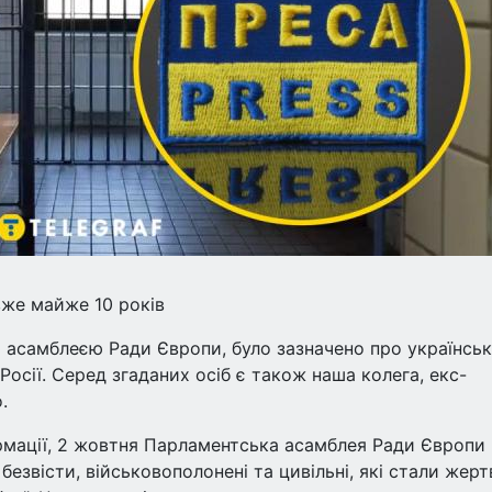
вже майже 10 років
 асамблеєю Ради Європи, було зазначено про українсь
 Росії. Серед згаданих осіб є також наша колега, екс-
.
рмації, 2 жовтня Парламентська асамблея Ради Європи
безвісти, військовополонені та цивільні, які стали жер