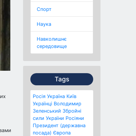
Спорт
Наука
Навколишнє
середовище
Tags
ких
Росія
Україна
Київ
Українці
Володимир
Зеленський
Збройні
сили України
Росіяни
Президент (державна
твами
посада)
Європа