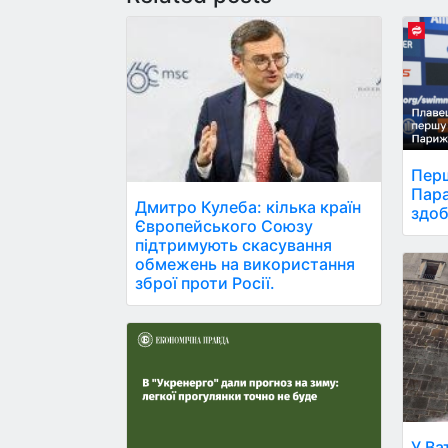
Перш
Пара
Дмитро Кулеба: кілька країн
здоб
Європейського Союзу
підтримують скасування
обмежень на використання
зброї проти Росії.
У Ва