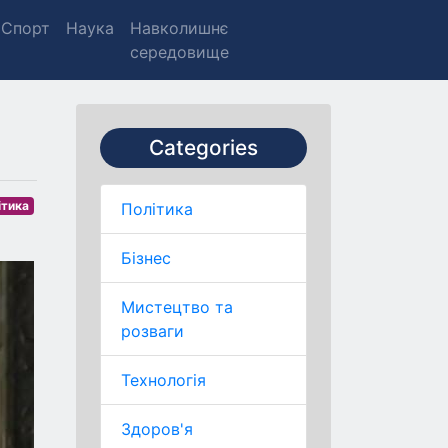
Спорт
Наука
Навколишнє
середовище
Categories
ітика
Політика
Бізнес
Мистецтво та
розваги
Технологія
Здоров'я