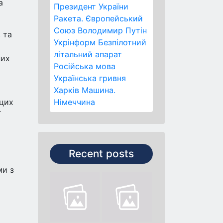
а
Президент України
Ракета.
Європейський
Союз
Володимир Путін
 та
Укрінформ
Безпілотний
літальний апарат
них
Російська мова
Українська гривня
Харків
Машина.
 цих
Німеччина
ї
Recent posts
ми з