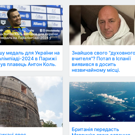
у медаль для України на
Знайшов свого "духовног
лімпіаді-2024 в Парижі
вчителя"? Потап в Іспанії
ув плавець Антон Коль.
виявився в досить
незвичайному місці.
Британія передасть
тикані двоє