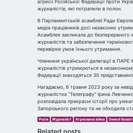
агресії Російської Федерації проти Укр
журналістів, які потрапили в полон.
В Парламентській асамблеї Ради Європи
медіа працівників досі незаконно утр
Асамблея закликала до безперервного 
журналістів та забезпечення терміново
перевірки умов їхнього утримання.
Членкиня української делегації в ПАРЄ 
журналістів утримуються в незаконному 
Федерації знаходяться 30 представників
Нагадаємо, 6 травня 2023 року за неві
журналістка "Телеграфу" Ірина Левченк
розповідала прекрасні історії про уніка
Запорізького регіону та не обходила с
Росія
Журналіст
Агресивна війна
Зниклі безвіс
Related posts