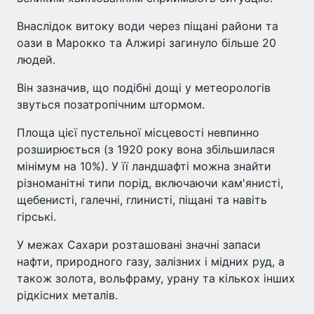
Внаслідок витоку води через піщані райони та
оази в Марокко та Алжирі загинуло більше 20
людей.
Він зазначив, що подібні дощі у метеорологів
звуться позатропічним штормом.
Площа цієї пустельної місцевості невпинно
розширюється (з 1920 року вона збільшилася
мінімум на 10%). У її ландшафті можна знайти
різноманітні типи порід, включаючи кам'янисті,
щебенисті, галечні, глинисті, піщані та навіть
гірські.
У межах Сахари розташовані значні запаси
нафти, природного газу, залізних і мідних руд, а
також золота, вольфраму, урану та кількох інших
рідкісних металів.