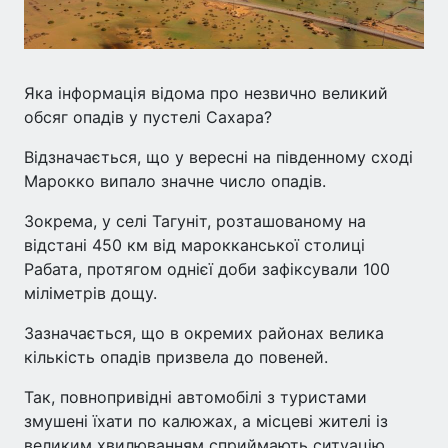
Яка інформація відома про незвично великий
обсяг опадів у пустелі Сахара?
Відзначається, що у вересні на південному сході
Марокко випало значне число опадів.
Зокрема, у селі Тагуніт, розташованому на
відстані 450 км від марокканської столиці
Рабата, протягом однієї доби зафіксували 100
міліметрів дощу.
Зазначається, що в окремих районах велика
кількість опадів призвела до повеней.
Так, повнопривідні автомобілі з туристами
змушені їхати по калюжах, а місцеві жителі із
великим хвилюванням сприймають ситуацію.