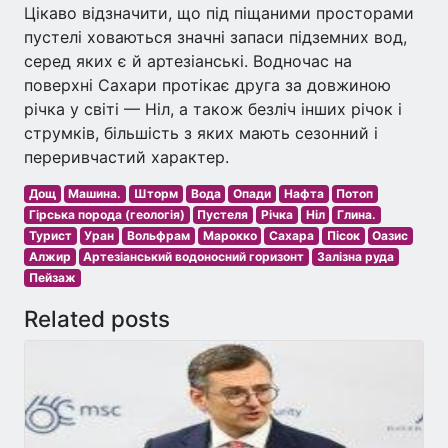
Цікаво відзначити, що під піщаними просторами
пустелі ховаються значні запаси підземних вод,
серед яких є й артезіанські. Водночас на
поверхні Сахари протікає друга за довжиною
річка у світі — Ніл, а також безліч інших річок і
струмків, більшість з яких мають сезонний і
переривчастий характер.
Дощ
Машина.
Шторм
Вода
Опади
Нафта
Потоп
Гірська порода (геологія)
Пустеля
Річка
Ніл
Глина.
Турист
Уран
Вольфрам
Марокко
Сахара
Пісок
Оазис
Алжир
Артезіанський водоносний горизонт
Залізна руда
Пейзаж
Related posts