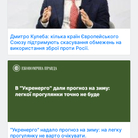
Дмитро Кулеба: кілька країн Європейського
Союзу підтримують скасування обмежень на
використання зброї проти Росії.
"Укренерго" надало прогноз на зиму: на легку
прогулянку не варто очікувати.