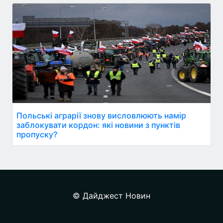
Польські аграрії знову висловлюють намір
заблокувати кордон: які новини з пунктів
пропуску?
© Дайджест Новин