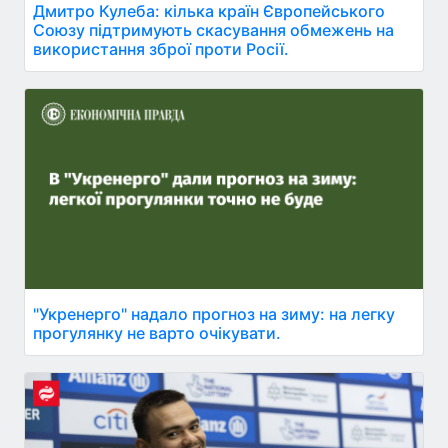
Дмитро Кулеба: кілька країн Європейського
Союзу підтримують скасування обмежень на
використання зброї проти Росії.
"Укренерго" надало прогноз на зиму: на легку
прогулянку не варто очікувати.