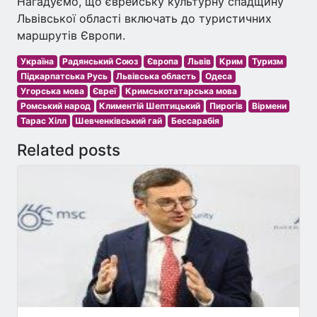
Нагадуємо, що єврейську культурну спадщину
Львівської області включать до туристичних
маршрутів Європи.
Україна
Радянський Союз
Європа
Львів
Крим
Туризм
Підкарпатська Русь
Львівська область
Одеса
Угорська мова
Євреї
Кримськотатарська мова
Ромський народ
Климентій Шептицький
Пирогів
Вірмени
Тарас Хілл
Шевченківський гай
Бессарабія
Related posts