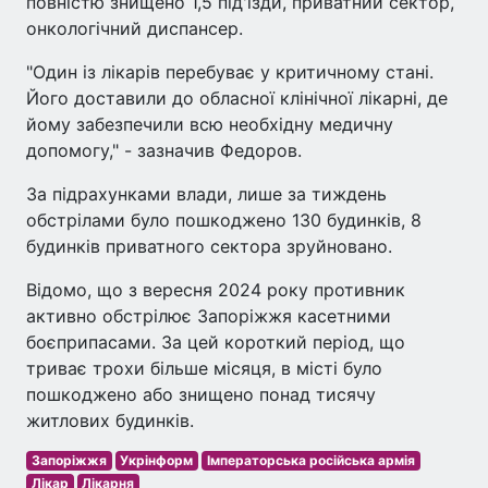
повністю знищено 1,5 під'їзди, приватний сектор,
онкологічний диспансер.
"Один із лікарів перебуває у критичному стані.
Його доставили до обласної клінічної лікарні, де
йому забезпечили всю необхідну медичну
допомогу," - зазначив Федоров.
За підрахунками влади, лише за тиждень
обстрілами було пошкоджено 130 будинків, 8
будинків приватного сектора зруйновано.
Відомо, що з вересня 2024 року противник
активно обстрілює Запоріжжя касетними
боєприпасами. За цей короткий період, що
триває трохи більше місяця, в місті було
пошкоджено або знищено понад тисячу
житлових будинків.
Запоріжжя
Укрінформ
Імператорська російська армія
Лікар
Лікарня