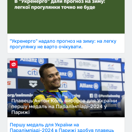
"Укренерго" надало прогноз на зиму: на легку
прогулянку не варто очікувати.
Першу медаль для України на
Паралімпіаді-2024 в Парижі здобув плавець