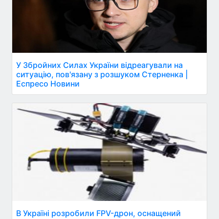
У Збройних Силах України відреагували на
ситуацію, пов'язану з розшуком Стерненка |
Еспресо Новини
В Україні розробили FPV-дрон, оснащений