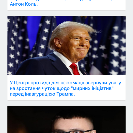
Антон Коль.
У Центрі протидії дезінформації звернули увагу
на зростання чуток щодо "мирних ініціатив"
перед інавгурацією Трампа.