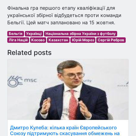
Фінальна гра першого етапу кваліфікації для
української збірної відбудеться проти команди
Бельгії. Цей матч заплановано на 15 жовтня.
Бельгія
Українці
Національна збірна України з футболу
Ліга Націй
Косово
Казахстан
Юрій Мороз
Сергій Ребров
Related posts
Дмитро Кулеба: кілька країн Європейського
Союзу підтримують скасування обмежень на