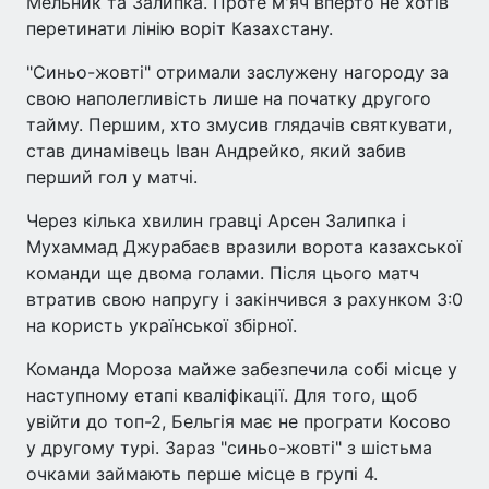
Мельник та Залипка. Проте м'яч вперто не хотів
перетинати лінію воріт Казахстану.
"Синьо-жовті" отримали заслужену нагороду за
свою наполегливість лише на початку другого
тайму. Першим, хто змусив глядачів святкувати,
став динамівець Іван Андрейко, який забив
перший гол у матчі.
Через кілька хвилин гравці Арсен Залипка і
Мухаммад Джурабаєв вразили ворота казахської
команди ще двома голами. Після цього матч
втратив свою напругу і закінчився з рахунком 3:0
на користь української збірної.
Команда Мороза майже забезпечила собі місце у
наступному етапі кваліфікації. Для того, щоб
увійти до топ-2, Бельгія має не програти Косово
у другому турі. Зараз "синьо-жовті" з шістьма
очками займають перше місце в групі 4.