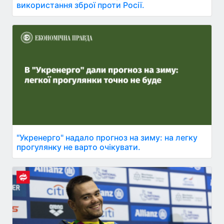
використання зброї проти Росії.
"Укренерго" надало прогноз на зиму: на легку
прогулянку не варто очікувати.