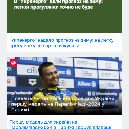
"Укренерго" надало прогноз на зиму: на легку
прогулянку не варто очікувати.
Першу медаль для України на
Паралімпіаді-2024 в Парижі здобув плавець