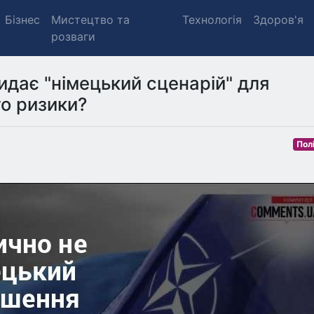
Бізнес
Мистецтво та
Технологія
Здоров'я
розваги
идає "німецький сценарій" для
го ризики?
Пол