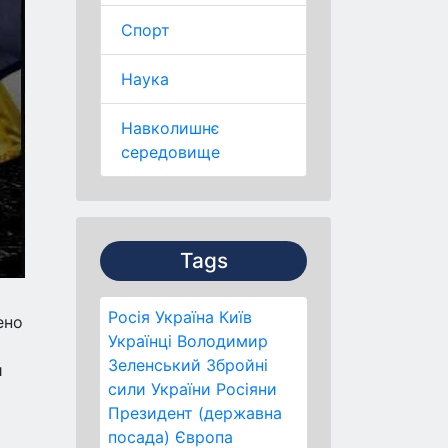
Спорт
Наука
Навколишнє
середовище
Tags
Росія
Україна
Київ
ено
Українці
Володимир
Зеленський
Збройні
и
сили України
Росіяни
Президент (державна
посада)
Європа