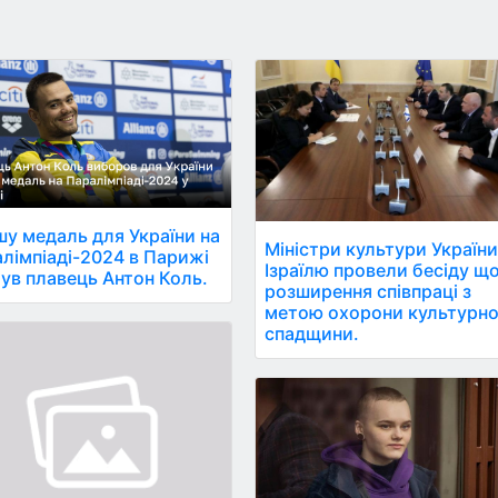
у медаль для України на
Міністри культури України
лімпіаді-2024 в Парижі
Ізраїлю провели бесіду щ
ув плавець Антон Коль.
розширення співпраці з
метою охорони культурно
спадщини.