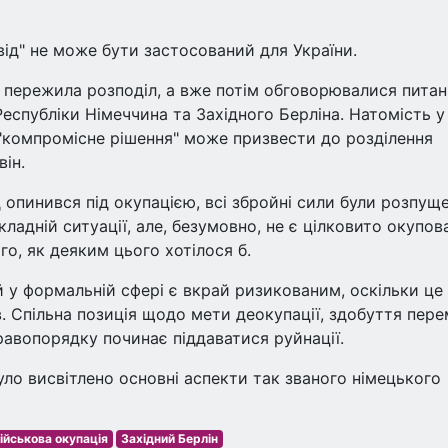
свід" не може бути застосований для України.
 пережила розподіл, а вже потім обговорювалися питан
еспубліки Німеччина та Західного Берліна. Натомість у
 "компромісне рішення" може призвести до розділення
він.
 опинився під окупацією, всі збройні сили були розпуще
складній ситуації, але, безумовно, не є цілковито окупо
го, як деяким цього хотілося б.
 у формальній сфері є вкрай ризикованим, оскільки це
. Спільна позиція щодо мети деокупації, здобуття пер
равопорядку починає піддаватися руйнації.
уло висвітлено основні аспекти так званого німецького
ійськова окупація
Західний Берлін