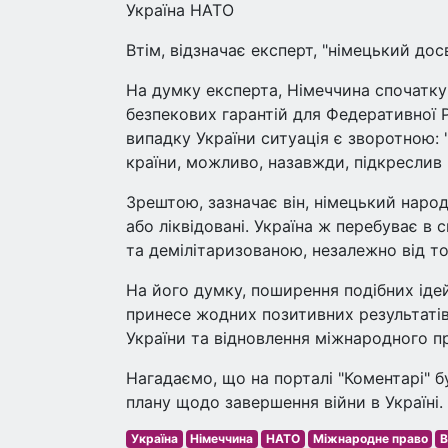
Україна НАТО
Втім, відзначає експерт, "німецький до
На думку експерта, Німеччина спочатку
безпекових гарантій для Федеративної Р
випадку України ситуація є зворотною:
країни, можливо, назавжди, підкреслив 
Зрештою, зазначає він, німецький народ
або ліквідовані. Україна ж перебуває в 
та демілітаризованою, незалежно від то
На його думку, поширення подібних ідей
принесе жодних позитивних результатів
України та відновлення міжнародного п
Нагадаємо, що на порталі "Коментарі" б
плану щодо завершення війни в Україні.
Україна
Німеччина
НАТО
Міжнародне право
В