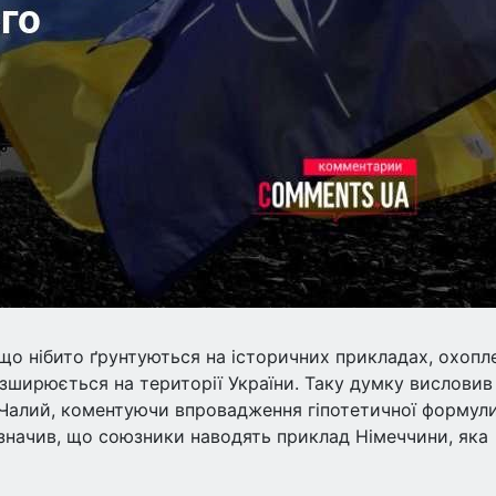
 що нібито ґрунтуються на історичних прикладах, охопл
озширюється на території України. Таку думку висловив
 Чалий, коментуючи впровадження гіпотетичної формул
зазначив, що союзники наводять приклад Німеччини, яка