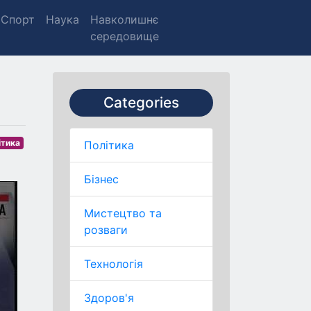
Спорт
Наука
Навколишнє
середовище
Categories
ітика
Політика
Бізнес
Мистецтво та
розваги
Технологія
Здоров'я