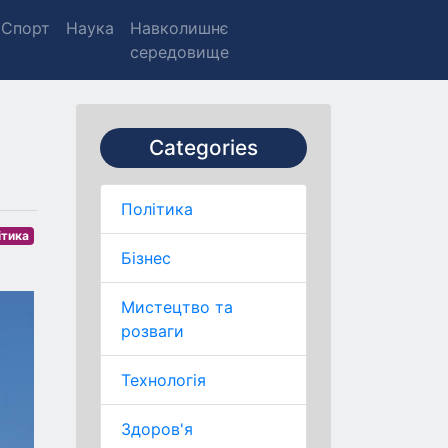
Спорт
Наука
Навколишнє
середовище
Categories
Політика
ітика
Бізнес
Мистецтво та
розваги
Технологія
Здоров'я