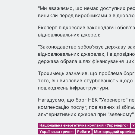
"Ми вважаємо, що немає доступних ресу
виникли перед виробниками з відновлюв
Експерт підкреслив законодавчі обов'яз
відновлювальних джерел:
"Законодавство зобов'язує державу зак
відновлювальних джерелах, і відповідно
держава обрала шлях фінансування цих 
Трохимець зазначив, що проблема боргі
того, він висловив стурбованість щодо
пошкоджень інфраструктури.
Нагадуємо, що борг НЕК "Укренерго" п
компенсацію послуг, пов'язаних зі збіль
альтернативних джерел при "зеленому" 
Національна енергетична компанія «Укренерго»
У
Українська гривня
Робити
Міжнародний криміна