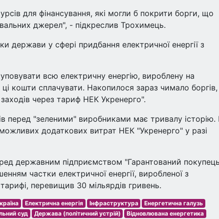
рсів для фінансування, які могли б покрити борги, що
альних джерел", - підкреслив Трохимець.
ки держави у сфері придбання електричної енергії з
уповувати всю електричну енергію, вироблену на
 ці кошти сплачувати. Накопилося зараз чимало боргів,
заходів через тариф НЕК Укренерго".
в перед "зеленими" виробниками має тривалу історію. 
 можливих додаткових витрат НЕК "Укренерго" у разі
еред державним підприємством "Гарантований покупець
шенням частки електричної енергії, виробленої з
тарифі, перевищив 30 мільярдів гривень.
країна
Електрична енергія
Інфраструктура
Енергетична галузь
льний суд
Держава (політичний устрій)
Відновлювана енергетика