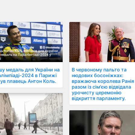
у медаль для України на
В червоному пальто та
лімпіаді-2024 в Парижі
нюдових босоніжках:
ув плавець Антон Коль.
вражаюча королева Ранія
разом із сім'єю відвідала
урочисту церемонію
відкриття парламенту.