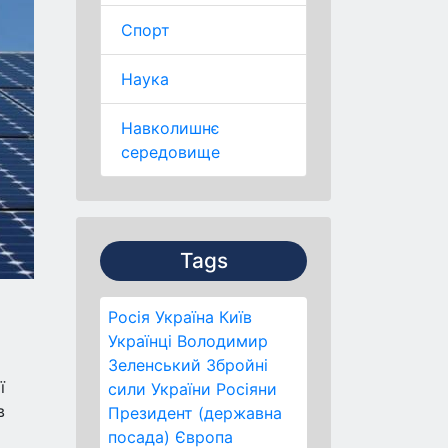
Спорт
Наука
Навколишнє
середовище
Tags
Росія
Україна
Київ
Українці
Володимир
Зеленський
Збройні
ї
сили України
Росіяни
в
Президент (державна
посада)
Європа