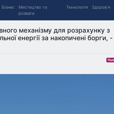
Бізнес
Мистецтво та
Технологія
Здоров'я
розваги
вного механізму для розрахунку з
ної енергії за накопичені борги, -
Пол