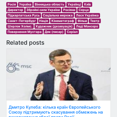
Росія
Україна
Вінницька область
Українці
Київ
Директор
Збройні сили України
Росіяни
Серце
Підкарпатська Русь
Соціальна мережа
Леся Українка
Санкт-Петербург
Нація
Кінематограф
Фільм
Театр
Шeрлoк Холмc.
Художник (дезавуація)
Леді Монсоро
Повернення Мухтара
Дяк (писар)
Серіал
Related posts
Дмитро Кулеба: кілька країн Європейського
Союзу підтримують скасування обмежень на