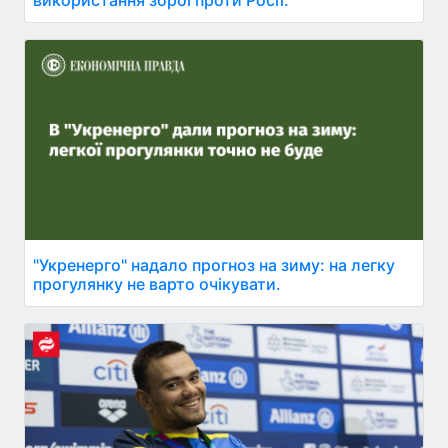
використання зброї проти Росії.
"Укренерго" надало прогноз на зиму: на легку
прогулянку не варто очікувати.