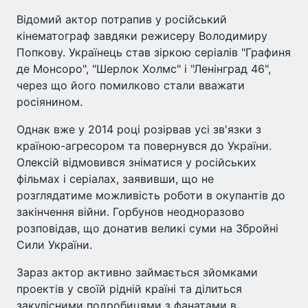
Відомий актор потрапив у російський
кінематограф завдяки режисеру Володимиру
Попкову. Українець став зіркою серіалів "Графиня
де Монсоро", "Шерлок Холмс" і "Ленінград 46",
через що його помилково стали вважати
росіянином.
Однак вже у 2014 році розірвав усі зв'язки з
країною-агресором та повернувся до України.
Олексій відмовився зніматися у російських
фільмах і серіалах, заявивши, що не
розглядатиме можливість роботи в окупантів до
закінчення війни. Горбунов неодноразово
розповідав, що донатив великі суми на Збройні
Сили України.
Зараз актор активно займається зйомками
проектів у своїй рідній країні та ділиться
закулісними подробицями з фанатами в