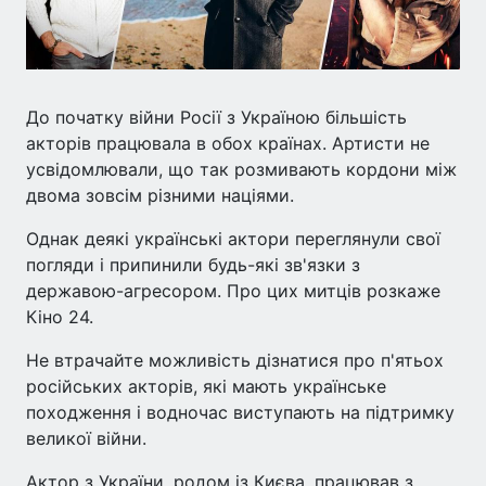
До початку війни Росії з Україною більшість
акторів працювала в обох країнах. Артисти не
усвідомлювали, що так розмивають кордони між
двома зовсім різними націями.
Однак деякі українські актори переглянули свої
погляди і припинили будь-які зв'язки з
державою-агресором. Про цих митців розкаже
Кіно 24.
Не втрачайте можливість дізнатися про п'ятьох
російських акторів, які мають українське
походження і водночас виступають на підтримку
великої війни.
Актор з України, родом із Києва, працював з