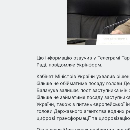
Цю інформацію озвучив у Телеграмі Тар
Раді, повідомляє Укрінформ.
Кабінет Міністрів України ухвалив ріше
більше не обійматиме посаду голови Де
Баланука залишає пост заступника мініс
більше не займатиме посаду заступника
України, також з питань європейської ін
голови Державного агентства водних ре
цифрові трансформації та цифровізацію, 
Одночасно Мельничук повідомив, що об