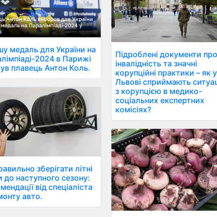
у медаль для України на
Підроблені документи пр
лімпіаді-2024 в Парижі
інвалідність та значні
ув плавець Антон Коль.
корупційні практики – як 
Львові сприймають ситуа
з корупцією в медико-
соціальних експертних
комісіях?
равильно зберігати літні
 до наступного сезону:
мендації від спеціаліста
монту авто.