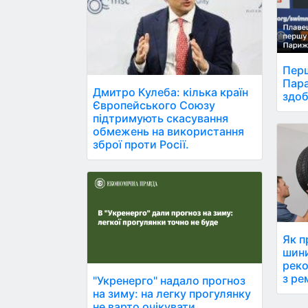
Перш
Пара
Дмитро Кулеба: кілька країн
здоб
Європейського Союзу
підтримують скасування
обмежень на використання
зброї проти Росії.
Як п
шини
реко
з ре
"Укренерго" надало прогноз
на зиму: на легку прогулянку
не варто очікувати.