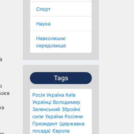
Спорт
Наука
Навколишнє
середовище
й
Tags
р
Боєв
Росія
Україна
Київ
Українці
Володимир
ка
Зеленський
Збройні
сили України
Росіяни
Президент (державна
посада)
Європа
ас