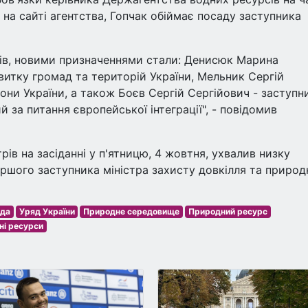
 на сайті агентства, Гопчак обіймає посаду заступника
трів, новими призначеннями стали: Денисюк Марина
витку громад та територій України, Мельник Сергій
они України, а також Боєв Сергій Сергійович - заступн
й за питання європейської інтеграції", - повідомив
рів на засіданні у п'ятницю, 4 жовтня, ухвалив низку
ршого заступника міністра захисту довкілля та природ
ада
Уряд України
Природне середовище
Природний ресурс
ні ресурси