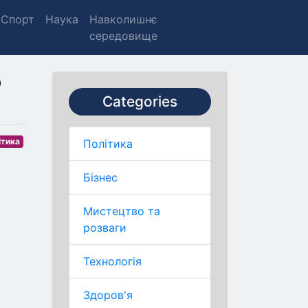
Спорт
Наука
Навколишнє
середовище
о
Categories
ітика
Політика
Бізнес
Мистецтво та
розваги
Технологія
Здоров'я