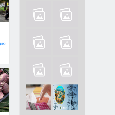
о
у
цію