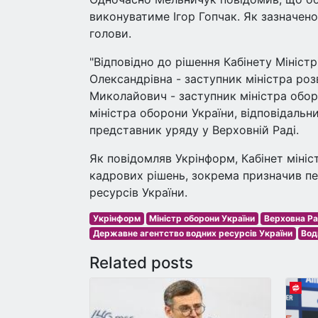
виконуватиме Ігор Гопчак. Як зазначено
голови.
"Відповідно до рішення Кабінету Мініс
Олександрівна - заступник міністра роз
Миколайович - заступник міністра обор
міністра оборони України, відповідальни
представник уряду у Верховній Раді.
Як повідомляв Укрінформ, Кабінет мініст
кадрових рішень, зокрема призначив пе
ресурсів України.
Укрінформ
Міністр оборони України
Верховна Р
Державне агентство водних ресурсів України
Вод
Related posts