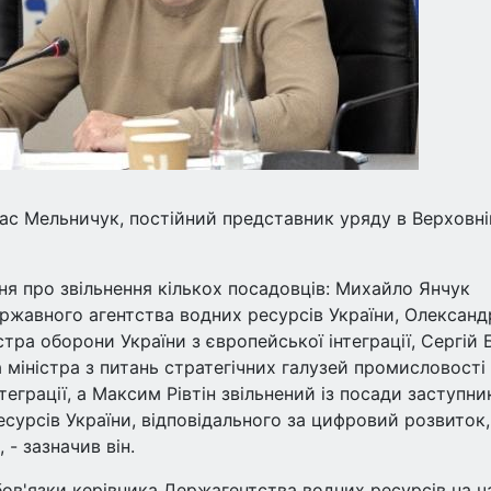
ас Мельничук, постійний представник уряду в Верховні
ння про звільнення кількох посадовців: Михайло Янчук
ржавного агентства водних ресурсів України, Олександ
тра оборони України з європейської інтеграції, Сергій 
 міністра з питань стратегічних галузей промисловості
теграції, а Максим Рівтін звільнений із посади заступни
сурсів України, відповідального за цифровий розвиток,
- зазначив він.
ов'язки керівника Держагентства водних ресурсів на ч