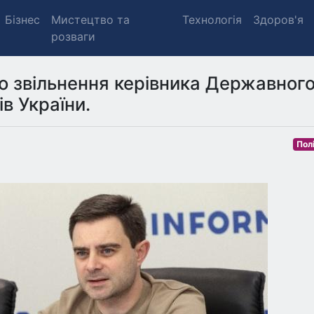
Бізнес
Мистецтво та
Технологія
Здоров'я
розваги
о звільнення керівника Державног
в України.
Пол